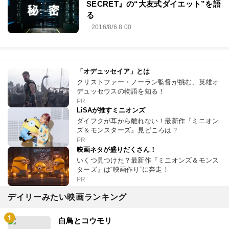
SECRET』の“大友式ダイエット”を語
る
2016/8/6 8:00
「オデュッセイア」とは
クリストファー・ノーラン監督が挑む、英雄オ
デュッセウスの物語を知る！
PR
LiSAが推すミニオンズ
ダイフクが耳から離れない！最新作『ミニオン
ズ＆モンスターズ』見どころは？
PR
映画ネタが盛りだくさん！
いくつ見つけた？最新作『ミニオンズ＆モンス
ターズ』は“映画作り”に奔走！
PR
デイリーみたい映画ランキング
白鳥とコウモリ