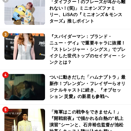
「ダイフクー！のフレーズが耳から離
れない！(笑)」ミニオンズファミ
リー、LiSAの『ミニオンズ＆モンス
ターズ』推しポイント
『スパイダーマン：ブランド・
ニュー・デイ』で重要キャラに抜擢！
「ストレンジャー・シングス」でブレ
イクした世代トップのセイディー・シ
ンクとは？
ついに動きだした「ハムナプトラ」最
新作！ブレンダン・フレイザーらオリ
ジナルキャストに続き、『オブセッ
ション 災愛』の新星も参戦へ
「海軍はこの戦争をできません！」
『開戦前夜』で描かれる白熱の“机上
演習”シーンと、石井裕也監督が池松