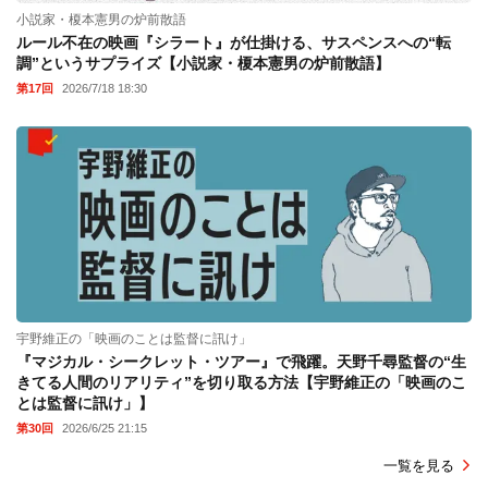
小説家・榎本憲男の炉前散語
ルール不在の映画『シラート』が仕掛ける、サスペンスへの“転
調”というサプライズ【小説家・榎本憲男の炉前散語】
第17回
2026/7/18 18:30
宇野維正の「映画のことは監督に訊け」
『マジカル・シークレット・ツアー』で飛躍。天野千尋監督の“生
きてる人間のリアリティ”を切り取る方法【宇野維正の「映画のこ
とは監督に訊け」】
第30回
2026/6/25 21:15
一覧を見る