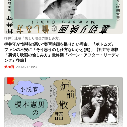
押井守連載「裏切り映画の愉しみ方」
押井守が“評判の悪い”実写映画を撮りたい理由。『ボトムズ』
ファンの不安に「そう思うのも仕方ないかと(笑)」【押井守連載
「裏切り映画の愉しみ方」最終回『バーン・アフター・リーディ
ング』後編】
第20回
2026/6/17 19:30