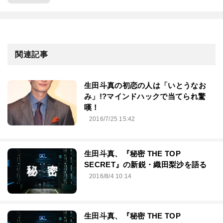
関連記事
生田斗真の初恋の人は「いとうなお
み」!?マインドハックで当てられ驚
嘆！
2016/7/25 15:42
生田斗真、『秘密 THE TOP
SECRET』の新鋭・織田梨沙を語る
2016/8/4 10:14
生田斗真、『秘密 THE TOP