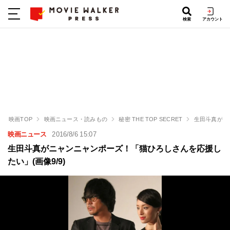
検索
アカウント
映画TOP
映画ニュース・読みもの
秘密 THE TOP SECRET
生田斗真がニ
映画ニュース
2016/8/6 15:07
生田斗真がニャンニャンポーズ！「猫ひろしさんを応援し
たい」(画像9/9)