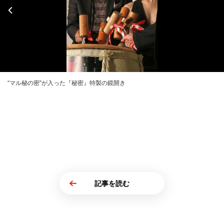
“マル秘の密”が入った『秘密』特製の鏡開き
記事を読む