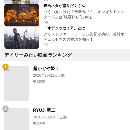
PR
映画ネタが盛りだくさん！
いくつ見つけた？最新作『ミニオンズ＆モンス
ターズ』は“映画作り”に奔走！
PR
「オデュッセイア」とは
クリストファー・ノーラン監督が挑む、英雄オ
デュッセウスの物語を知る！
PR
デイリーみたい映画ランキング
超かぐや姫！
2026年1月22日公開
2886
RYUJI 竜二
2026年10月30日公開
2340