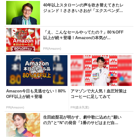
40年以上スタローンの声を吹き替えてきたレ
ジェンド！ささきいさおが「エクスペンダ...
「え、こんなセールやってたの？」80％OFF
以上が続々登場！Amazonの本気が...
PR(Amazon)
Amazon今日も見逃せない！80%
アマゾンで大人気！血圧対策は
OFF以上が続々登場
コーヒーに足してみて
PR(Amazon)
PR(森永乳業)
生田絵梨花が明かす、劇中歌に込めた“願い
の力”と“N”の発音「1番のサビはまだ自...