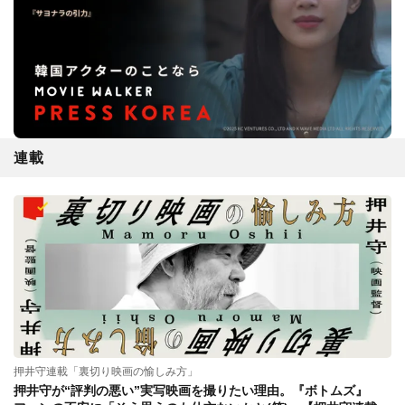
連載
押井守連載「裏切り映画の愉しみ方」
押井守が“評判の悪い”実写映画を撮りたい理由。『ボトムズ』