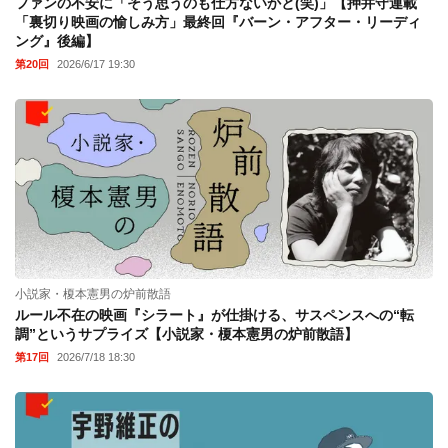
ファンの不安に「そう思うのも仕方ないかと(笑)」【押井守連載
「裏切り映画の愉しみ方」最終回『バーン・アフター・リーディ
ング』後編】
第20回
2026/6/17 19:30
小説家・榎本憲男の炉前散語
ルール不在の映画『シラート』が仕掛ける、サスペンスへの“転
調”というサプライズ【小説家・榎本憲男の炉前散語】
第17回
2026/7/18 18:30