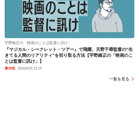
宇野維正の「映画のことは監督に訊け」
『マジカル・シークレット・ツアー』で飛躍。天野千尋監督の“生
きてる人間のリアリティ”を切り取る方法【宇野維正の「映画のこ
とは監督に訊け」】
第30回
2026/6/25 21:15
一覧を見る