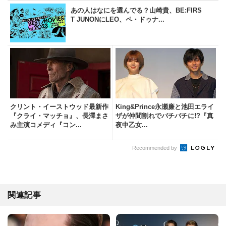
あの人はなにを選んでる？山崎貴、BE:FIRS
T JUNONにLEO、ペ・ドゥナ...
クリント・イーストウッド最新作
King&Prince永瀬廉と池田エライ
『クライ・マッチョ』、長澤まさ
ザが仲間割れでバチバチに!?『真
み主演コメディ『コン...
夜中乙女...
Recommended by
関連記事