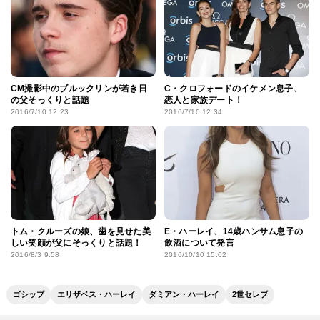
CM撮影中のブルックリンが若き日
C・クロフォードのイケメン息子、
の父そっくりと話題
恋人と家族デート！
2016/7/10 12:23
2016/7/10 12:34
トム・クルーズの娘、歯を見せた美
E・ハーレイ、14歳ハンサム息子の
しい笑顔が父にそっくりと話題！
飲酒について発言
2016/8/3 9:58
2016/10/10 15:02
ゴシップ
エリザベス・ハーレイ
ダミアン・ハーレイ
2世セレブ