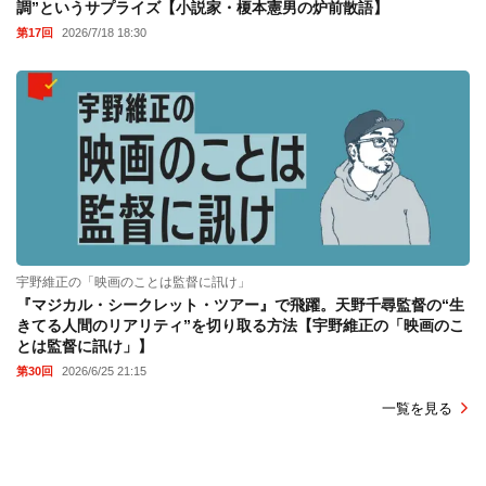
調”というサプライズ【小説家・榎本憲男の炉前散語】
第17回
2026/7/18 18:30
宇野維正の「映画のことは監督に訊け」
『マジカル・シークレット・ツアー』で飛躍。天野千尋監督の“生
きてる人間のリアリティ”を切り取る方法【宇野維正の「映画のこ
とは監督に訊け」】
第30回
2026/6/25 21:15
一覧を見る