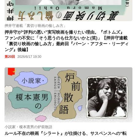
押井守連載「裏切り映画の愉しみ方」
押井守が“評判の悪い”実写映画を撮りたい理由。『ボトムズ』
ファンの不安に「そう思うのも仕方ないかと(笑)」【押井守連載
「裏切り映画の愉しみ方」最終回『バーン・アフター・リーディ
ング』後編】
第20回
2026/6/17 19:30
小説家・榎本憲男の炉前散語
ルール不在の映画『シラート』が仕掛ける、サスペンスへの“転