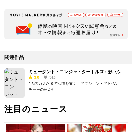
関連作品
ミュータント・ニンジャ・タートルズ：影〈シャ
3.0
513
ドウズ〉
4人のカメ忍者の活躍を描く、アクション・アドベン
チャーの第2弾