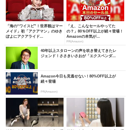
注目のニュース
「海の“ワイスピ”！世界観はマー
「え、こんなセールやってた
メイド」初「アクアマン」のゆき
の？」80％OFF以上が続々登場！
ぽよにアクアライド...
Amazonの本気が...
PR(Amazon)
40年以上スタローンの声を吹き替えてきたレ
ジェンド！ささきいさおが「エクスペンダ...
Amazon今日も見逃せない！80%OFF以上が
続々登場
PR(Amazon)