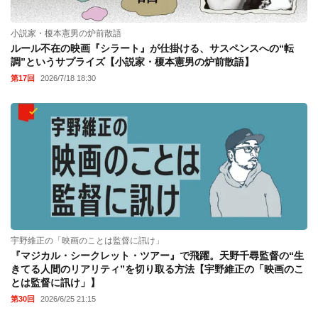
小説家・榎本憲男の炉前散語
ルール不在の映画『シラート』が仕掛ける、サスペンスへの“転
調”というサプライズ【小説家・榎本憲男の炉前散語】
第17回
2026/7/18 18:30
宇野維正の「映画のことは監督に訊け」