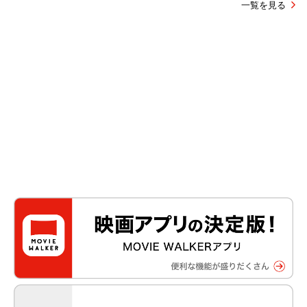
『マジカル・シークレット・ツアー』で飛躍。天野千尋監督の“生
きてる人間のリアリティ”を切り取る方法【宇野維正の「映画のこ
とは監督に訊け」】
第30回
2026/6/25 21:15
一覧を見る