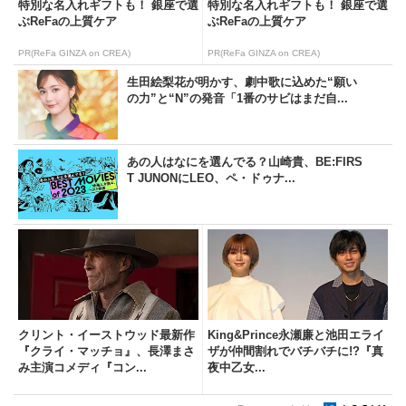
特別な名入れギフトも！ 銀座で選
特別な名入れギフトも！ 銀座で選
ぶReFaの上質ケア
ぶReFaの上質ケア
PR(ReFa GINZA on CREA)
PR(ReFa GINZA on CREA)
生田絵梨花が明かす、劇中歌に込めた“願い
の力”と“N”の発音「1番のサビはまだ自...
あの人はなにを選んでる？山崎貴、BE:FIRS
T JUNONにLEO、ペ・ドゥナ...