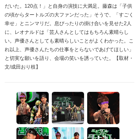
ジェロは「臭かった！」と茶々を入れるなど、藤森が起こ
したハプニングを大いに盛り上げていた。
今回が声優初挑戦となった宮川は「一生懸命やらせていた
だいた。120点！」と自身の演技に大満足。藤森は「子供
の頃からタートルズの大ファンだった」そうで、「すごく
幸せ」とニンマリだ。息ぴったりの掛け合いを見せた2人
に、レオナルドは「芸人さんとしてはもちろん素晴らし
い。声優さんとしても素晴らしいことがよくわかった。こ
れ以上、声優さんたちの仕事をとらないであげてほしい」
と切実な願いを語り、会場の笑いを誘っていた。【取材・
文/成田おり枝】