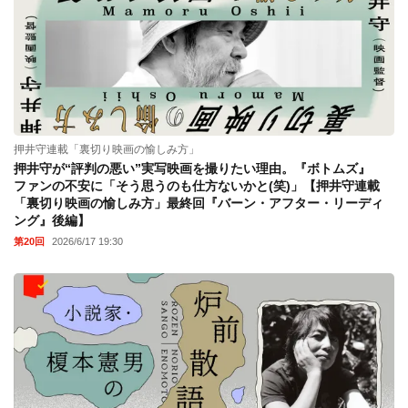
連載
押井守連載「裏切り映画の愉しみ方」
押井守が“評判の悪い”実写映画を撮りたい理由。『ボトムズ』
ファンの不安に「そう思うのも仕方ないかと(笑)」【押井守連載
「裏切り映画の愉しみ方」最終回『バーン・アフター・リーディ
ング』後編】
第20回
2026/6/17 19:30