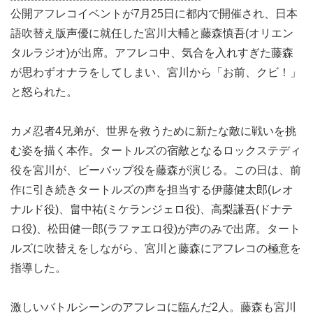
人気SFアクションのシリーズ第2弾『
ミュータント・ニン
ジャ・タートルズ：影〈シャドウズ〉
』(8月26日公開)の
公開アフレコイベントが7月25日に都内で開催され、日本
語吹替え版声優に就任した宮川大輔と藤森慎吾(オリエン
タルラジオ)が出席。アフレコ中、気合を入れすぎた藤森
が思わずオナラをしてしまい、宮川から「お前、クビ！」
と怒られた。
カメ忍者4兄弟が、世界を救うために新たな敵に戦いを挑
む姿を描く本作。タートルズの宿敵となるロックステディ
役を宮川が、ビーバップ役を藤森が演じる。この日は、前
作に引き続きタートルズの声を担当する伊藤健太郎(レオ
ナルド役)、畠中祐(ミケランジェロ役)、高梨謙吾(ドナテ
ロ役)、松田健一郎(ラファエロ役)が声のみで出席。タート