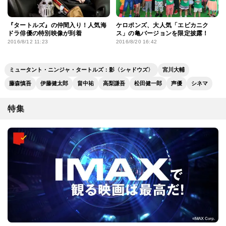
『タートルズ』の仲間入り！人気海
ケロポンズ、大人気「エビカニク
ドラ俳優の特別映像が到着
ス」の亀バージョンを限定披露！
2016/8/12 11:23
2016/8/20 16:42
ミュータント・ニンジャ・タートルズ：影〈シャドウズ〉
宮川大輔
藤森慎吾
伊藤健太郎
畠中祐
高梨謙吾
松田健一郎
声優
シネマ
特集