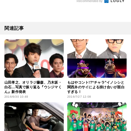
クリント・イーストウッド最新作
King&Prince永瀬廉と池田エライ
『クライ・マッチョ』、長澤まさ
ザが仲間割れでバチバチに!?『真
み主演コメディ『コン...
夜中乙女...
Recommended by
関連記事
山田孝之、オリラジ藤森、乃木坂・
もはやコント!?“チャラ”イノシシと
白石…写真で振り返る『ウシジマく
関西弁のサイによる掛け合いが面白
ん』新作発表
すぎる！
2016/6/30 10:48
2016/7/27 12:08