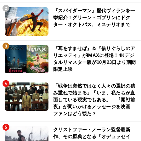
「ダイフクー！のフレーズが耳から離れない！(笑)」ミニオン
ズファミリー、LiSAの『ミニオンズ＆モンスターズ』推しポ
イント
『スパイダーマン』歴代ヴィランを一
挙紹介！グリーン・ゴブリンにドク
ター・オクトパス、ミステリオまで
『耳をすませば』＆『借りぐらしのア
リエッティ』がIMAXに登場！4Kデジ
タルリマスター版が10月23日より期間
限定上映
「戦争は突然ではなく人々の選択の積
み重ねで始まる」「いま、私たちが直
面している現実でもある」…『開戦前
夜』が問いかけるメッセージを映画