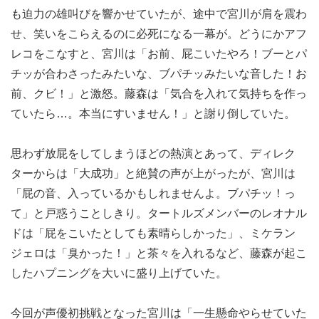
ルズに吹替えをしながら、宮川と藤森にアフレコの極意を
指導した。
激しいバトルシーンのアフレコに臨んだ2人。藤森も宮川
も迫力の雄叫びを響かせていたが、途中で宮川が肩を震わ
せ、笑いをこらえるのに必死になる一幕が。どうにかアフ
レコをこなすと、宮川は「お前、屁こいたやろ！ブーとパ
チッが合わさったみたいな、ブパチッみたいな音した！お
前、クビ！」と激怒。藤森は「気合を入れて気持ちを作っ
ていたら…。本当にすいません！」と謝り倒していた。
思わず放屁をしてしまうほどの熱演とあって、ディレク
ターからは「大成功」と絶賛の声が上がったが、宮川は
「屁の音、入っているかもしれませんよ。ブパチッ！っ
て」と戸惑うことしきり。タートルズメンバーのレオナル
ドは「屁をこいたとしても素晴らしかった」、ミケラン