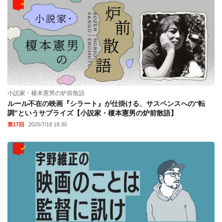
小説家・榎本憲男の炉前散語
ルール不在の映画『シラート』が仕掛ける、サスペンスへの“転
調”というサプライズ【小説家・榎本憲男の炉前散語】
第17回
2026/7/18 18:30