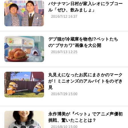
バナナマン日村が家入レオにラブコー
ル「ぜひ、飲みましょ」
2016/7/12 16:37
デブ猫が冷蔵庫を物色!?ペットたち
の“ブサカワ”画像を大公開
2016/7/13 12:25
丸見えになったお尻にまさかのマーク
が！ミニオンズのアルバイトをのぞき
見
2016/7/29 15:00
永作博美が『ペット』でアニメ声優初
挑戦、驚いたこととは？
2016/8/10 15:00