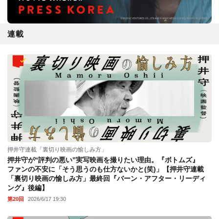
連載
押井守連載「裏切り映画の愉しみ方」
押井守が“評判の悪い”実写映画を撮りたい理由。『ボトムズ』
ファンの不安に「そう思うのも仕方ないかと(笑)」【押井守連載
「裏切り映画の愉しみ方」最終回『バーン・アフター・リーディ
ング』後編】
第20回
2026/6/17 19:30