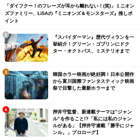
「ダイフクー！のフレーズが耳から離れない！(笑)」ミニオン
ズファミリー、LiSAの『ミニオンズ＆モンスターズ』推しポ
イント
『スパイダーマン』歴代ヴィランを一
挙紹介！グリーン・ゴブリンにドク
ター・オクトパス、ミステリオまで
韓国ホラー映画が絶好調！日本公開作
から富川国際ファンタスティック映画
祭で目撃した最新ホラーまで
押井守監督、新連載テーマは“ジャン
ル”を作ること!?「私には私のジャン
ルがある」【押井守連載「勝手にジャ
ンル。」プロローグ】