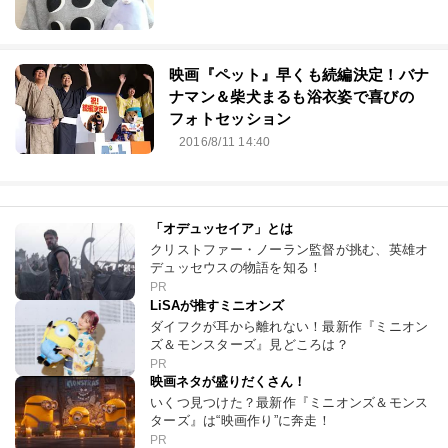
映画『ペット』早くも続編決定！バナ
ナマン＆柴犬まるも浴衣姿で喜びの
フォトセッション
2016/8/11 14:40
「オデュッセイア」とは
クリストファー・ノーラン監督が挑む、英雄オ
デュッセウスの物語を知る！
PR
LiSAが推すミニオンズ
ダイフクが耳から離れない！最新作『ミニオン
ズ＆モンスターズ』見どころは？
PR
映画ネタが盛りだくさん！
いくつ見つけた？最新作『ミニオンズ＆モンス
ターズ』は“映画作り”に奔走！
PR