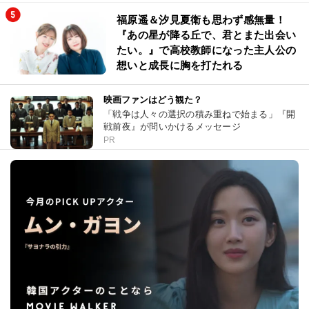
福原遥＆汐見夏衛も思わず感無量！
『あの星が降る丘で、君とまた出会い
たい。』で高校教師になった主人公の
想いと成長に胸を打たれる
映画ファンはどう観た？
「戦争は人々の選択の積み重ねで始まる」『開
戦前夜』が問いかけるメッセージ
PR