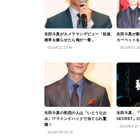
生田斗真がカメラマンデビュー「松坂
生田斗真が新
桃李を撮らせたら俺が一番」
カーペットを
2016/5/11 13:44
2016/6/22 1
生田斗真の初恋の人は「いとうなお
生田斗真、『秘
み」!?マインドハックで当てられ驚
SECRET
嘆！
2016/8/4 10:
2016/7/25 15:42