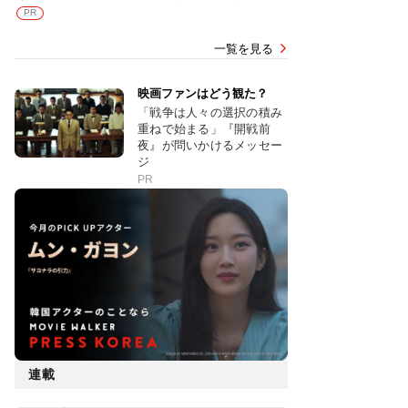
PR
一覧を見る
映画ファンはどう観た？
「戦争は人々の選択の積み
重ねで始まる」『開戦前
夜』が問いかけるメッセー
ジ
PR
連載