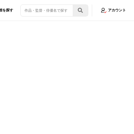
館を探す
アカウント
披露
画像5/5