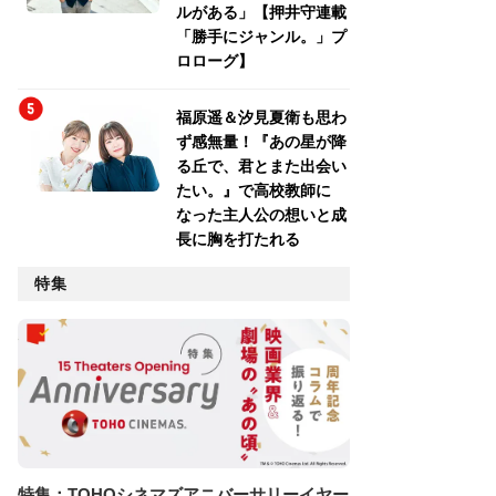
ルがある」【押井守連載
「勝手にジャンル。」プ
ロローグ】
福原遥＆汐見夏衛も思わ
ず感無量！『あの星が降
る丘で、君とまた出会い
たい。』で高校教師に
なった主人公の想いと成
長に胸を打たれる
特集
特集：TOHOシネマズアニバーサリーイヤー