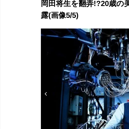
岡田将生を翻弄!?20歳
露(画像5/5)