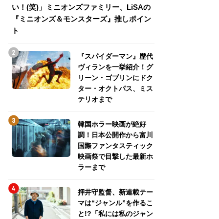
い！(笑)」ミニオンズファミリー、LiSAの
介！グリーン・ゴ
『ミニオンズ＆モンスターズ』推しポイン
トパス、ミステリ
ト
『スパイダーマン』歴代
ヴィランを一挙紹介！グ
リーン・ゴブリンにドク
ター・オクトパス、ミス
テリオまで
韓国ホラー映画が絶好
調！日本公開作から富川
国際ファンタスティック
映画祭で目撃した最新ホ
ラーまで
押井守監督、新連載テー
マは“ジャンル”を作るこ
と!?「私には私のジャン