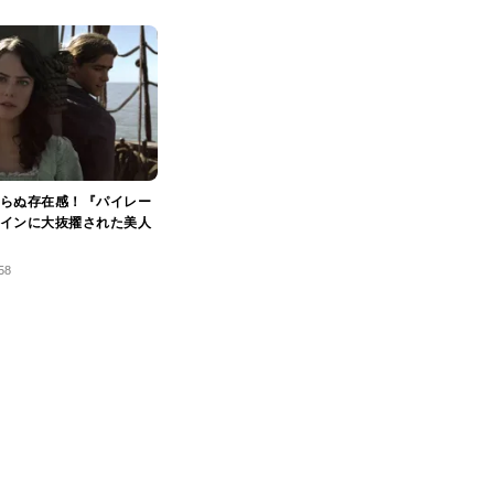
らぬ存在感！『パイレー
インに大抜擢された美人
58