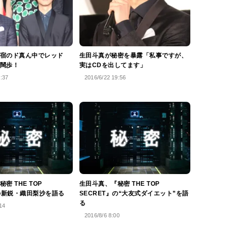
宿のド真ん中でレッド
生田斗真が秘密を暴露「私事ですが、
闊歩！
実はCDを出してます」
8:37
2016/6/22 19:56
密 THE TOP
生田斗真、『秘密 THE TOP
』の新鋭・織田梨沙を語る
SECRET』の“大友式ダイエット”を語
る
14
2016/8/6 8:00