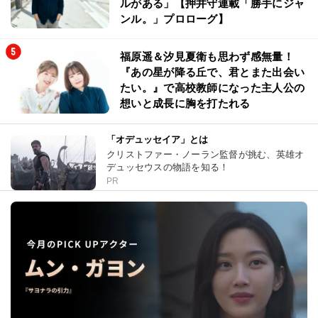
ルがある」【押井守連載「勝手にジャ
ンル。」プロローグ】
福原遥＆汐見夏衛も思わず感無量！
『あの星が降る丘で、君とまた出会い
たい。』で高校教師になった主人公の
想いと成長に胸を打たれる
「オデュッセイア」とは
クリストファー・ノーラン監督が挑む、英雄オ
デュッセウスの物語を知る！
PR