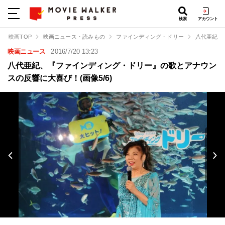
検索
アカウント
映画TOP
映画ニュース・読みもの
ファインディング・ドリー
八代亜紀、
映画ニュース
2016/7/20 13:23
八代亜紀、『ファインディング・ドリー』の歌とアナウン
スの反響に大喜び！(画像5/6)