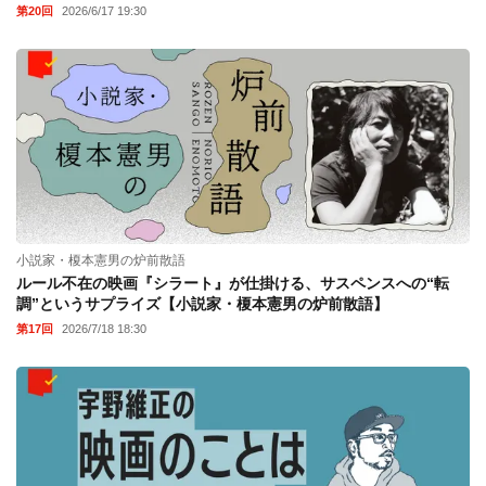
第20回
2026/6/17 19:30
小説家・榎本憲男の炉前散語
ルール不在の映画『シラート』が仕掛ける、サスペンスへの“転
調”というサプライズ【小説家・榎本憲男の炉前散語】
第17回
2026/7/18 18:30