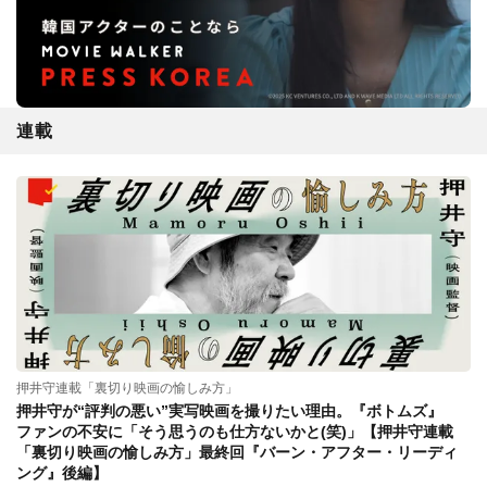
連載
押井守連載「裏切り映画の愉しみ方」
押井守が“評判の悪い”実写映画を撮りたい理由。『ボトムズ』
ファンの不安に「そう思うのも仕方ないかと(笑)」【押井守連載
「裏切り映画の愉しみ方」最終回『バーン・アフター・リーディ
ング』後編】