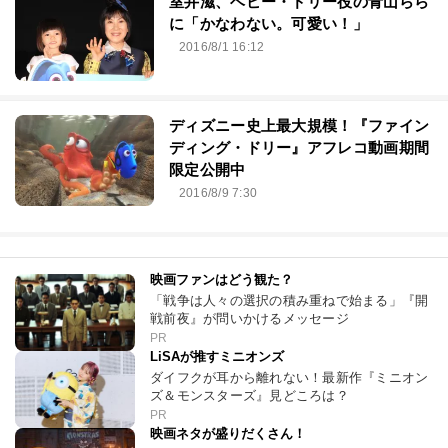
室井滋、ベビー・ドリー役の青山らら
に「かなわない。可愛い！」
2016/8/1 16:12
ディズニー史上最大規模！『ファイン
ディング・ドリー』アフレコ動画期間
限定公開中
2016/8/9 7:30
映画ファンはどう観た？
「戦争は人々の選択の積み重ねで始まる」『開
戦前夜』が問いかけるメッセージ
PR
LiSAが推すミニオンズ
ダイフクが耳から離れない！最新作『ミニオン
ズ＆モンスターズ』見どころは？
PR
映画ネタが盛りだくさん！