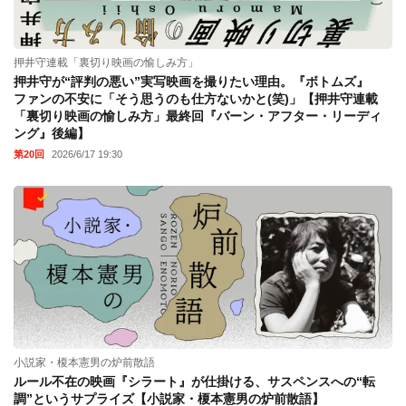
押井守連載「裏切り映画の愉しみ方」
押井守が“評判の悪い”実写映画を撮りたい理由。『ボトムズ』
ファンの不安に「そう思うのも仕方ないかと(笑)」【押井守連載
「裏切り映画の愉しみ方」最終回『バーン・アフター・リーディ
ング』後編】
第20回
2026/6/17 19:30
小説家・榎本憲男の炉前散語
ルール不在の映画『シラート』が仕掛ける、サスペンスへの“転
調”というサプライズ【小説家・榎本憲男の炉前散語】