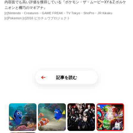
内容面でも高い評価を獲得している『ポケモン・ザ・ムービーXY＆Z ボルケ
ニオンと機巧のマギアナ』
[c]Nintendo・Creatures・GAME FREAK・TV Tokyo・ShoPro・JR Kikaku
[c]Pokemon [c]2016 ピカチュウプロジェクト
記事を読む