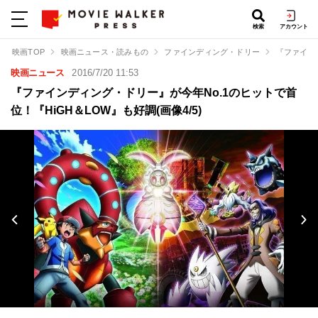
検索
アカウント
映画TOP
映画ニュース・読みもの
ファインディング・ドリー
『ファイン
映画ニュース
2016/7/20 11:53
『ファインディング・ドリー』が今年No.1のヒットで首
位！『HiGH＆LOW』も好調(画像4/5)