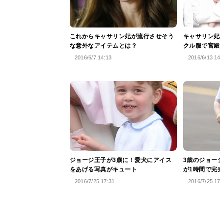
これからキャサリン妃が流行させそう
キャサリン妃
な意外なアイテムとは？
クル服で宮殿
2016/6/7 14:13
2016/6/13 1
ジョージ王子が3歳に！愛犬にアイス
3歳のジョー
をあげる写真がキュート
が1時間で完
2016/7/25 17:31
2016/7/25 1