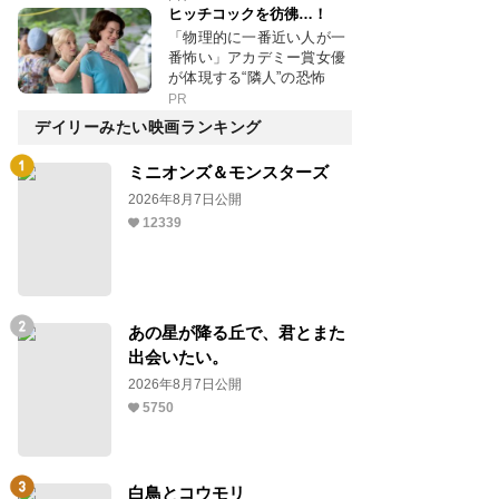
ヒッチコックを彷彿…！
「物理的に一番近い人が一
番怖い」アカデミー賞女優
が体現する“隣人”の恐怖
PR
デイリーみたい映画ランキング
ミニオンズ＆モンスターズ
2026年8月7日公開
12339
あの星が降る丘で、君とまた
出会いたい。
2026年8月7日公開
5750
白鳥とコウモリ