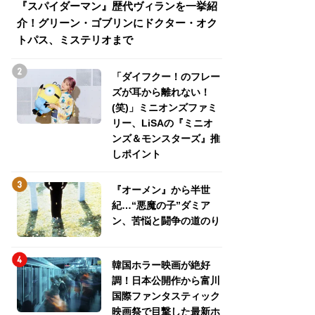
『スパイダーマン』歴代ヴィランを一挙紹
『スパイダーマン
介！グリーン・ゴブリンにドクター・オク
介！グリーン・ゴ
トパス、ミステリオまで
トパス、ミステリ
「ダイフクー！のフレー
ズが耳から離れない！
(笑)」ミニオンズファミ
リー、LiSAの『ミニオ
ンズ＆モンスターズ』推
しポイント
『オーメン』から半世
紀…“悪魔の子”ダミア
ン、苦悩と闘争の道のり
韓国ホラー映画が絶好
調！日本公開作から富川
国際ファンタスティック
映画祭で目撃した最新ホ