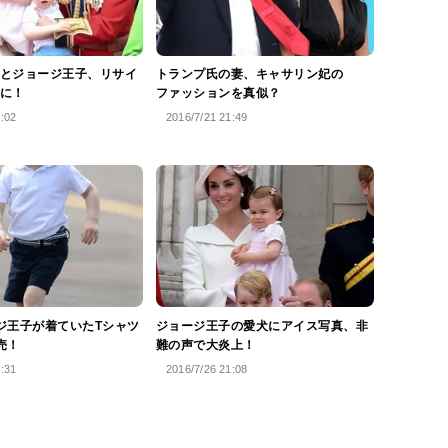
とジョージ王子、リサイ
トランプ氏の妻、キャサリン妃の
に！
ファッションを真似？
4:02
2016/7/21 21:49
ジ王子が着ていたTシャツ
ジョージ王子の愛犬にアイス写真、非
売！
難の声で大炎上！
7:31
2016/7/26 21:08