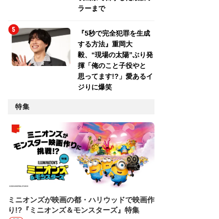
ラーまで
『5秒で完全犯罪を生成
する方法』重岡大
毅、“現場の太陽”ぶり発
揮「俺のこと子役やと
思ってます!?」愛あるイ
ジりに爆笑
特集
ミニオンズが映画の都・ハリウッドで映画作
り!?『ミニオンズ＆モンスターズ』特集