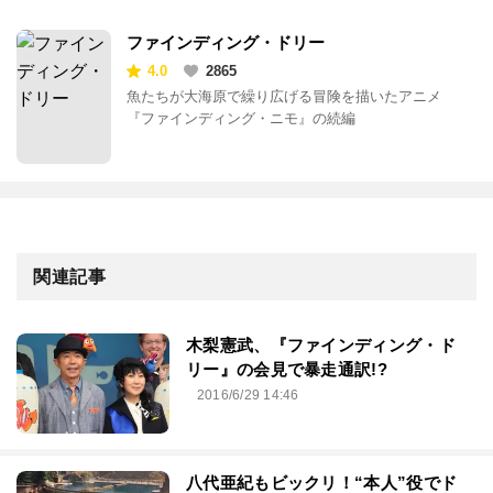
ファインディング・ドリー
4.0
2865
魚たちが大海原で繰り広げる冒険を描いたアニメ
『ファインディング・ニモ』の続編
関連記事
木梨憲武、『ファインディング・ド
リー』の会見で暴走通訳!?
2016/6/29 14:46
八代亜紀もビックリ！“本人”役でド