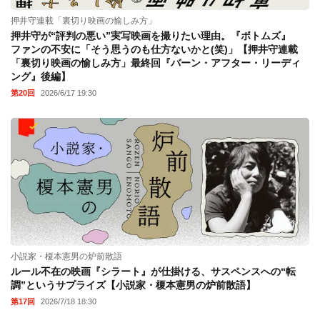
押井守連載「裏切り映画の愉しみ方」
押井守が“評判の悪い”実写映画を撮りたい理由。『ボトムズ』
ファンの不安に「そう思うのも仕方ないかと(笑)」【押井守連載
「裏切り映画の愉しみ方」最終回『バーン・アフター・リーディ
ング』後編】
第20回
2026/6/17 19:30
小説家・榎本憲男の炉前散語
ルール不在の映画『シラート』が仕掛ける、サスペンスへの“転
調”というサプライズ【小説家・榎本憲男の炉前散語】
第17回
2026/7/18 18:30