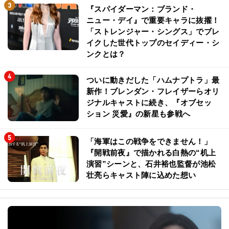
『スパイダーマン：ブランド・
ニュー・デイ』で重要キャラに抜擢！
「ストレンジャー・シングス」でブレ
イクした世代トップのセイディー・シ
ンクとは？
ついに動きだした「ハムナプトラ」最
新作！ブレンダン・フレイザーらオリ
ジナルキャストに続き、『オブセッ
ション 災愛』の新星も参戦へ
「海軍はこの戦争をできません！」
『開戦前夜』で描かれる白熱の“机上
演習”シーンと、石井裕也監督が池松
壮亮らキャスト陣に込めた想い