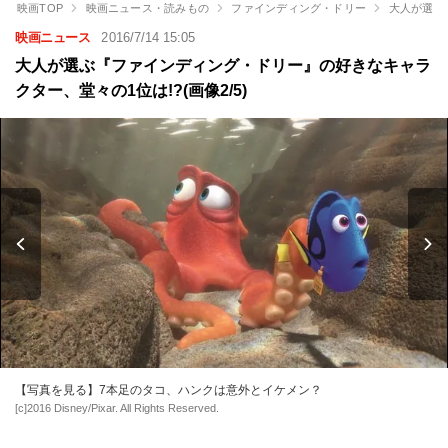
映画TOP
映画ニュース・読みもの
ファインディング・ドリー
大人が選ぶ
映画ニュース
2016/7/14 15:05
大人が選ぶ『ファインディング・ドリー』の好きなキャラ
クター、堂々の1位は!?(画像2/5)
【写真を見る】7本足のタコ、ハンクは意外とイケメン？
[c]2016 Disney/Pixar. All Rights Reserved.