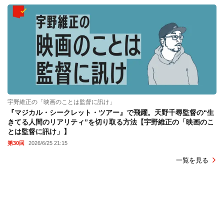
宇野維正の「映画のことは監督に訊け」
『マジカル・シークレット・ツアー』で飛躍。天野千尋監督の“生
きてる人間のリアリティ”を切り取る方法【宇野維正の「映画のこ
とは監督に訊け」】
第30回
2026/6/25 21:15
一覧を見る