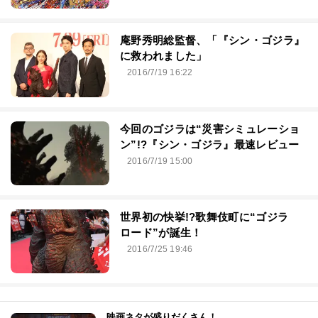
庵野秀明総監督、「『シン・ゴジラ』
に救われました」
2016/7/19 16:22
今回のゴジラは“災害シミュレーショ
ン”!?『シン・ゴジラ』最速レビュー
2016/7/19 15:00
世界初の快挙!?歌舞伎町に“ゴジラ
ロード”が誕生！
2016/7/25 19:46
映画ネタが盛りだくさん！