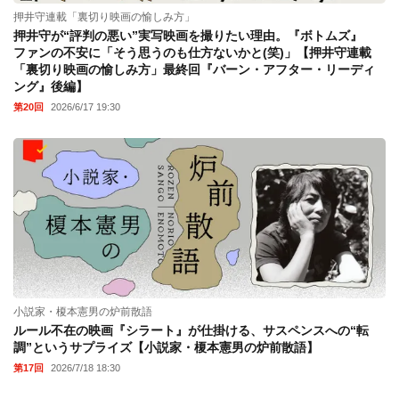
押井守連載「裏切り映画の愉しみ方」
押井守が“評判の悪い”実写映画を撮りたい理由。『ボトムズ』
ファンの不安に「そう思うのも仕方ないかと(笑)」【押井守連載
「裏切り映画の愉しみ方」最終回『バーン・アフター・リーディ
ング』後編】
第20回
2026/6/17 19:30
小説家・榎本憲男の炉前散語
ルール不在の映画『シラート』が仕掛ける、サスペンスへの“転
調”というサプライズ【小説家・榎本憲男の炉前散語】
第17回
2026/7/18 18:30