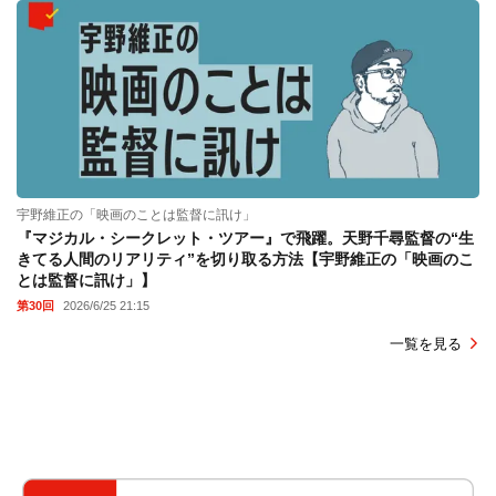
宇野維正の「映画のことは監督に訊け」
『マジカル・シークレット・ツアー』で飛躍。天野千尋監督の“生
きてる人間のリアリティ”を切り取る方法【宇野維正の「映画のこ
とは監督に訊け」】
第30回
2026/6/25 21:15
一覧を見る