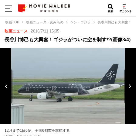
検索
アカウント
映画TOP
映画ニュース・読みもの
シン・ゴジラ
長谷川博己も大興奮！ゴ
映画ニュース
2016/7/11 15:35
長谷川博己も大興奮！ゴジラがついに空を制す!?(画像3/4)
12月まで1日6便、全国6都市を就航する