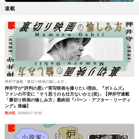
連載
押井守連載「裏切り映画の愉しみ方」
押井守が“評判の悪い”実写映画を撮りたい理由。『ボトムズ』
ファンの不安に「そう思うのも仕方ないかと(笑)」【押井守連載
「裏切り映画の愉しみ方」最終回『バーン・アフター・リーディ
ング』後編】
第20回
2026/6/17 19:30