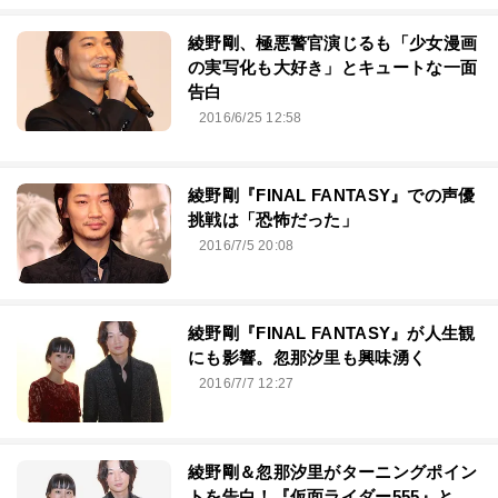
綾野剛、極悪警官演じるも「少女漫画
の実写化も大好き」とキュートな一面
告白
2016/6/25 12:58
綾野剛『FINAL FANTASY』での声優
挑戦は「恐怖だった」
2016/7/5 20:08
綾野剛『FINAL FANTASY』が人生観
にも影響。忽那汐里も興味湧く
2016/7/7 12:27
綾野剛＆忽那汐里がターニングポイン
トを告白！『仮面ライダー555』と