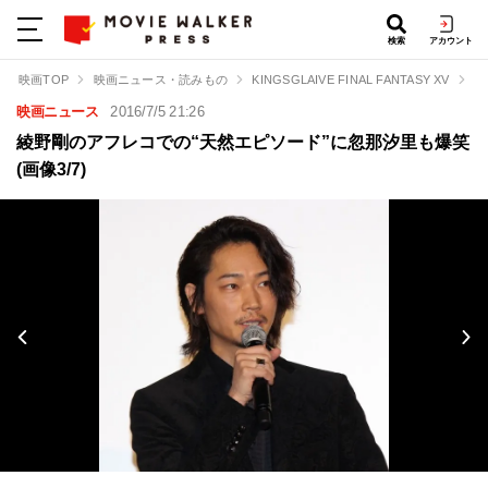
検索
アカウント
映画TOP
映画ニュース・読みもの
KINGSGLAIVE FINAL FANTASY XV
綾
映画ニュース
2016/7/5 21:26
綾野剛のアフレコでの“天然エピソード”に忽那汐里も爆笑
(画像3/7)