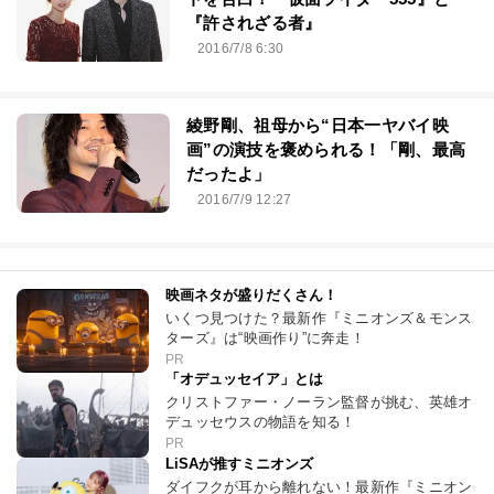
『許されざる者』
2016/7/8 6:30
綾野剛、祖母から“日本一ヤバイ映
画”の演技を褒められる！「剛、最高
だったよ」
2016/7/9 12:27
映画ネタが盛りだくさん！
いくつ見つけた？最新作『ミニオンズ＆モンス
ターズ』は“映画作り”に奔走！
PR
「オデュッセイア」とは
クリストファー・ノーラン監督が挑む、英雄オ
デュッセウスの物語を知る！
PR
LiSAが推すミニオンズ
ダイフクが耳から離れない！最新作『ミニオン