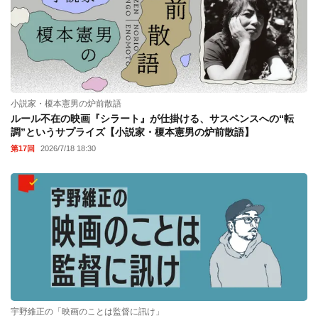
小説家・榎本憲男の炉前散語
ルール不在の映画『シラート』が仕掛ける、サスペンスへの“転
調”というサプライズ【小説家・榎本憲男の炉前散語】
第17回
2026/7/18 18:30
宇野維正の「映画のことは監督に訊け」