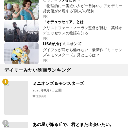
「物理的に一番近い人が一番怖い」アカデミー
賞女優が体現する“隣人”の恐怖
PR
「オデュッセイア」とは
クリストファー・ノーラン監督が挑む、英雄オ
デュッセウスの物語を知る！
PR
LiSAが推すミニオンズ
ダイフクが耳から離れない！最新作『ミニオン
ズ＆モンスターズ』見どころは？
PR
デイリーみたい映画ランキング
ミニオンズ＆モンスターズ
2026年8月7日公開
12660
あの星が降る丘で、君とまた出会いたい。