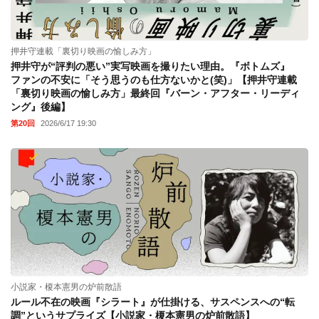
押井守連載「裏切り映画の愉しみ方」
押井守が“評判の悪い”実写映画を撮りたい理由。『ボトムズ』
ファンの不安に「そう思うのも仕方ないかと(笑)」【押井守連載
「裏切り映画の愉しみ方」最終回『バーン・アフター・リーディ
ング』後編】
第20回
2026/6/17 19:30
小説家・榎本憲男の炉前散語
ルール不在の映画『シラート』が仕掛ける、サスペンスへの“転
調”というサプライズ【小説家・榎本憲男の炉前散語】