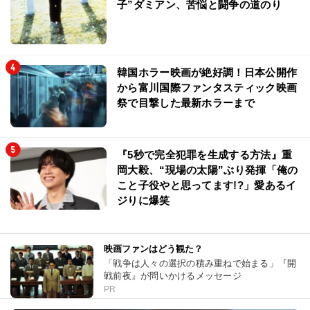
子”ダミアン、苦悩と闘争の道のり
韓国ホラー映画が絶好調！日本公開作
から富川国際ファンタスティック映画
祭で目撃した最新ホラーまで
『5秒で完全犯罪を生成する方法』重
岡大毅、“現場の太陽”ぶり発揮「俺の
こと子役やと思ってます!?」愛あるイ
ジりに爆笑
映画ファンはどう観た？
「戦争は人々の選択の積み重ねで始まる」『開
戦前夜』が問いかけるメッセージ
PR