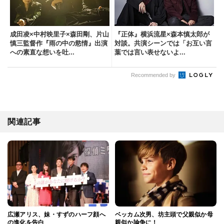
成田凌×中村映里子×森田剛、片山
『正体』横浜流星×森本慎太郎が
慎三監督作『雨の中の慾情』出演
対談。共演シーンでは「お互い言
への素直な想いを吐...
葉では言い表せないよ...
Recommended by
関連記事
広瀬アリス、妹・すずのハーフ顔へ
ベッカム次男、坊主頭で父親似か母
の進化を告白
親似か論争に！