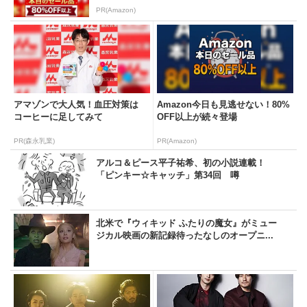
PR(Amazon)
アマゾンで大人気！血圧対策は
Amazon今日も見逃せない！80%
コーヒーに足してみて
OFF以上が続々登場
PR(森永乳業)
PR(Amazon)
アルコ＆ピース平子祐希、初の小説連載！
「ピンキー☆キャッチ」第34回 噂
北米で『ウィキッド ふたりの魔女』がミュー
ジカル映画の新記録待ったなしのオープニ...