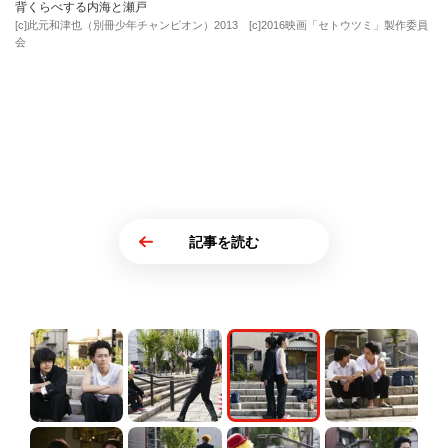
背くらべする内海と瀬戸
[c]此元和津也（別冊少年チャンピオン）2013 [c]2016映画「セトウツミ」製作委員
会
記事を読む