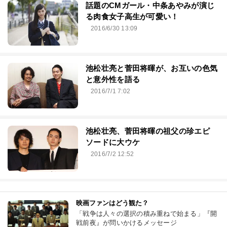
話題のCMガール・中条あやみが演じ
る肉食女子高生が可愛い！
2016/6/30 13:09
池松壮亮と菅田将暉が、お互いの色気
と意外性を語る
2016/7/1 7:02
池松壮亮、菅田将暉の祖父の珍エピ
ソードに大ウケ
2016/7/2 12:52
映画ファンはどう観た？
「戦争は人々の選択の積み重ねで始まる」『開
戦前夜』が問いかけるメッセージ