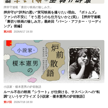
押井守連載「裏切り映画の愉しみ方」
押井守が“評判の悪い”実写映画を撮りたい理由。『ボトムズ』
ファンの不安に「そう思うのも仕方ないかと(笑)」【押井守連載
「裏切り映画の愉しみ方」最終回『バーン・アフター・リーディ
ング』後編】
第20回
2026/6/17 19:30
小説家・榎本憲男の炉前散語
ルール不在の映画『シラート』が仕掛ける、サスペンスへの“転
調”というサプライズ【小説家・榎本憲男の炉前散語】
第17回
2026/7/18 18:30