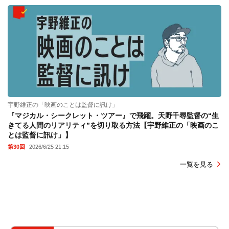
宇野維正の「映画のことは監督に訊け」
『マジカル・シークレット・ツアー』で飛躍。天野千尋監督の“生
きてる人間のリアリティ”を切り取る方法【宇野維正の「映画のこ
とは監督に訊け」】
第30回
2026/6/25 21:15
一覧を見る