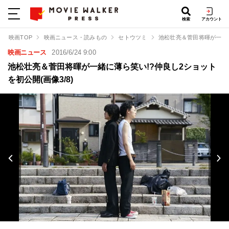
検索
アカウント
映画TOP
映画ニュース・読みもの
セトウツミ
池松壮亮＆菅田将暉が一緒
映画ニュース
2016/6/24 9:00
池松壮亮＆菅田将暉が一緒に薄ら笑い!?仲良し2ショット
を初公開(画像3/8)