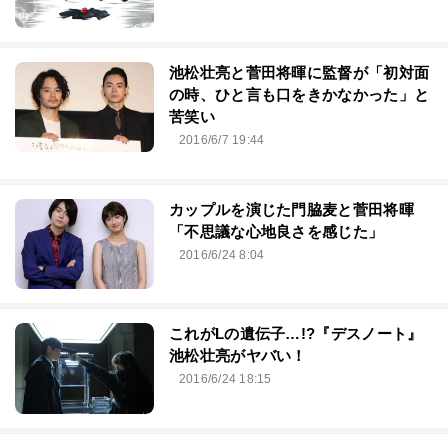
池松壮亮と菅田将暉に監督が「初対面
の時、ひと言も口をきかなかった」と
苦笑い
2016/6/7 19:44
カップルを演じた門脇麦と菅田将暉
「不思議な心地良さを感じた」
2016/6/24 8:04
これがLの遺伝子…!?『デスノート』
池松壮亮がヤバい！
2016/6/24 18:15