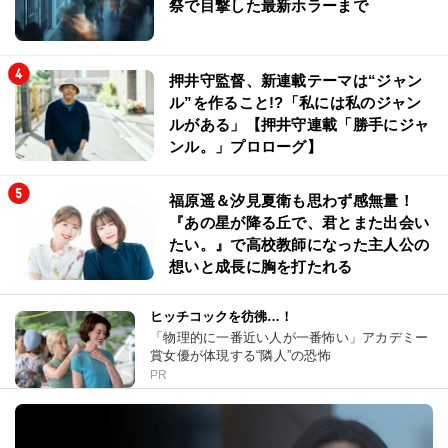
祭で目撃した最新ホラーまで
押井守監督、新連載テーマは“ジャン
ル”を作ること!?「私には私のジャン
ルがある」【押井守連載「勝手にジャ
ンル。」プロローグ】
福原遥＆汐見夏衛も思わず感無量！
『あの星が降る丘で、君とまた出会い
たい。』で高校教師になった主人公の
想いと成長に胸を打たれる
ヒッチコックを彷彿…！
「物理的に一番近い人が一番怖い」アカデミー
賞女優が体現する“隣人”の恐怖
PR