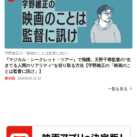
宇野維正の「映画のことは監督に訊け」
『マジカル・シークレット・ツアー』で飛躍。天野千尋監督の“生
きてる人間のリアリティ”を切り取る方法【宇野維正の「映画のこ
とは監督に訊け」】
第30回
2026/6/25 21:15
一覧を見る