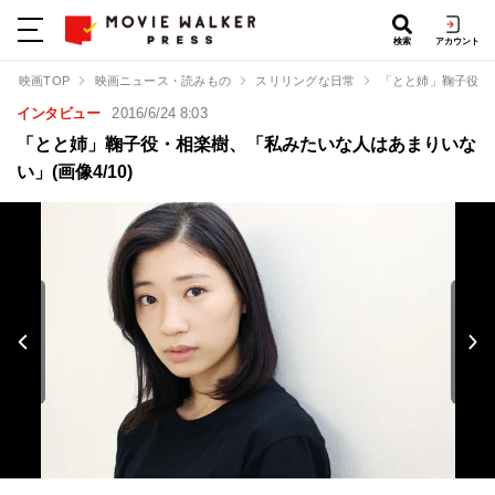
検索
アカウント
映画TOP
映画ニュース・読みもの
スリリングな日常
「とと姉」鞠子役・
インタビュー
2016/6/24 8:03
「とと姉」鞠子役・相楽樹、「私みたいな人はあまりいな
い」(画像4/10)