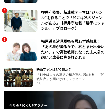
押井守監督、新連載テーマは“ジャン
ル”を作ること!?「私には私のジャン
ルがある」【押井守連載「勝手にジャ
ンル。」プロローグ】
福原遥＆汐見夏衛も思わず感無量！
『あの星が降る丘で、君とまた出会い
たい。』で高校教師になった主人公の
想いと成長に胸を打たれる
映画ファンはどう観た？
「戦争は人々の選択の積み重ねで始まる」『開
戦前夜』が問いかけるメッセージ
PR