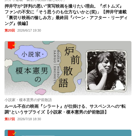
押井守が“評判の悪い”実写映画を撮りたい理由。『ボトムズ』
ファンの不安に「そう思うのも仕方ないかと(笑)」【押井守連載
「裏切り映画の愉しみ方」最終回『バーン・アフター・リーディ
ング』後編】
第20回
2026/6/17 19:30
小説家・榎本憲男の炉前散語
ルール不在の映画『シラート』が仕掛ける、サスペンスへの“転
調”というサプライズ【小説家・榎本憲男の炉前散語】
第17回
2026/7/18 18:30