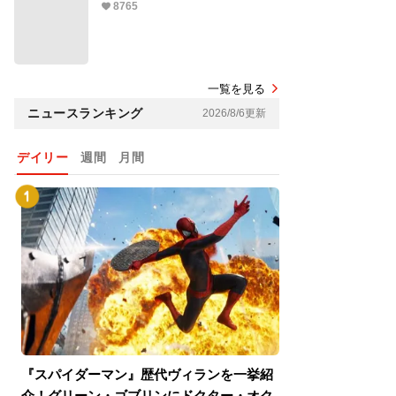
8765
一覧を見る
ニュースランキング
2026/8/6更新
デイリー
週間
月間
『スパイダーマン』歴代ヴィランを一挙紹
『スパイダーマン
介！グリーン・ゴブリンにドクター・オク
介！グリーン・ゴ