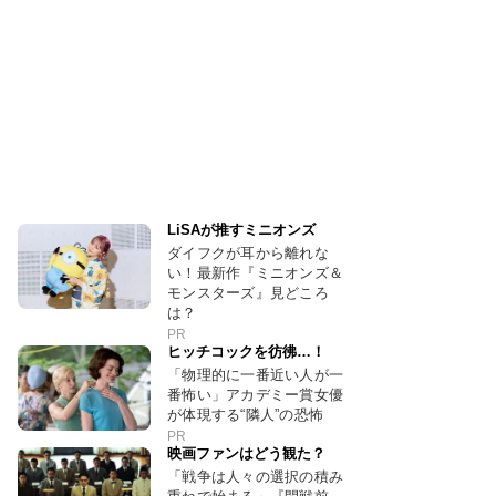
LiSAが推すミニオンズ
ダイフクが耳から離れな
い！最新作『ミニオンズ＆
モンスターズ』見どころ
は？
PR
ヒッチコックを彷彿…！
「物理的に一番近い人が一
番怖い」アカデミー賞女優
が体現する“隣人”の恐怖
PR
映画ファンはどう観た？
「戦争は人々の選択の積み