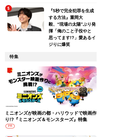
『5秒で完全犯罪を生成
する方法』重岡大
毅、“現場の太陽”ぶり発
揮「俺のこと子役やと
思ってます!?」愛あるイ
ジりに爆笑
特集
ミニオンズが映画の都・ハリウッドで映画作
り!?『ミニオンズ＆モンスターズ』特集
PR