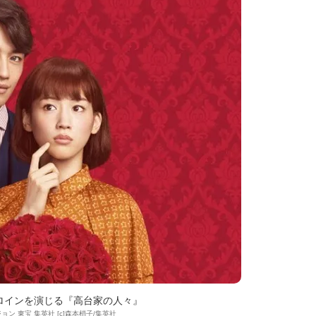
ロインを演じる『高台家の人々』
ビジョン 東宝 集英社 [c]森本梢子/集英社