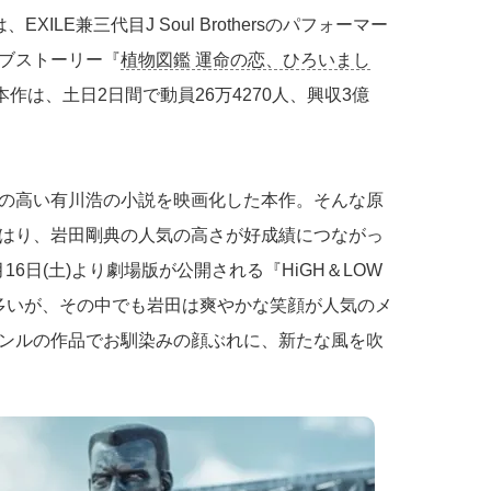
ILE兼三代目J Soul Brothersのパフォーマー
ブストーリー『
植物図鑑 運命の恋、ひろいまし
作は、土日2日間で動員26万4270人、興収3億
の高い有川浩の小説を映画化した本作。そんな原
はり、岩田剛典の人気の高さが好成績につながっ
16日(土)より劇場版が公開される『HiGH＆LOW
品が多いが、その中でも岩田は爽やかな笑顔が人気のメ
ンルの作品でお馴染みの顔ぶれに、新たな風を吹