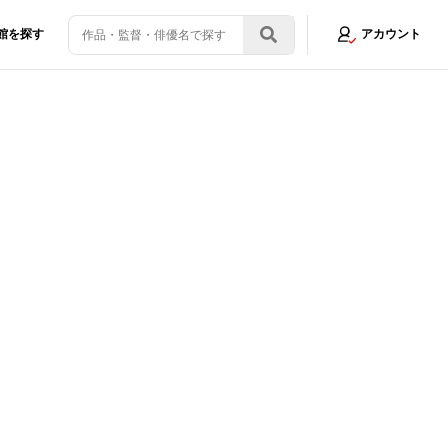
館を探す
アカウント
で女心を鷲掴み!?