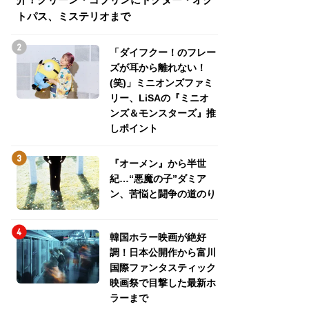
トパス、ミステリオまで
トパス、ミステリ
「ダイフクー！のフレー
ズが耳から離れない！
(笑)」ミニオンズファミ
リー、LiSAの『ミニオ
ンズ＆モンスターズ』推
しポイント
『オーメン』から半世
紀…“悪魔の子”ダミア
ン、苦悩と闘争の道のり
韓国ホラー映画が絶好
調！日本公開作から富川
国際ファンタスティック
映画祭で目撃した最新ホ
ラーまで