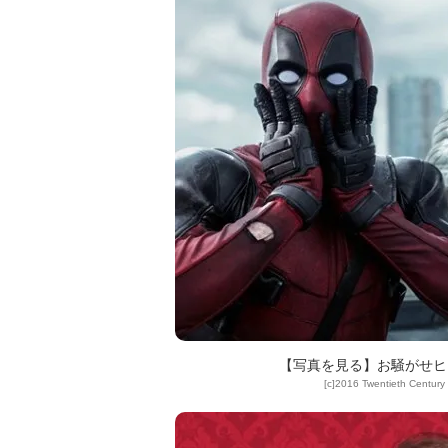
【写真を見る】お騒がせヒ
[c]2016 Twentieth Century 