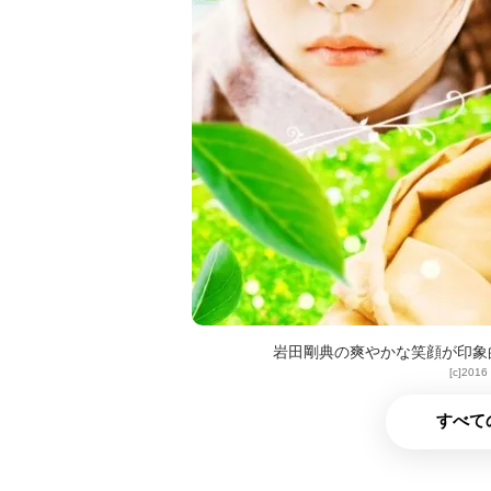
岩田剛典の爽やかな笑顔が印象
[c]2
すべて