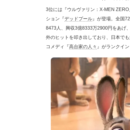
3位には『ウルヴァリン：X-MEN ZE
ション『
デッドプール
』が登場。全国7
8473人、興収3億8333万2900円を
外のヒットを叩き出しており、日本でも
コメディ『
高台家の人々
』がランクイン