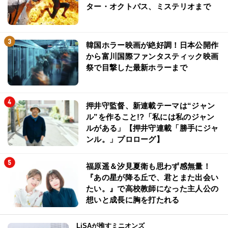
ター・オクトパス、ミステリオまで
韓国ホラー映画が絶好調！日本公開作
から富川国際ファンタスティック映画
祭で目撃した最新ホラーまで
押井守監督、新連載テーマは“ジャン
ル”を作ること!?「私には私のジャン
ルがある」【押井守連載「勝手にジャ
ンル。」プロローグ】
福原遥＆汐見夏衛も思わず感無量！
『あの星が降る丘で、君とまた出会い
たい。』で高校教師になった主人公の
想いと成長に胸を打たれる
LiSAが推すミニオンズ