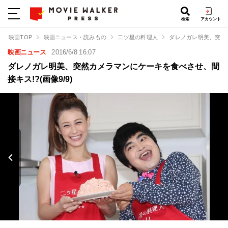
検索
アカウント
映画TOP
映画ニュース・読みもの
二ツ星の料理人
ダレノガレ明美、突然
映画ニュース
2016/6/8 16:07
ダレノガレ明美、突然カメラマンにケーキを食べさせ、間
接キス!?(画像9/9)