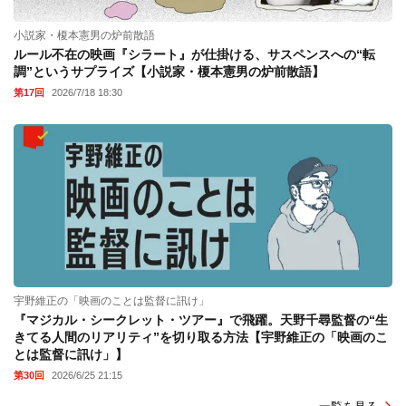
小説家・榎本憲男の炉前散語
ルール不在の映画『シラート』が仕掛ける、サスペンスへの“転
調”というサプライズ【小説家・榎本憲男の炉前散語】
第17回
2026/7/18 18:30
宇野維正の「映画のことは監督に訊け」
『マジカル・シークレット・ツアー』で飛躍。天野千尋監督の“生
きてる人間のリアリティ”を切り取る方法【宇野維正の「映画のこ
とは監督に訊け」】
第30回
2026/6/25 21:15