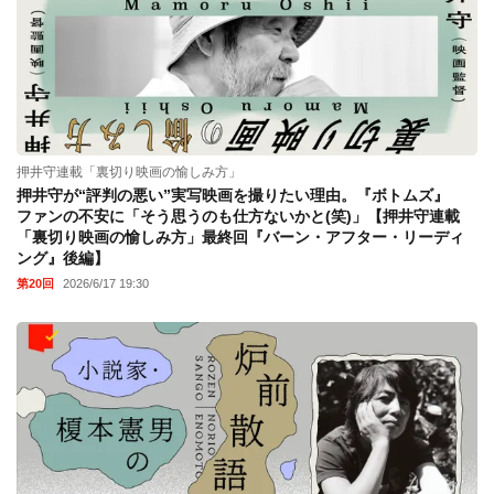
押井守連載「裏切り映画の愉しみ方」
押井守が“評判の悪い”実写映画を撮りたい理由。『ボトムズ』
ファンの不安に「そう思うのも仕方ないかと(笑)」【押井守連載
「裏切り映画の愉しみ方」最終回『バーン・アフター・リーディ
ング』後編】
第20回
2026/6/17 19:30