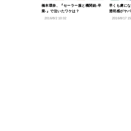
橋本環奈、『セーラー服と機関銃-卒
早くも虜にな
業-』で泣いたワケは？
透明感がヤバ
2016/8/2 10:02
2016/8/17 1