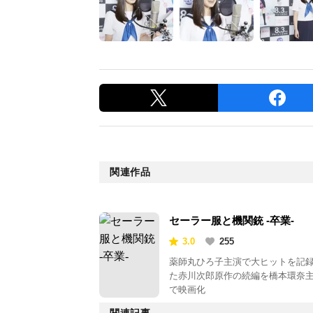
関連作品
セーラー服と機関銃 -卒業-
3.0
255
薬師丸ひろ子主演で大ヒットを記
た赤川次郎原作の続編を橋本環奈
で映画化
関連記事