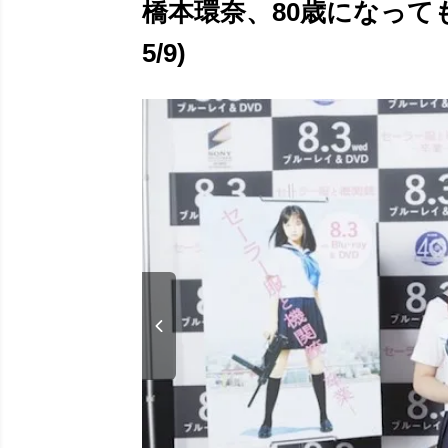
橋本環奈、80歳になって
5/9)