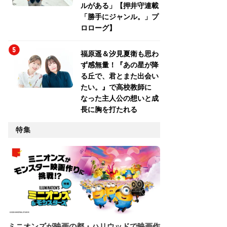
ルがある」【押井守連載
「勝手にジャンル。」プ
ロローグ】
福原遥＆汐見夏衛も思わ
ず感無量！『あの星が降
る丘で、君とまた出会い
たい。』で高校教師に
なった主人公の想いと成
長に胸を打たれる
特集
ミニオンズが映画の都・ハリウッドで映画作