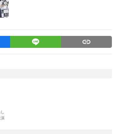
録し
主演