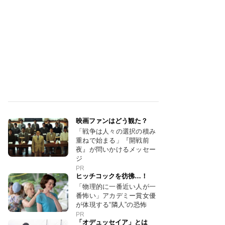
映画ファンはどう観た？
「戦争は人々の選択の積み
重ねで始まる」『開戦前
夜』が問いかけるメッセー
ジ
PR
ヒッチコックを彷彿…！
「物理的に一番近い人が一
番怖い」アカデミー賞女優
が体現する“隣人”の恐怖
PR
「オデュッセイア」とは