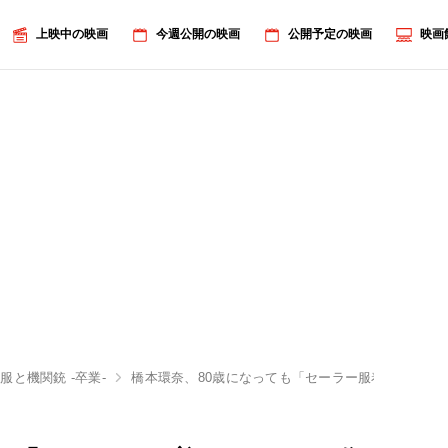
上映中の映画
今週公開の映画
公開予定の映画
映画
服と機関銃 -卒業-
橋本環奈、80歳になっても「セーラー服着たい！」