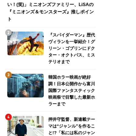
い！(笑)」ミニオンズファミリー、LiSAの
介！グリーン・ゴ
『ミニオンズ＆モンスターズ』推しポイン
トパス、ミステリ
ト
『スパイダーマン』歴代
ヴィランを一挙紹介！グ
リーン・ゴブリンにドク
ター・オクトパス、ミス
テリオまで
韓国ホラー映画が絶好
調！日本公開作から富川
国際ファンタスティック
映画祭で目撃した最新ホ
ラーまで
押井守監督、新連載テー
マは“ジャンル”を作るこ
と!?「私には私のジャン