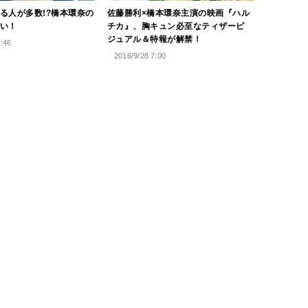
る人が多数!?橋本環奈の
佐藤勝利×橋本環奈主演の映画『ハル
い！
チカ』、胸キュン必至なティザービ
ジュアル＆特報が解禁！
5:46
2016/9/28 7:00