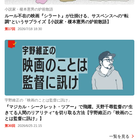
小説家・榎本憲男の炉前散語
ルール不在の映画『シラート』が仕掛ける、サスペンスへの“転
調”というサプライズ【小説家・榎本憲男の炉前散語】
第17回
2026/7/18 18:30
宇野維正の「映画のことは監督に訊け」
『マジカル・シークレット・ツアー』で飛躍。天野千尋監督の“生
きてる人間のリアリティ”を切り取る方法【宇野維正の「映画のこ
とは監督に訊け」】
第30回
2026/6/25 21:15
一覧を見る