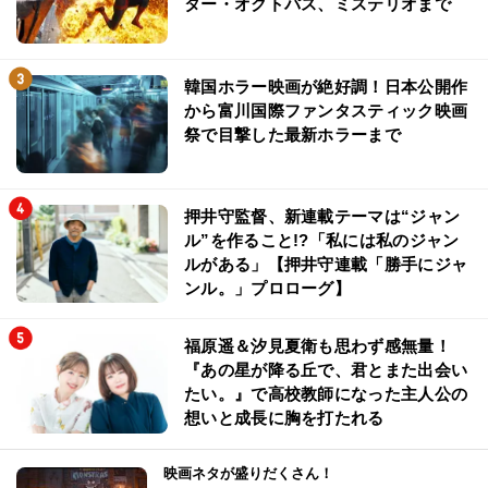
ター・オクトパス、ミステリオまで
韓国ホラー映画が絶好調！日本公開作
から富川国際ファンタスティック映画
祭で目撃した最新ホラーまで
押井守監督、新連載テーマは“ジャン
ル”を作ること!?「私には私のジャン
ルがある」【押井守連載「勝手にジャ
ンル。」プロローグ】
福原遥＆汐見夏衛も思わず感無量！
『あの星が降る丘で、君とまた出会い
たい。』で高校教師になった主人公の
想いと成長に胸を打たれる
映画ネタが盛りだくさん！