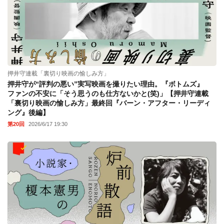
押井守連載「裏切り映画の愉しみ方」
押井守が“評判の悪い”実写映画を撮りたい理由。『ボトムズ』
ファンの不安に「そう思うのも仕方ないかと(笑)」【押井守連載
「裏切り映画の愉しみ方」最終回『バーン・アフター・リーディ
ング』後編】
第20回
2026/6/17 19:30