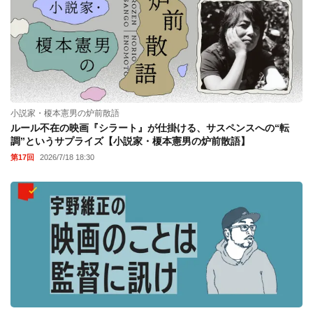
小説家・榎本憲男の炉前散語
ルール不在の映画『シラート』が仕掛ける、サスペンスへの“転
調”というサプライズ【小説家・榎本憲男の炉前散語】
第17回
2026/7/18 18:30