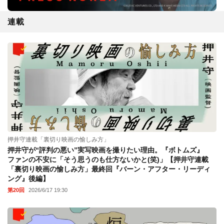
連載
押井守連載「裏切り映画の愉しみ方」
押井守が“評判の悪い”実写映画を撮りたい理由。『ボトムズ』
ファンの不安に「そう思うのも仕方ないかと(笑)」【押井守連載
「裏切り映画の愉しみ方」最終回『バーン・アフター・リーディ
ング』後編】
第20回
2026/6/17 19:30