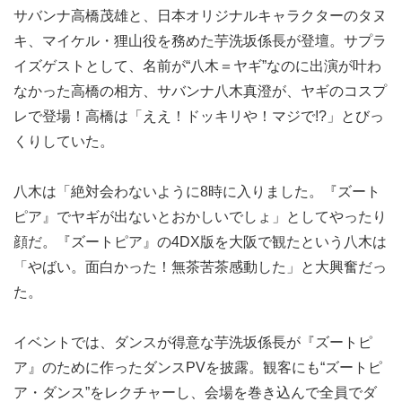
サバンナ高橋茂雄と、日本オリジナルキャラクターのタヌ
キ、マイケル・狸山役を務めた芋洗坂係長が登壇。サプラ
イズゲストとして、名前が“八木＝ヤギ”なのに出演が叶わ
なかった高橋の相方、サバンナ八木真澄が、ヤギのコスプ
レで登場！高橋は「ええ！ドッキリや！マジで!?」とびっ
くりしていた。
八木は「絶対会わないように8時に入りました。『ズート
ピア』でヤギが出ないとおかしいでしょ」としてやったり
顔だ。『ズートピア』の4DX版を大阪で観たという八木は
「やばい。面白かった！無茶苦茶感動した」と大興奮だっ
た。
イベントでは、ダンスが得意な芋洗坂係長が『ズートピ
ア』のために作ったダンスPVを披露。観客にも“ズートピ
ア・ダンス”をレクチャーし、会場を巻き込んで全員でダ