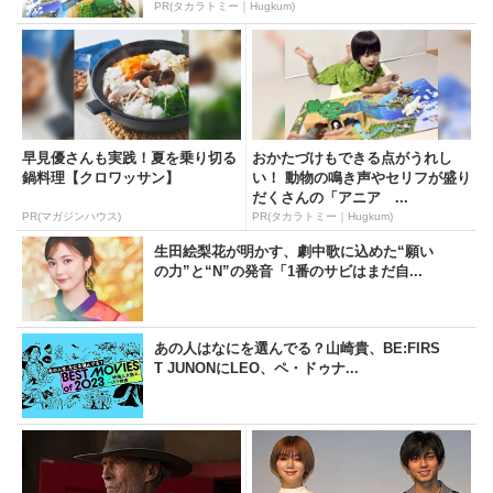
PR(タカラトミー｜Hugkum)
早見優さんも実践！夏を乗り切る
おかたづけもできる点がうれし
鍋料理【クロワッサン】
い！ 動物の鳴き声やセリフが盛り
だくさんの「アニア ...
PR(マガジンハウス)
PR(タカラトミー｜Hugkum)
生田絵梨花が明かす、劇中歌に込めた“願い
の力”と“N”の発音「1番のサビはまだ自...
あの人はなにを選んでる？山崎貴、BE:FIRS
T JUNONにLEO、ペ・ドゥナ...