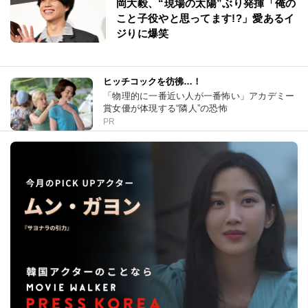
岡大毅、“現場の太陽”ぶり発揮「俺の
こと子役やと思ってます!?」愛あるイ
ジりに爆笑
ヒッチコックを彷彿…！
「物理的に一番近い人が一番怖い」アカデミー
賞女優が体現する“隣人”の恐怖
PR