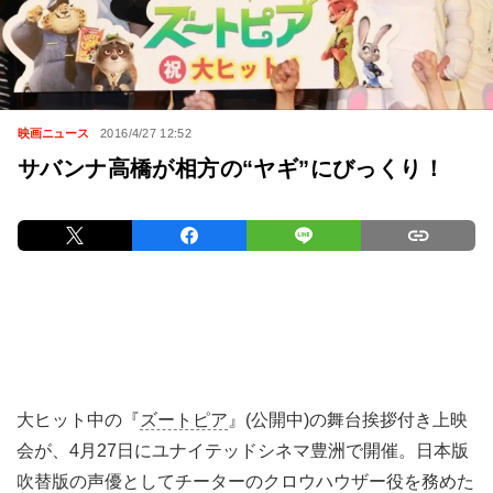
映画ニュース
2016/4/27 12:52
サバンナ高橋が相方の“ヤギ”にびっくり！
大ヒット中の『
ズートピア
』(公開中)の舞台挨拶付き上映
会が、4月27日にユナイテッドシネマ豊洲で開催。日本版
吹替版の声優としてチーターのクロウハウザー役を務めた