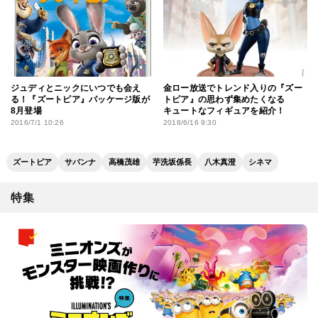
ジュディとニックにいつでも会え
金ロー放送でトレンド入りの『ズー
る！『ズートピア』パッケージ版が
トピア』の思わず集めたくなる
8月登場
キュートなフィギュアを紹介！
2016/7/1 10:26
2018/6/16 9:30
ズートピア
サバンナ
高橋茂雄
芋洗坂係長
八木真澄
シネマ
特集