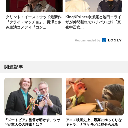
クリント・イーストウッド最新作
King&Prince永瀬廉と池田エライ
『クライ・マッチョ』、長澤まさ
ザが仲間割れでバチバチに!?『真
み主演コメディ『コン...
夜中乙女...
Recommended by
関連記事
『ズートピア』監督が明かす、ウサ
アニメ映画史上、最高にゆっくりな
ギが主人公の理由とは？
キャラ、ナマケモノに魅せられる！