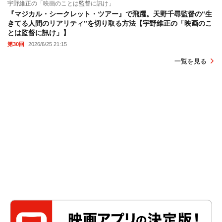
宇野維正の「映画のことは監督に訊け」
『マジカル・シークレット・ツアー』で飛躍。天野千尋監督の“生
きてる人間のリアリティ”を切り取る方法【宇野維正の「映画のこ
とは監督に訊け」】
第30回
2026/6/25 21:15
一覧を見る