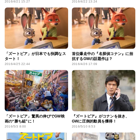
2016/4/21 15:27
2016/4/22 13:24
「ズートピア」が日本でも快調なス
首位爆走中の『名探偵コナン』に拮
タート！
抗するGWの話題作は？
2016/4/25 22:44
2016/4/26 17:09
「ズートピア」驚異の伸びでGW映
『ズートピア』がコナンを抜き、
画の“勝ち組”に！
GWに圧倒的動員を獲得！
2016/5/3 8:00
2016/5/10 8:53