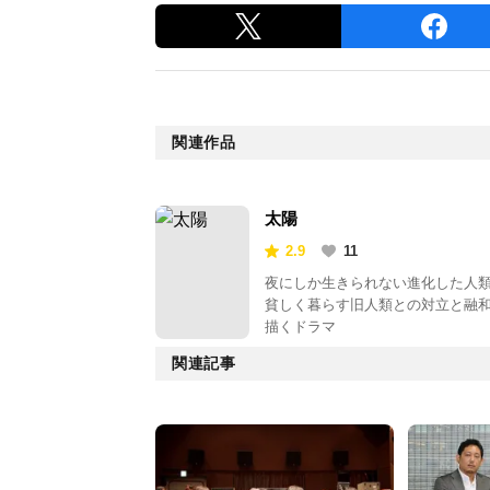
関連作品
太陽
2.9
11
夜にしか生きられない進化した人
貧しく暮らす旧人類との対立と融
描くドラマ
関連記事