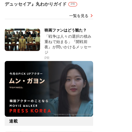
デュッセイア』丸わかりガイド
PR
一覧を見る
映画ファンはどう観た？
「戦争は人々の選択の積み
重ねで始まる」『開戦前
夜』が問いかけるメッセー
ジ
PR
連載