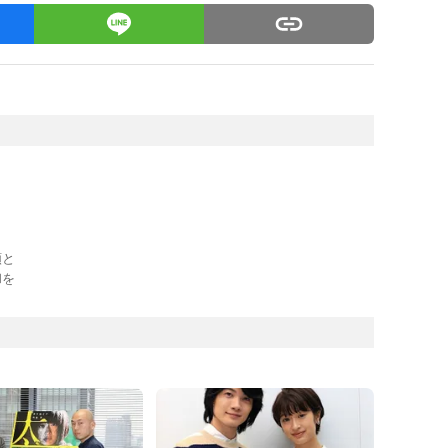
類と
和を