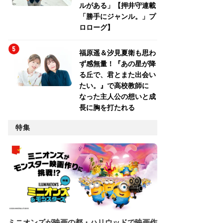
ルがある」【押井守連載
「勝手にジャンル。」プ
ロローグ】
福原遥＆汐見夏衛も思わ
ず感無量！『あの星が降
る丘で、君とまた出会い
たい。』で高校教師に
なった主人公の想いと成
長に胸を打たれる
特集
ミニオンズが映画の都・ハリウッドで映画作