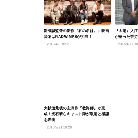
新海誠監督の新作『君の名は。』映画
『太陽』入江
音楽はRADWIMPSが担当！
が語った苦労
2016/4/6 16:11
2016/4/17 1
大杉漣最後の主演作『教誨師』が完
成！光石研らキャスト陣が敬意と感謝
を表明
2018/9/21 19:28