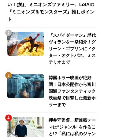
い！(笑)」ミニオンズファミリー、LiSAの
介！グリーン・ゴ
『ミニオンズ＆モンスターズ』推しポイン
トパス、ミステリ
ト
『スパイダーマン』歴代
ヴィランを一挙紹介！グ
リーン・ゴブリンにドク
ター・オクトパス、ミス
テリオまで
韓国ホラー映画が絶好
調！日本公開作から富川
国際ファンタスティック
映画祭で目撃した最新ホ
ラーまで
押井守監督、新連載テー
マは“ジャンル”を作るこ
と!?「私には私のジャン