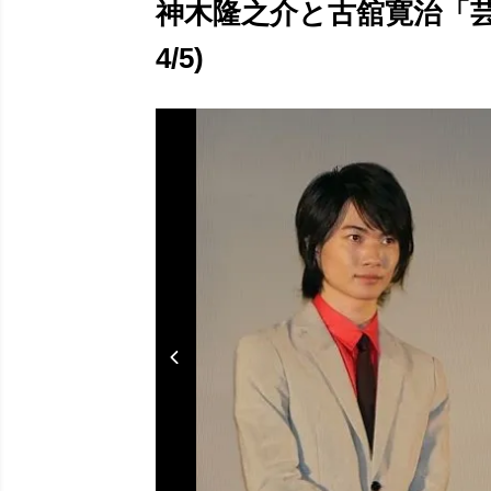
神木隆之介と古舘寛治「芸
4/5)