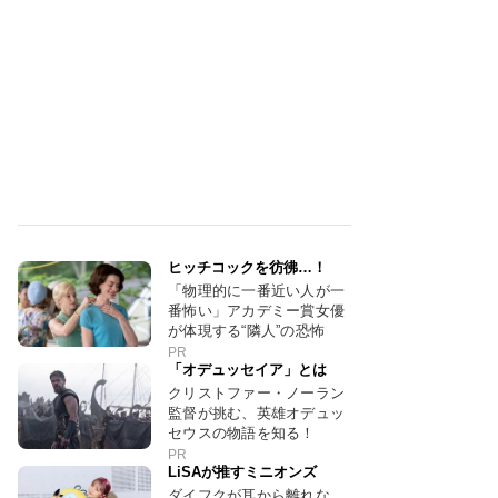
ヒッチコックを彷彿…！
「物理的に一番近い人が一
番怖い」アカデミー賞女優
が体現する“隣人”の恐怖
PR
「オデュッセイア」とは
クリストファー・ノーラン
監督が挑む、英雄オデュッ
セウスの物語を知る！
PR
LiSAが推すミニオンズ
ダイフクが耳から離れな