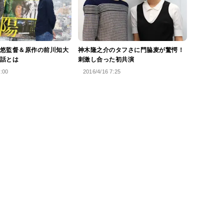
悠監督＆原作の前川知大
神木隆之介のタフさに門脇麦が驚愕！
話とは
刺激し合った初共演
0:00
2016/4/16 7:25