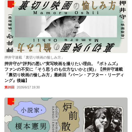
押井守連載「裏切り映画の愉しみ方」
押井守が“評判の悪い”実写映画を撮りたい理由。『ボトムズ』
ファンの不安に「そう思うのも仕方ないかと(笑)」【押井守連載
「裏切り映画の愉しみ方」最終回『バーン・アフター・リーディ
ング』後編】
第20回
2026/6/17 19:30