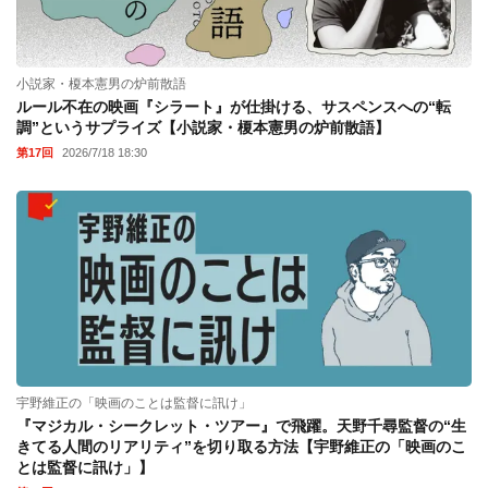
小説家・榎本憲男の炉前散語
ルール不在の映画『シラート』が仕掛ける、サスペンスへの“転
調”というサプライズ【小説家・榎本憲男の炉前散語】
第17回
2026/7/18 18:30
宇野維正の「映画のことは監督に訊け」
『マジカル・シークレット・ツアー』で飛躍。天野千尋監督の“生
きてる人間のリアリティ”を切り取る方法【宇野維正の「映画のこ
とは監督に訊け」】