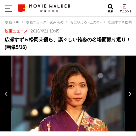
検索
アカウント
映画TOP
映画ニュース・読みもの
ちはやふる -上の句-
広瀬すず＆松岡茉
映画ニュース
2016/4/21 10:45
広瀬すず＆松岡茉優ら、凛々しい袴姿の名場面振り返り！
(画像5/16)