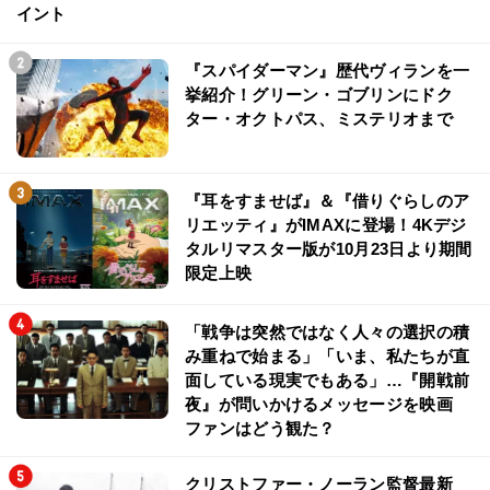
イント
『スパイダーマン』歴代ヴィランを一
挙紹介！グリーン・ゴブリンにドク
ター・オクトパス、ミステリオまで
『耳をすませば』＆『借りぐらしのア
リエッティ』がIMAXに登場！4Kデジ
タルリマスター版が10月23日より期間
限定上映
「戦争は突然ではなく人々の選択の積
み重ねで始まる」「いま、私たちが直
面している現実でもある」…『開戦前
夜』が問いかけるメッセージを映画
ファンはどう観た？
クリストファー・ノーラン監督最新