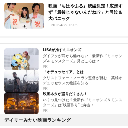
映画『ちはやふる』続編決定！広瀬す
ず「最後じゃないんだね!?」と号泣＆
大パニック
2016/4/29 16:05
LiSAが推すミニオンズ
ダイフクが耳から離れない！最新作『ミニオン
ズ＆モンスターズ』見どころは？
PR
「オデュッセイア」とは
クリストファー・ノーラン監督が挑む、英雄オ
デュッセウスの物語を知る！
PR
映画ネタが盛りだくさん！
いくつ見つけた？最新作『ミニオンズ＆モンス
ターズ』は“映画作り”に奔走！
PR
デイリーみたい映画ランキング