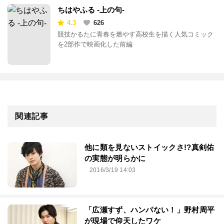
ちはやふる -上の句-
4.3
626
競技かるたに青春を燃やす高校生を描く人気コミック
を2部作で映画化した前編
関連記事
他に類を見ないストイックさ!?真剣佑
の実態が明らかに
2016/3/19 14:03
「広瀬すず、ハンパない！」野村周平
が現場で仰天したワケ