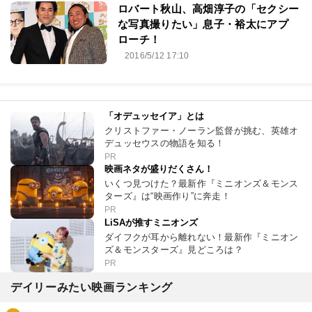
ロバート秋山、高畑淳子の「セクシー
な写真撮りたい」息子・裕太にアプ
ローチ！
2016/5/12 17:10
「オデュッセイア」とは
クリストファー・ノーラン監督が挑む、英雄オ
デュッセウスの物語を知る！
PR
映画ネタが盛りだくさん！
いくつ見つけた？最新作『ミニオンズ＆モンス
ターズ』は“映画作り”に奔走！
PR
LiSAが推すミニオンズ
ダイフクが耳から離れない！最新作『ミニオン
ズ＆モンスターズ』見どころは？
PR
デイリーみたい映画ランキング