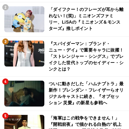
「ダイフクー！のフレーズが耳から離
れない！(笑)」ミニオンズファミ
リー、LiSAの『ミニオンズ＆モンス
ターズ』推しポイント
『スパイダーマン：ブランド・
ニュー・デイ』で重要キャラに抜擢！
「ストレンジャー・シングス」でブレ
イクした世代トップのセイディー・シ
ンクとは？
ついに動きだした「ハムナプトラ」最
新作！ブレンダン・フレイザーらオリ
ジナルキャストに続き、『オブセッ
ション 災愛』の新星も参戦へ
「海軍はこの戦争をできません！」
『開戦前夜』で描かれる白熱の“机上