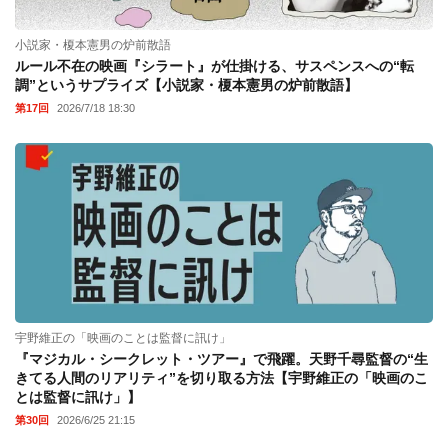
小説家・榎本憲男の炉前散語
ルール不在の映画『シラート』が仕掛ける、サスペンスへの“転
調”というサプライズ【小説家・榎本憲男の炉前散語】
第17回
2026/7/18 18:30
宇野維正の「映画のことは監督に訊け」
『マジカル・シークレット・ツアー』で飛躍。天野千尋監督の“生
きてる人間のリアリティ”を切り取る方法【宇野維正の「映画のこ
とは監督に訊け」】
第30回
2026/6/25 21:15