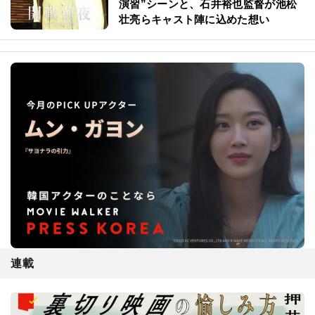
演習”シーンと、石井裕也監督が池松
壮亮らキャスト陣に込めた想い
連載