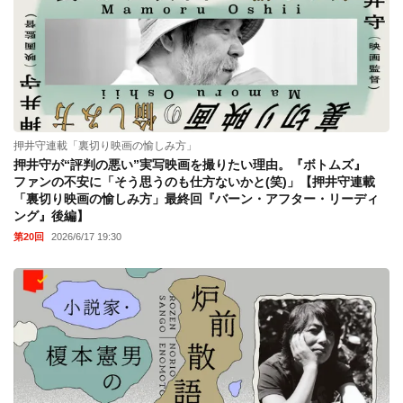
押井守連載「裏切り映画の愉しみ方」
押井守が“評判の悪い”実写映画を撮りたい理由。『ボトムズ』
ファンの不安に「そう思うのも仕方ないかと(笑)」【押井守連載
「裏切り映画の愉しみ方」最終回『バーン・アフター・リーディ
ング』後編】
第20回
2026/6/17 19:30