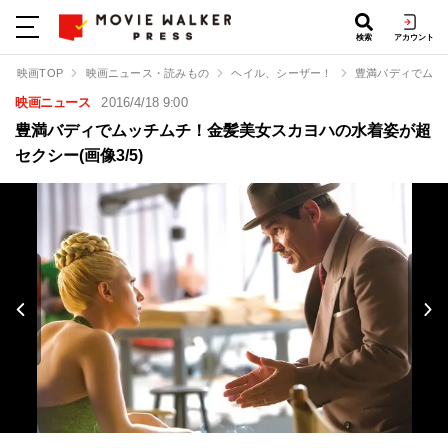
検索
アカウント
映画TOP
映画ニュース・読みもの
ヘイル、シーザー！
豊満バディでムッ
映画ニュース
2016/4/18 9:00
豊満バディでムッチムチ！金髪美女スカヨハの水着姿が超
セクシー(画像3/5)