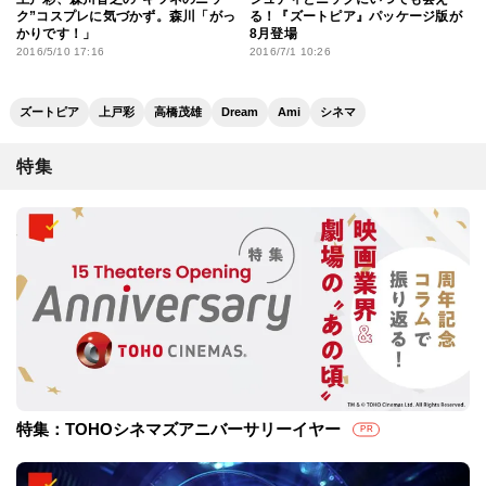
ク”コスプレに気づかず。森川「がっ
る！『ズートピア』パッケージ版が
かりです！」
8月登場
2016/5/10 17:16
2016/7/1 10:26
ズートピア
上戸彩
高橋茂雄
Dream
Ami
シネマ
特集
特集：TOHOシネマズアニバーサリーイヤー
PR