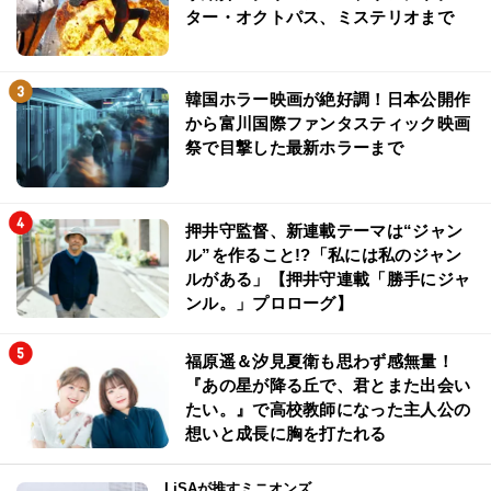
ター・オクトパス、ミステリオまで
韓国ホラー映画が絶好調！日本公開作
から富川国際ファンタスティック映画
祭で目撃した最新ホラーまで
押井守監督、新連載テーマは“ジャン
ル”を作ること!?「私には私のジャン
ルがある」【押井守連載「勝手にジャ
ンル。」プロローグ】
福原遥＆汐見夏衛も思わず感無量！
『あの星が降る丘で、君とまた出会い
たい。』で高校教師になった主人公の
想いと成長に胸を打たれる
LiSAが推すミニオンズ