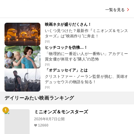
一覧を見る
映画ネタが盛りだくさん！
いくつ見つけた？最新作『ミニオンズ＆モンス
ターズ』は“映画作り”に奔走！
PR
ヒッチコックを彷彿…！
「物理的に一番近い人が一番怖い」アカデミー
賞女優が体現する“隣人”の恐怖
PR
「オデュッセイア」とは
クリストファー・ノーラン監督が挑む、英雄オ
デュッセウスの物語を知る！
PR
デイリーみたい映画ランキング
ミニオンズ＆モンスターズ
2026年8月7日公開
12660