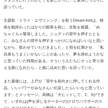
スタジオに行くのがとても楽しかった」と愛情たっぷりに
語っていた。
主題歌「トライ・エヴリシング」を歌うDream Amiは、映
画を観終わったばかりの観客を前に、生歌を披露。「め
ちゃくちゃ緊張しました。ジュディの背中を押すととも
に、みなさんの背中を押すきっかけになればいいなと思い
ながら、歌わせていただきました」と頬を紅潮させ、「私
自身もうまくいかないことがあったり、夢を諦めようかな
と思っていた時期がある。そういう人たちにそっと寄り添
える曲になれたら」と曲に込めた思いを語っていた。
また最後には、上戸が「背中を前向きに押してくれる作
品。いいパワーがみなさんい伝染したらいいなと思ってい
ます」とメッセージ。高橋は「大ヒットして、2、3ができ
て、いずれは(声を演じるチーターの)クロウハウザーのス