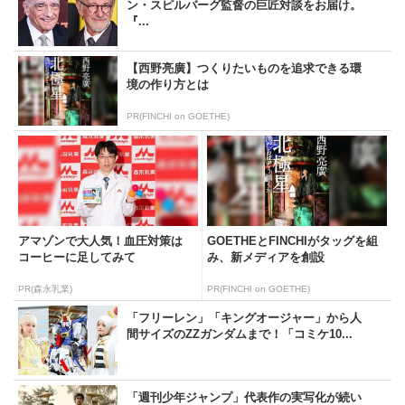
ン・スピルバーグ監督の巨匠対談をお届け。
『...
【西野亮廣】つくりたいものを追求できる環
境の作り方とは
PR(FINCHI on GOETHE)
アマゾンで大人気！血圧対策は
GOETHEとFINCHIがタッグを組
コーヒーに足してみて
み、新メディアを創設
PR(森永乳業)
PR(FINCHI on GOETHE)
「フリーレン」「キングオージャー」から人
間サイズのZZガンダムまで！「コミケ10...
「週刊少年ジャンプ」代表作の実写化が続い