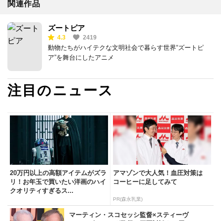
関連作品
ズートピア
4.3
2419
動物たちがハイテクな文明社会で暮らす世界“ズートピ
ア”を舞台にしたアニメ
注目のニュース
20万円以上の高額アイテムがズラ
アマゾンで大人気！血圧対策は
リ！お年玉で買いたい洋画のハイ
コーヒーに足してみて
クオリティすぎるス...
PR(森永乳業)
マーティン・スコセッシ監督×スティーヴ