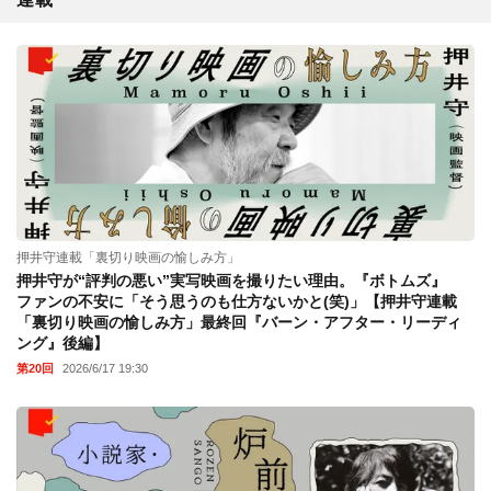
押井守連載「裏切り映画の愉しみ方」
押井守が“評判の悪い”実写映画を撮りたい理由。『ボトムズ』
ファンの不安に「そう思うのも仕方ないかと(笑)」【押井守連載
「裏切り映画の愉しみ方」最終回『バーン・アフター・リーディ
ング』後編】
第20回
2026/6/17 19:30