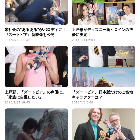
米社会の“あるある”がパロディに！
上戸彩がディズニー新ヒロインの声
『ズートピア』新映像を公開
優に決定！
2016/3/11 19:30
2016/3/14 5:01
上戸彩、『ズートピア』の声優に。
『ズートピア』日本版だけのご当地
「家族に自慢したい」
キャラクターは？
2016/3/24 16:43
2016/4/5 5:00