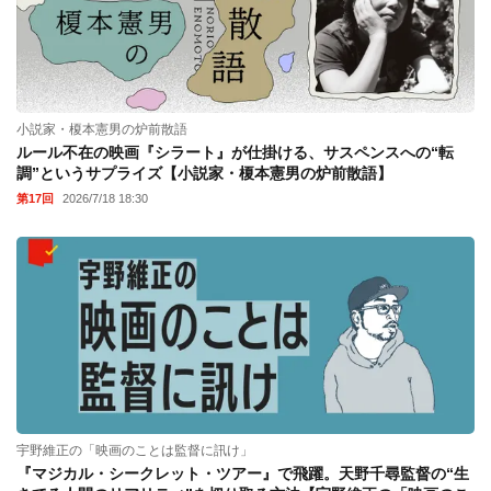
小説家・榎本憲男の炉前散語
ルール不在の映画『シラート』が仕掛ける、サスペンスへの“転
調”というサプライズ【小説家・榎本憲男の炉前散語】
第17回
2026/7/18 18:30
宇野維正の「映画のことは監督に訊け」
『マジカル・シークレット・ツアー』で飛躍。天野千尋監督の“生