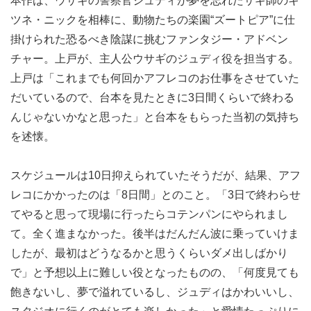
本作は、ウサギの警察官ジュディが夢を忘れたサギ師のキ
ツネ・ニックを相棒に、動物たちの楽園“ズートピア”に仕
掛けられた恐るべき陰謀に挑むファンタジー・アドベン
チャー。上戸が、主人公ウサギのジュディ役を担当する。
上戸は「これまでも何回かアフレコのお仕事をさせていた
だいているので、台本を見たときに3日間くらいで終わる
んじゃないかなと思った」と台本をもらった当初の気持ち
を述懐。
スケジュールは10日抑えられていたそうだが、結果、アフ
レコにかかったのは「8日間」とのこと。「3日で終わらせ
てやると思って現場に行ったらコテンパンにやられまし
て。全く進まなかった。後半はだんだん波に乗っていけま
したが、最初はどうなるかと思うくらいダメ出しばかり
で」と予想以上に難しい役となったものの、「何度見ても
飽きないし、夢で溢れているし、ジュディはかわいいし、