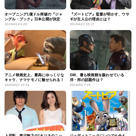
オープニング1億ドル突破の『ジャ
『ズートピア』監督が明かす、ウサ
ングル・ブック』日本公開が決定
ギが主人公の理由とは？
2016/4/19 4:20
2016/4/21 15:27
アニメ映画史上、最高にゆっくりな
GW、最も映画館を賑わせている
キャラ、ナマケモノに魅せられる！
洋・邦の話題作は？
2016/4/22 13:24
2016/5/3 7:15
上戸彩、森川智之の“キツネのニッ
ジュディとニックにいつでも会え