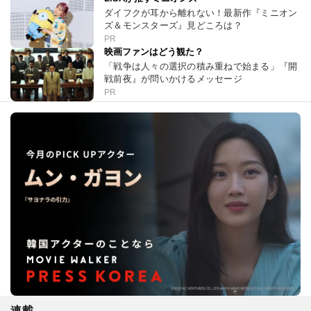
ダイフクが耳から離れない！最新作『ミニオン
ズ＆モンスターズ』見どころは？
PR
映画ファンはどう観た？
「戦争は人々の選択の積み重ねで始まる」『開
戦前夜』が問いかけるメッセージ
PR
連載