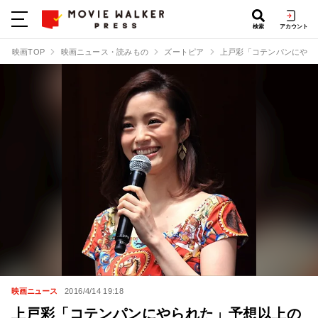
検索
アカウント
映画TOP
映画ニュース・読みもの
ズートピア
上戸彩「コテンパンにやら
映画ニュース
2016/4/14 19:18
上戸彩「コテンパンにやられた」予想以上の