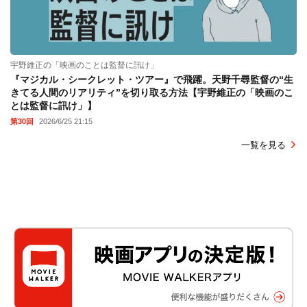
宇野維正の「映画のことは監督に訊け」
『マジカル・シークレット・ツアー』で飛躍。天野千尋監督の“生
きてる人間のリアリティ”を切り取る方法【宇野維正の「映画のこ
とは監督に訊け」】
第30回
2026/6/25 21:15
一覧を見る