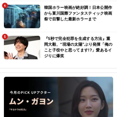
韓国ホラー映画が絶好調！日本公開作
から富川国際ファンタスティック映画
祭で目撃した最新ホラーまで
『5秒で完全犯罪を生成する方法』重
岡大毅、“現場の太陽”ぶり発揮「俺の
こと子役やと思ってます!?」愛あるイ
ジりに爆笑