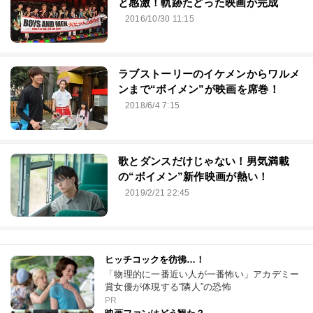
と感激！軌跡たどった映画が完成
2016/10/30 11:15
ラブストーリーのイケメンからワルメ
ンまで“ボイメン”が映画を席巻！
2018/6/4 7:15
歌とダンスだけじゃない！男気満載
の“ボイメン”新作映画が熱い！
2019/2/21 22:45
ヒッチコックを彷彿…！
「物理的に一番近い人が一番怖い」アカデミー
賞女優が体現する“隣人”の恐怖
PR