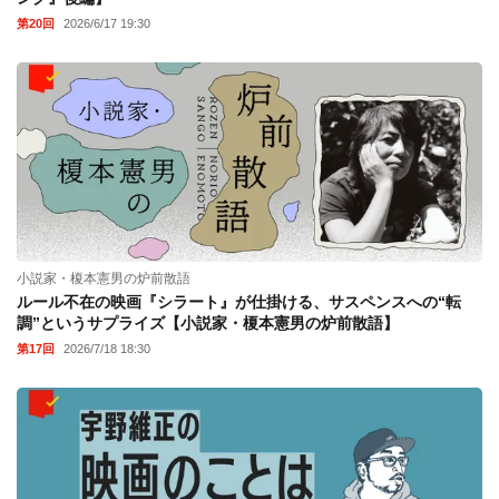
第20回
2026/6/17 19:30
小説家・榎本憲男の炉前散語
ルール不在の映画『シラート』が仕掛ける、サスペンスへの“転
調”というサプライズ【小説家・榎本憲男の炉前散語】
第17回
2026/7/18 18:30