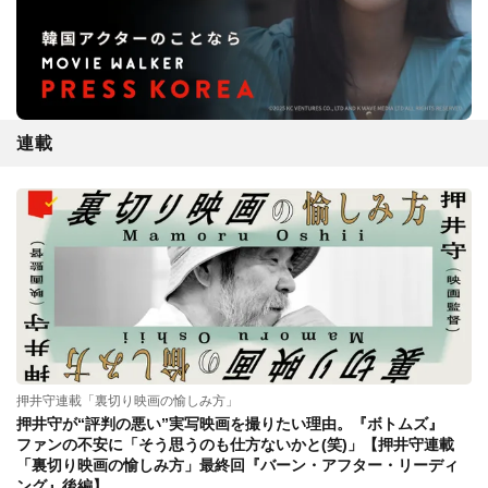
連載
押井守連載「裏切り映画の愉しみ方」
押井守が“評判の悪い”実写映画を撮りたい理由。『ボトムズ』
ファンの不安に「そう思うのも仕方ないかと(笑)」【押井守連載
「裏切り映画の愉しみ方」最終回『バーン・アフター・リーディ
ング』後編】