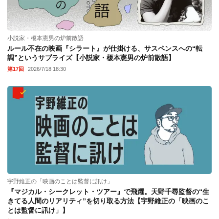
小説家・榎本憲男の炉前散語
ルール不在の映画『シラート』が仕掛ける、サスペンスへの“転
調”というサプライズ【小説家・榎本憲男の炉前散語】
第17回
2026/7/18 18:30
宇野維正の「映画のことは監督に訊け」
『マジカル・シークレット・ツアー』で飛躍。天野千尋監督の“生
きてる人間のリアリティ”を切り取る方法【宇野維正の「映画のこ
とは監督に訊け」】