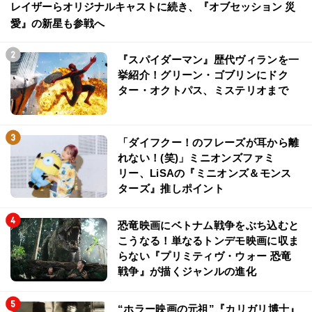
レイザーらオリジナルキャストに続き、『オブセッション 災
愛』の新星も参戦へ
『スパイダーマン』歴代ヴィランを一
挙紹介！グリーン・ゴブリンにドク
ター・オクトパス、ミステリオまで
「ダイフクー！のフレーズが耳から離
れない！(笑)」ミニオンズファミ
リー、LiSAの『ミニオンズ＆モンス
ターズ』推しポイント
恐竜映画にベトナム戦争をぶち込むと
こうなる！単なるトンデモ映画に収ま
らない『プリミティヴ・ウォー 恐竜
戦争』が描くジャンルの進化
“ホラー映画の元祖”『カリガリ博士』