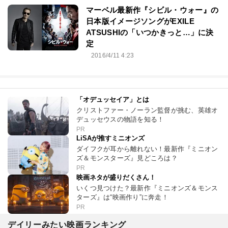
マーベル最新作『シビル・ウォー』の
日本版イメージソングがEXILE
ATSUSHIの「いつかきっと…」に決
定
2016/4/11 4:23
「オデュッセイア」とは
クリストファー・ノーラン監督が挑む、英雄オ
デュッセウスの物語を知る！
PR
LiSAが推すミニオンズ
ダイフクが耳から離れない！最新作『ミニオン
ズ＆モンスターズ』見どころは？
PR
映画ネタが盛りだくさん！
いくつ見つけた？最新作『ミニオンズ＆モンス
ターズ』は“映画作り”に奔走！
PR
デイリーみたい映画ランキング