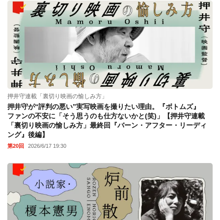
押井守連載「裏切り映画の愉しみ方」
押井守が“評判の悪い”実写映画を撮りたい理由。『ボトムズ』
ファンの不安に「そう思うのも仕方ないかと(笑)」【押井守連載
「裏切り映画の愉しみ方」最終回『バーン・アフター・リーディ
ング』後編】
第20回
2026/6/17 19:30