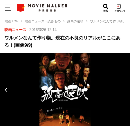
検索
アカウント
映画TOP
映画ニュース・読みもの
孤高の遠吠
ワルメンなんて作り物。現
映画ニュース
2016/3/26 12:14
ワルメンなんて作り物。現在の不良のリアルがここにあ
る！(画像9/9)