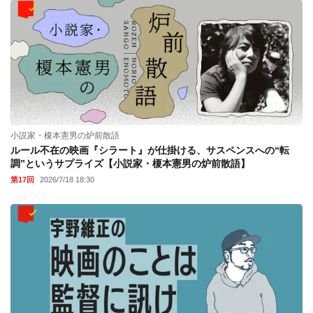
小説家・榎本憲男の炉前散語
ルール不在の映画『シラート』が仕掛ける、サスペンスへの“転
調”というサプライズ【小説家・榎本憲男の炉前散語】
第17回
2026/7/18 18:30