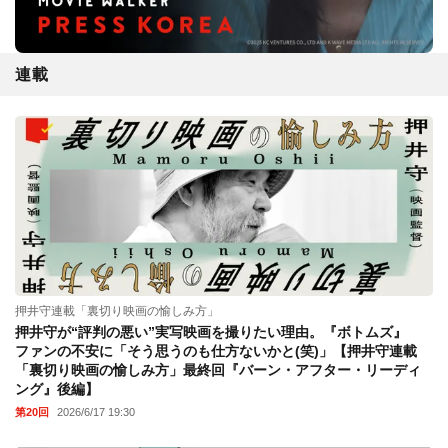
連載
押井守連載「裏切り映画の愉しみ方」
押井守が“評判の悪い”実写映画を撮りたい理由。『ボトムズ』
ファンの不安に「そう思うのも仕方ないかと(笑)」【押井守連載
「裏切り映画の愉しみ方」最終回『バーン・アフター・リーディ
ング』後編】
第20回
2026/6/17 19:30