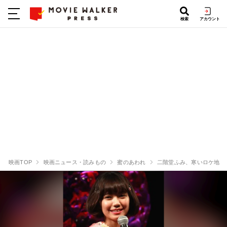
検索
アカウント
映画TOP
映画ニュース・読みもの
蜜のあわれ
二階堂ふみ、寒いロケ地で