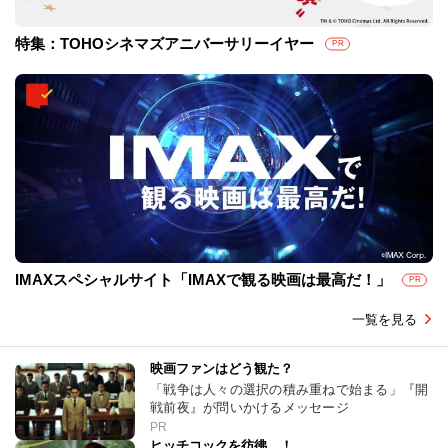
特集：TOHOシネマズアニバーサリーイヤー
PR
IMAXスペシャルサイト「IMAXで観る映画は最高だ！」
PR
一覧を見る
映画ファンはどう観た？
「戦争は人々の選択の積み重ねで始まる」『開
戦前夜』が問いかけるメッセージ
PR
ヒッチコックを彷彿…！