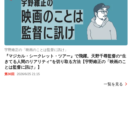
宇野維正の「映画のことは監督に訊け」
『マジカル・シークレット・ツアー』で飛躍。天野千尋監督の“生
きてる人間のリアリティ”を切り取る方法【宇野維正の「映画のこ
とは監督に訊け」】
第30回
2026/6/25 21:15
一覧を見る