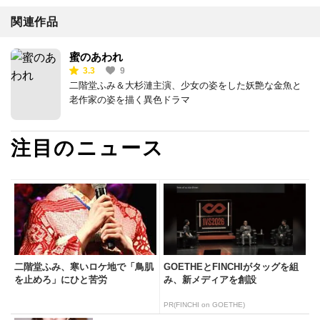
関連作品
蜜のあわれ
3.3
9
二階堂ふみ＆大杉漣主演、少女の姿をした妖艶な金魚と
老作家の姿を描く異色ドラマ
注目のニュース
二階堂ふみ、寒いロケ地で「鳥肌
GOETHEとFINCHIがタッグを組
を止めろ」にひと苦労
み、新メディアを創設
PR(FINCHI on GOETHE)