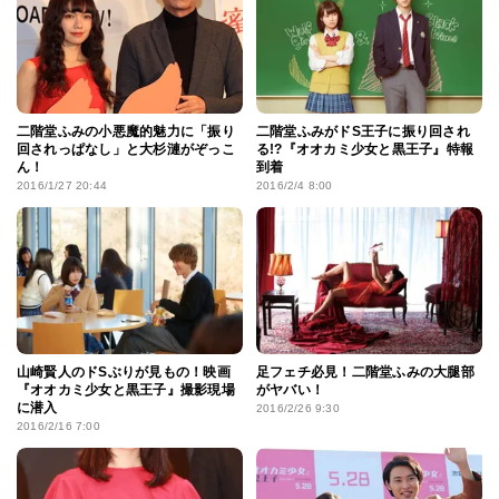
二階堂ふみの小悪魔的魅力に「振り
二階堂ふみがドS王子に振り回され
回されっぱなし」と大杉漣がぞっこ
る!?『オオカミ少女と黒王子』特報
ん！
到着
2016/1/27 20:44
2016/2/4 8:00
山崎賢人のドSぶりが見もの！映画
足フェチ必見！二階堂ふみの大腿部
『オオカミ少女と黒王子』撮影現場
がヤバい！
に潜入
2016/2/26 9:30
2016/2/16 7:00