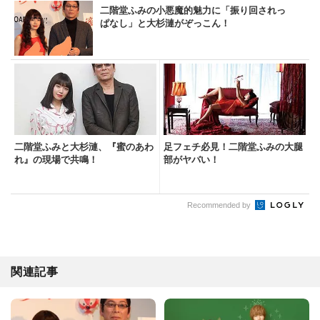
二階堂ふみの小悪魔的魅力に「振り回されっ
ぱなし」と大杉漣がぞっこん！
二階堂ふみと大杉漣、『蜜のあわ
足フェチ必見！二階堂ふみの大腿
れ』の現場で共鳴！
部がヤバい！
Recommended by
関連記事