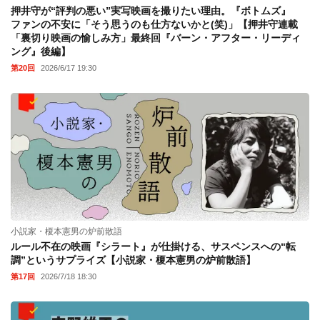
押井守が“評判の悪い”実写映画を撮りたい理由。『ボトムズ』
ファンの不安に「そう思うのも仕方ないかと(笑)」【押井守連載
「裏切り映画の愉しみ方」最終回『バーン・アフター・リーディ
ング』後編】
第20回
2026/6/17 19:30
小説家・榎本憲男の炉前散語
ルール不在の映画『シラート』が仕掛ける、サスペンスへの“転
調”というサプライズ【小説家・榎本憲男の炉前散語】
第17回
2026/7/18 18:30