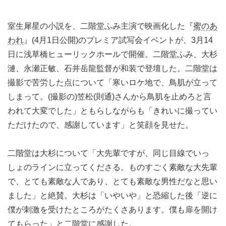
室生犀星の小説を、二階堂ふみ主演で映画化した『
蜜のあ
われ
』(4月1日公開)のプレミア試写会イベントが、3月14
日に浅草橋ヒューリックホールで開催。二階堂ふみ、大杉
漣、永瀬正敏、石井岳龍監督が和装で登壇した。二階堂は
撮影で苦労した点について「寒いロケ地で、鳥肌が立って
しまって。(撮影の)笠松(則通)さんから鳥肌を止めろと言
われて大変でした」ともらしながらも「きれいに撮ってい
ただけたので、感謝しています」と笑顔を見せた。
二階堂は大杉について「大先輩ですが、同じ目線でいっ
しょのラインに立ってくださる。ものすごく素敵な大先輩
で、とても素敵な人であり、とても素敵な男性だなと思い
ました」と絶賛。大杉は「いやいや」と恐縮した後「逆に
僕が刺激を受けたところがたくさあります。僕も扉を開け
てもらった」と二階堂に感謝した。