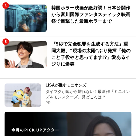
韓国ホラー映画が絶好調！日本公開作
から富川国際ファンタスティック映画
祭で目撃した最新ホラーまで
『5秒で完全犯罪を生成する方法』重
岡大毅、“現場の太陽”ぶり発揮「俺の
こと子役やと思ってます!?」愛あるイ
ジりに爆笑
LiSAが推すミニオンズ
ダイフクが耳から離れない！最新作『ミニオン
ズ＆モンスターズ』見どころは？
PR