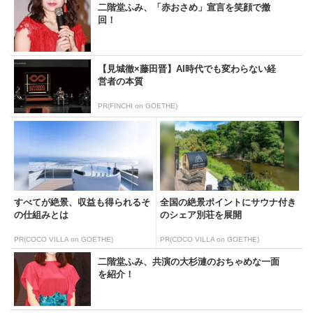
二階堂ふみ、「赤おさめ」宣言を笑顔で撤
回！
【見城徹×藤田晋】AI時代でも変わらない経
営者の本質
PR(FINCHI on GOETHE)
すべてが絶景、収益も得られるそ
全国の絶景ポイントにサウナ付き
の仕組みとは
のシェア別荘を展開
PR(COCO VILLA on GOETHE)
PR(COCO VILLA on GOETHE)
二階堂ふみ、共演の大杉漣のおちゃめな一面
を紹介！