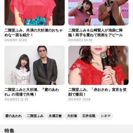
二階堂ふみ、共演の大杉漣のおちゃ
二階堂ふみ＆山崎賢人が池袋に降
めな一面を紹介！
臨！両手を重ねて映画をアピール
2016/3/2 22:49
2016/3/22 16:38
二階堂ふみと大杉漣、『蜜のあわ
二階堂ふみ、「赤おさめ」宣言を笑
れ』の現場で共鳴！
顔で撤回！
2016/3/31 11:35
2016/4/2 13:08
蜜のあわれ
二階堂ふみ
永瀬正敏
大杉漣
石井岳龍
シネマ
特集