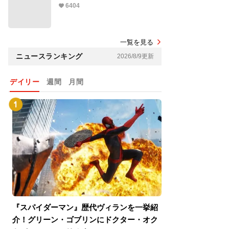
6404
一覧を見る
ニュースランキング
2026/8/9更新
デイリー
週間
月間
『スパイダーマン』歴代ヴィランを一挙紹
『スパイダーマン
介！グリーン・ゴブリンにドクター・オク
介！グリーン・ゴ