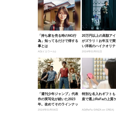
「持ち家を売る時のNG行
20万円以上の高額ア
為」知ってるだけで得する
がズラリ！お年玉で買
事とは
い洋画のハイクオリテ
ぎるス...
AD(イエウール)
2024年01年01日
「週刊少年ジャンプ」代表
特別な名入れギフトも
作の実写化が続いた2023
座で選ぶReFaの上質
年。改めてそのラインナッ
プを振...
2024年01年04日
AD(ReFa GINZA on CREA)