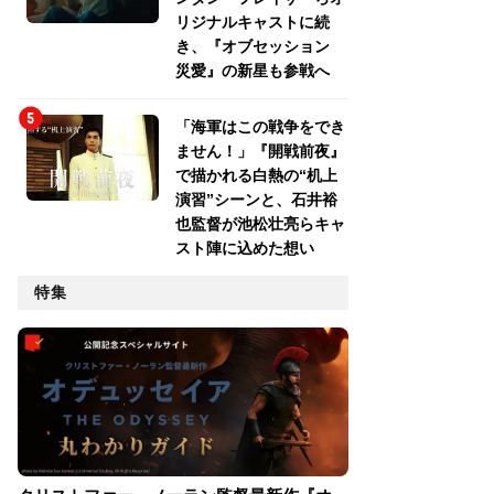
リジナルキャストに続
き、『オブセッション
災愛』の新星も参戦へ
「海軍はこの戦争をでき
ません！」『開戦前夜』
で描かれる白熱の“机上
演習”シーンと、石井裕
也監督が池松壮亮らキャ
スト陣に込めた想い
特集