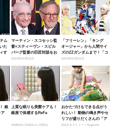
イテム
マーティン・スコセッシ監
「フリーレン」「キング
いた
督×スティーヴン・スピル
オージャー」から人間サイ
ィす
バーグ監督の巨匠対談をお
ズのZZガンダムまで！「コ
届け。『...
ミケ10...
2024年01年01日
2024年01年01日
！ 銀
上質な眠りも美髪ケアも！
おかたづけもできる点がう
ケア
銀座で体感するReFa
れしい！ 動物の鳴き声やセ
リフが盛りだくさんの「ア
ニア ...
AD(ReFa GINZA on CREA)
AD(タカラトミー｜Hugkum)