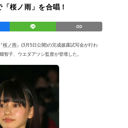
で「桜ノ雨」を合唱！
『
桜ノ雨
』(3月5日公開)の完成披露試写会が行わ
畑智子、ウエダアツシ監督が登壇した。