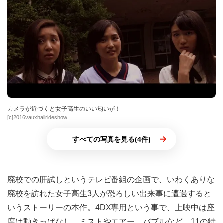
カメラが近づくと女子高生のいい匂いが！
[c]2016vauxhallrideshow
すべての写真を見る(4件)
廃校での肝試しというテレビ番組の企画で、いわくありな
廃校を訪れた女子高生3人が恐ろしい出来事に遭遇すると
いうストーリーの本作。4DX専用という事で、上映中は座
席は動きっぱなし、ミストやエアー、バブルなど、11の特