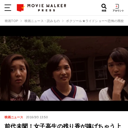
検索
アカウント
映画TOP
映画ニュース・読みもの
ボクソール★ライドショー〜恐怖の廃校脱
映画ニュース
2016/3/3 13:50
前代未聞！女子高生の残り香が嗅げちゃう上