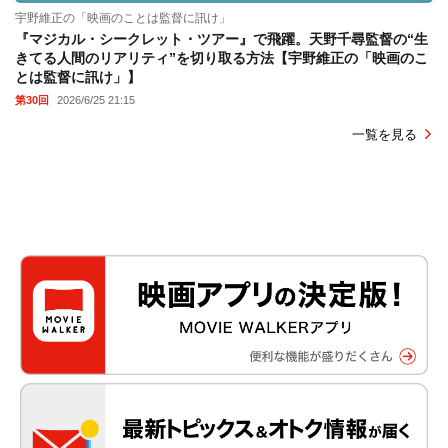
宇野維正の「映画のことは監督に訊け」
『マジカル・シークレット・ツアー』で飛躍。天野千尋監督の“生
きてる人間のリアリティ”を切り取る方法【宇野維正の「映画のこ
とは監督に訊け」】
第30回
2026/6/25 21:15
一覧を見る