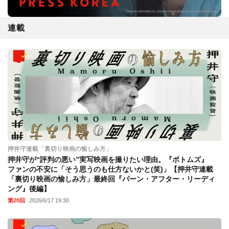
連載
押井守連載「裏切り映画の愉しみ方」
押井守が“評判の悪い”実写映画を撮りたい理由。『ボトムズ』
ファンの不安に「そう思うのも仕方ないかと(笑)」【押井守連載
「裏切り映画の愉しみ方」最終回『バーン・アフター・リーディ
ング』後編】
第20回
2026/6/17 19:30