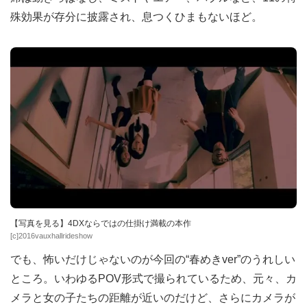
殊効果が存分に披露され、息つくひまもないほど。
【写真を見る】4DXならではの仕掛け満載の本作
[c]2016vauxhallrideshow
でも、怖いだけじゃないのが今回の“春めきver”のうれしい
ところ。いわゆるPOV形式で撮られているため、元々、カ
メラと女の子たちの距離が近いのだけど、さらにカメラが