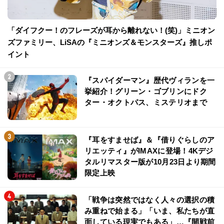
「ダイフクー！のフレーズが耳から離れない！(笑)」ミニオン
ズファミリー、LiSAの『ミニオンズ＆モンスターズ』推しポ
イント
『スパイダーマン』歴代ヴィランを一
挙紹介！グリーン・ゴブリンにドク
ター・オクトパス、ミステリオまで
『耳をすませば』＆『借りぐらしのア
リエッティ』がIMAXに登場！4Kデジ
タルリマスター版が10月23日より期間
限定上映
「戦争は突然ではなく人々の選択の積
み重ねで始まる」「いま、私たちが直
面している現実でもある」…『開戦前