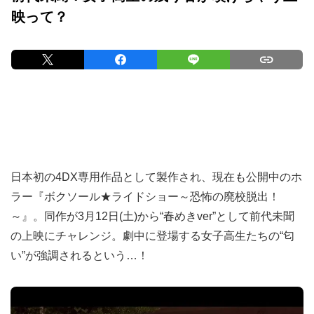
映って？
日本初の4DX専用作品として製作され、現在も公開中のホ
ラー『ボクソール★ライドショー～恐怖の廃校脱出！
～』。同作が3月12日(土)から“春めきver”として前代未聞
の上映にチャレンジ。劇中に登場する女子高生たちの“匂
い”が強調されるという…！