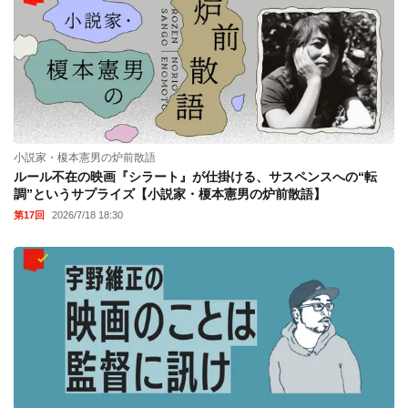
小説家・榎本憲男の炉前散語
ルール不在の映画『シラート』が仕掛ける、サスペンスへの“転
調”というサプライズ【小説家・榎本憲男の炉前散語】
第17回
2026/7/18 18:30