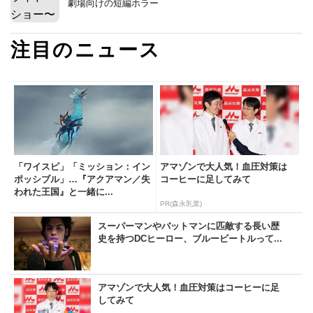
劇場向けの短編ホラー
注目のニュース
「ワイスピ」「ミッション：イン
アマゾンで大人気！血圧対策は
ポッシブル」…『アクアマン／失
コーヒーに足してみて
われた王国』と一緒に...
PR(森永乳業)
スーパーマンやバットマンに匹敵する長い歴
史を持つDCヒーロー、ブルービートルって...
アマゾンで大人気！血圧対策はコーヒーに足
してみて