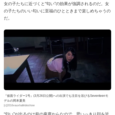
女の子たちに近づくと“匂い”の効果が強調されるのだ。女
の子たちのいい匂いに至福のひとときまで楽しめちゃうの
だ。
『仮面ライダー1号』(3月26日公開)への出演でも注目を浴びるSeventeenモ
デルの岡本夏美
[c]2016vauxhallrideshow
“匂い”が出るのは前の座席からなので、思いっきり顔を近