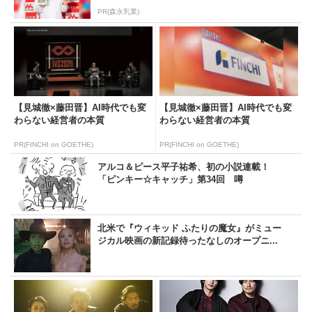
PR(森永乳業)
【見城徹×藤田晋】AI時代でも変
【見城徹×藤田晋】AI時代でも変
わらない経営者の本質
わらない経営者の本質
PR(FINCHI on GOETHE)
PR(FINCHI on GOETHE)
アルコ＆ピース平子祐希、初の小説連載！
「ピンキー☆キャッチ」第34回 噂
北米で『ウィキッド ふたりの魔女』がミュー
ジカル映画の新記録待ったなしのオープニ...