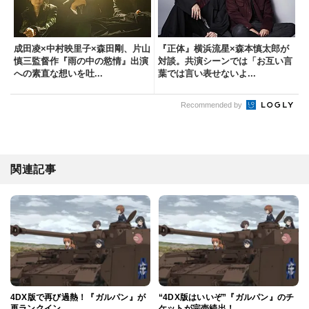
成田凌×中村映里子×森田剛、片山
『正体』横浜流星×森本慎太郎が
慎三監督作『雨の中の慾情』出演
対談。共演シーンでは「お互い言
への素直な想いを吐...
葉では言い表せないよ...
Recommended by
関連記事
4DX版で再び過熱！『ガルパン』が
“4DX版はいいぞ”『ガルパン』のチ
再ランクイン
ケットが完売続出！