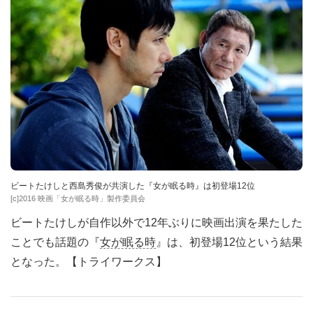
ビートたけしと西島秀俊が共演した『女が眠る時』は初登場12位
[c]2016 映画「女が眠る時」製作委員会
ビートたけしが自作以外で12年ぶりに映画出演を果たした
ことでも話題の『
女が眠る時
』は、初登場12位という結果
となった。【トライワークス】