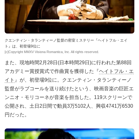
クエンティン・タランティーノ監督の密室ミステリー『ヘイトフル・エイ
ト』は、初登場9位に
[c]Copyright MMXV Visiona Romantica, Inc. All rights reserved.
また、現地時間2月28日(日本時間29日)に行われた第88回
アカデミー賞授賞式で作曲賞を獲得した『
ヘイトフル・エ
イト
』が、初登場9位に。クエンティン・タランティーノ
監督がラブコールを送り続けたという、映画音楽の巨匠エ
ンニオ・モリコーネが音楽を担当した。119スクリーンで
公開され、土日2日間で動員3万5102人、興収4741万6530
円だった。