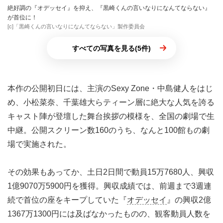
絶好調の『オデッセイ』を抑え、『黒崎くんの言いなりになんてならない』
が首位に！
[c]「黒崎くんの言いなりになんてならない」製作委員会
すべての写真を見る(5件)
本作の公開初日には、主演のSexy Zone・中島健人をはじ
め、小松菜奈、千葉雄大らティーン層に絶大な人気を誇る
キャスト陣が登壇した舞台挨拶の模様を、全国の劇場で生
中継。公開スクリーン数160のうち、なんと100館もの劇
場で実施された。
その効果もあってか、土日2日間で動員15万7680人、興収
1億9070万5900円を獲得。興収成績では、前週まで3週連
続で首位の座をキープしていた『
オデッセイ
』の興収2億
1367万1300円には及ばなかったものの、観客動員人数を