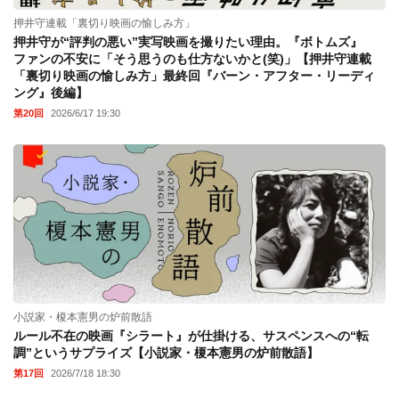
押井守連載「裏切り映画の愉しみ方」
押井守が“評判の悪い”実写映画を撮りたい理由。『ボトムズ』
ファンの不安に「そう思うのも仕方ないかと(笑)」【押井守連載
「裏切り映画の愉しみ方」最終回『バーン・アフター・リーディ
ング』後編】
第20回
2026/6/17 19:30
小説家・榎本憲男の炉前散語
ルール不在の映画『シラート』が仕掛ける、サスペンスへの“転
調”というサプライズ【小説家・榎本憲男の炉前散語】
第17回
2026/7/18 18:30