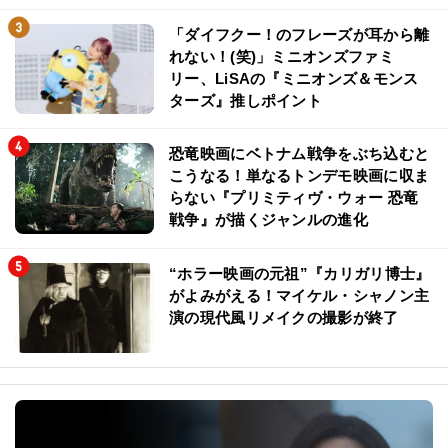
「ダイフクー！のフレーズが耳から離
れない！(笑)」ミニオンズファミ
リー、LiSAの『ミニオンズ＆モンス
ターズ』推しポイント
恐竜映画にベトナム戦争をぶち込むと
こうなる！単なるトンデモ映画に収ま
らない『プリミティヴ・ウォー 恐竜
戦争』が描くジャンルの進化
“ホラー映画の元祖”『カリガリ博士』
がよみがえる！マイケル・シャノン主
演の現代風リメイクの撮影が終了