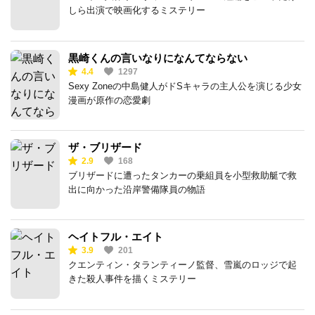
しら出演で映画化するミステリー
黒崎くんの言いなりになんてならない
4.4
1297
Sexy Zoneの中島健人がドSキャラの主人公を演じる少女
漫画が原作の恋愛劇
ザ・ブリザード
2.9
168
ブリザードに遭ったタンカーの乗組員を小型救助艇で救
出に向かった沿岸警備隊員の物語
ヘイトフル・エイト
3.9
201
クエンティン・タランティーノ監督、雪嵐のロッジで起
きた殺人事件を描くミステリー