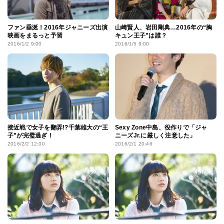
ファン垂涎！2016年ジャニーズ出演
山崎賢人、岩田剛典…2016年の“胸
映画をまるっと予習
キュン王子”は誰？
2016/1/2 9:00
2016/1/5 9:00
接近戦で女子を翻弄!?千葉雄大の“王
Sexy Zone中島、役作りで「ジャ
子”が完璧過ぎ！
ニーズJr.に厳しく注意した」
2016/2/2 12:00
2016/2/1 20:46