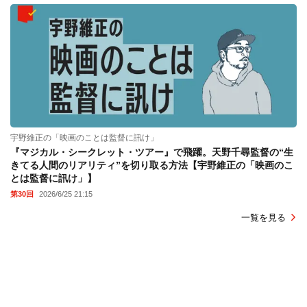
宇野維正の「映画のことは監督に訊け」
『マジカル・シークレット・ツアー』で飛躍。天野千尋監督の“生
きてる人間のリアリティ”を切り取る方法【宇野維正の「映画のこ
とは監督に訊け」】
第30回
2026/6/25 21:15
一覧を見る