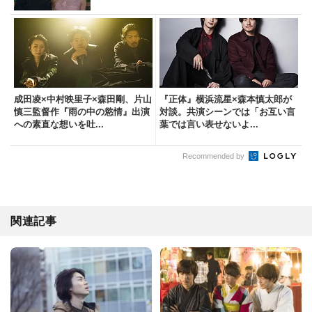
成田凌×中村映里子×森田剛、片山
『正体』横浜流星×森本慎太郎が
慎三監督作『雨の中の慾情』出演
対談。共演シーンでは「お互い言
への素直な想いを吐...
葉では言い表せないよ...
Recommended by
関連記事