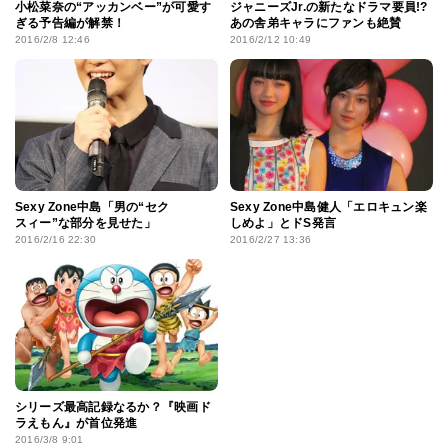
小松菜奈の“アッカンベー”が可愛す
ジャニーズJr.の新たなドラマ要員!?
ぎる予告編が解禁！
あの舎弟キャラにファンも絶賛
2016/2/8 12:46
2016/2/12 10:49
Sexy Zone中島「男の“セク
Sexy Zone中島健人「エロキュン楽
スィー”な部分を見せた」
しめよ」とドS発言
2016/2/16 22:30
2016/2/27 13:36
シリーズ最高記録なるか？『映画ド
ラえもん』が首位発進
2016/3/8 9:01