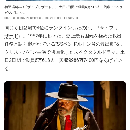
初登場4位の『ザ・ブリザード』。土日2日間で動員6万613人、興収9986万
7400円だった
[c]2016 Disney Enterprises, Inc. All Rights Reserved.
同じく初登場で4位にランクインしたのは、『
ザ・ブリ
ザード
』。1952年に起きた、史上最も困難を極めた救出
任務と語り継がれている“SSペンドルトン号の救出劇”を、
クリス・パイン主演で映画化したスペクタクルドラマ。土
日2日間で動員6万613人、興収9986万7400円をあげてい
る。