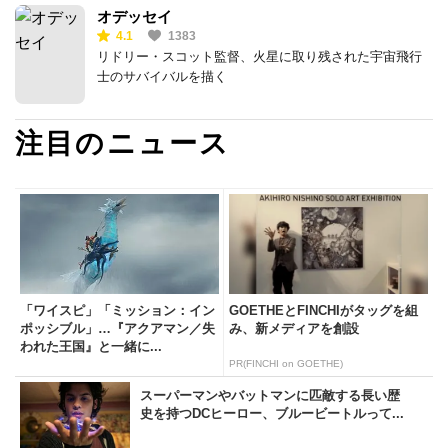
オデッセイ
4.1
1383
リドリー・スコット監督、火星に取り残された宇宙飛行
士のサバイバルを描く
注目のニュース
「ワイスピ」「ミッション：イン
GOETHEとFINCHIがタッグを組
ポッシブル」…『アクアマン／失
み、新メディアを創設
われた王国』と一緒に...
PR(FINCHI on GOETHE)
スーパーマンやバットマンに匹敵する長い歴
史を持つDCヒーロー、ブルービートルって...