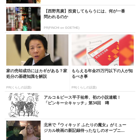
【西野亮廣】投資してもらうには、何が一番
問われるのか
PR(FINCHI on GOETHE)
家の売却成功にはカギがある？家
もらえる年金25万円以下の人が知
処分の基礎知識を解説
るべき事
PR(くらしの話題)
PR(くらしの話題)
アルコ＆ピース平子祐希、初の小説連載！
「ピンキー☆キャッチ」第34回 噂
北米で『ウィキッド ふたりの魔女』がミュー
ジカル映画の新記録待ったなしのオープニ...