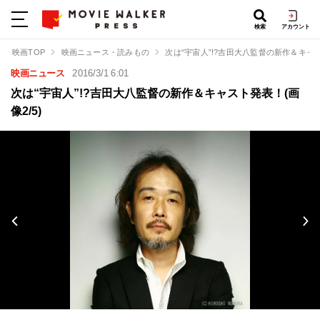
検索
アカウント
映画TOP
映画ニュース・読みもの
次は“宇宙人”!?吉田大八監督の新作＆キャ
映画ニュース
2016/3/1 6:01
次は“宇宙人”!?吉田大八監督の新作＆キャスト発表！(画
像2/5)