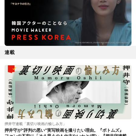
連載
押井守連載「裏切り映画の愉しみ方」
押井守が“評判の悪い”実写映画を撮りたい理由。『ボトムズ』