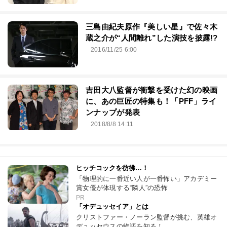
三島由紀夫原作『美しい星』で佐々木
蔵之介が“人間離れ”した演技を披露!?
2016/11/25 6:00
吉田大八監督が衝撃を受けた幻の映画
に、あの巨匠の特集も！「PFF」ライ
ンナップが発表
2018/8/8 14:11
ヒッチコックを彷彿…！
「物理的に一番近い人が一番怖い」アカデミー
賞女優が体現する“隣人”の恐怖
PR
「オデュッセイア」とは
クリストファー・ノーラン監督が挑む、英雄オ
デュッセウスの物語を知る！