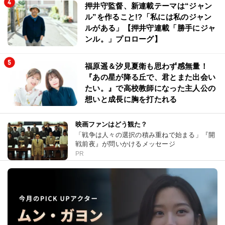
押井守監督、新連載テーマは“ジャン
ル”を作ること!?「私には私のジャン
ルがある」【押井守連載「勝手にジャ
ンル。」プロローグ】
福原遥＆汐見夏衛も思わず感無量！
『あの星が降る丘で、君とまた出会い
たい。』で高校教師になった主人公の
想いと成長に胸を打たれる
映画ファンはどう観た？
「戦争は人々の選択の積み重ねで始まる」『開
戦前夜』が問いかけるメッセージ
PR