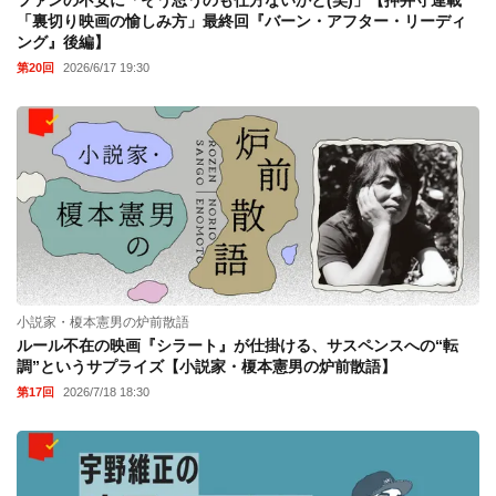
ファンの不安に「そう思うのも仕方ないかと(笑)」【押井守連載
「裏切り映画の愉しみ方」最終回『バーン・アフター・リーディ
ング』後編】
第20回
2026/6/17 19:30
小説家・榎本憲男の炉前散語
ルール不在の映画『シラート』が仕掛ける、サスペンスへの“転
調”というサプライズ【小説家・榎本憲男の炉前散語】
第17回
2026/7/18 18:30