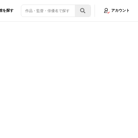
館を探す
アカウント
が語る
画像5/10