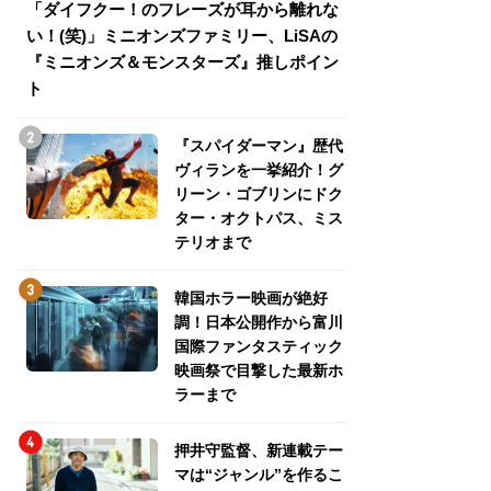
「ダイフクー！のフレーズが耳から離れな
『スパイダーマン
い！(笑)」ミニオンズファミリー、LiSAの
介！グリーン・ゴ
『ミニオンズ＆モンスターズ』推しポイン
トパス、ミステリ
ト
『スパイダーマン』歴代
ヴィランを一挙紹介！グ
リーン・ゴブリンにドク
ター・オクトパス、ミス
テリオまで
韓国ホラー映画が絶好
調！日本公開作から富川
国際ファンタスティック
映画祭で目撃した最新ホ
ラーまで
押井守監督、新連載テー
マは“ジャンル”を作るこ