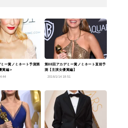
デミー賞ノミネート予測第
第88回アカデミー賞ノミネート直前予
優賞編＞
測【主演女優賞編】
4:44
2016/1/14 18:51