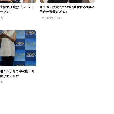
主演女優賞は『ルーム』
オスカー授賞式でSWに興奮する9歳の
ーソン！
子役が可愛すぎる！
3:55
2016/3/1 19:08
引く!?子育て中の山口も
面が明らかに
00