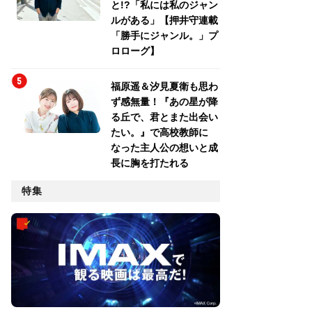
と!?「私には私のジャン
ルがある」【押井守連載
「勝手にジャンル。」プ
ロローグ】
福原遥＆汐見夏衛も思わ
ず感無量！『あの星が降
る丘で、君とまた出会い
たい。』で高校教師に
なった主人公の想いと成
長に胸を打たれる
特集