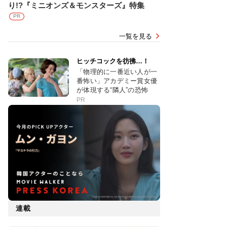
り!?『ミニオンズ＆モンスターズ』特集
PR
一覧を見る
ヒッチコックを彷彿…！
「物理的に一番近い人が一
番怖い」アカデミー賞女優
が体現する“隣人”の恐怖
PR
連載