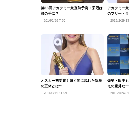
第88回アカデミー賞直前予測！栄冠は
アカデミー賞
誰の手に？
のブリー・ラ
2016/2/26 7:30
2016/2/29 1
オスカー初受賞！瞬く間に現れた新星
爆笑・田中も
の正体とは!?
えの意外な一
2016/3/19 11:59
2016/9/24 8: