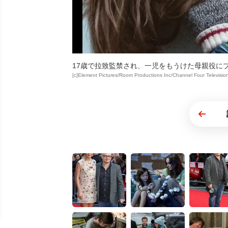
17歳で拉致監禁され、一児をもうけた母親役に
[c]Element Pictures/Room Productions Inc/Channel Four Televisio