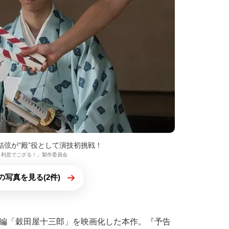
結弦が“殿”役として演技初挑戦！
「殿、利息でござる！」製作委員会
の写真を見る(2件)
編「穀田屋十三郎」を映画化した本作。『予告