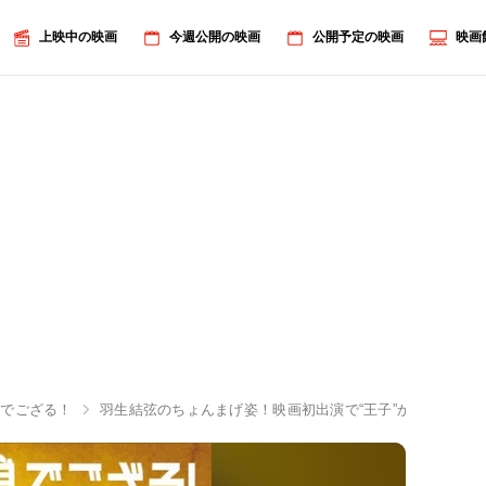
上映中の映画
今週公開の映画
公開予定の映画
映画
息でござる！
羽生結弦のちょんまげ姿！映画初出演で“王子”から“殿”に