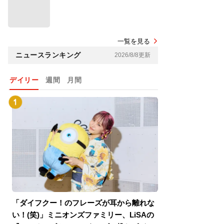
一覧を見る
ニュースランキング
2026/8/8更新
デイリー
週間
月間
「ダイフクー！のフレーズが耳から離れな
『スパイダーマン
い！(笑)」ミニオンズファミリー、LiSAの
介！グリーン・ゴ