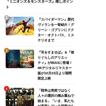
『ミニオンズ＆モンスターズ』推しポイン
トパス、ミステリ
ト
『スパイダーマン』歴代
ヴィランを一挙紹介！グ
リーン・ゴブリンにドク
ター・オクトパス、ミス
テリオまで
『耳をすませば』＆『借
りぐらしのアリエッ
ティ』がIMAXに登場！
4Kデジタルリマスター
版が10月23日より期間
限定上映
「戦争は突然ではなく
人々の選択の積み重ねで
始まる」「いま、私たち