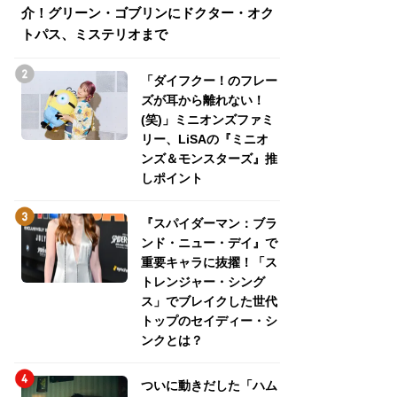
介！グリーン・ゴブリンにドクター・オク
介！グリーン・ゴ
トパス、ミステリオまで
トパス、ミステリ
「ダイフクー！のフレー
ズが耳から離れない！
(笑)」ミニオンズファミ
リー、LiSAの『ミニオ
ンズ＆モンスターズ』推
しポイント
『スパイダーマン：ブラ
ンド・ニュー・デイ』で
重要キャラに抜擢！「ス
トレンジャー・シング
ス」でブレイクした世代
トップのセイディー・シ
ンクとは？
ついに動きだした「ハム