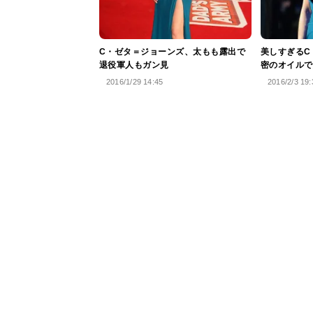
C・ゼタ＝ジョーンズ、太もも露出で
美しすぎるC
退役軍人もガン見
密のオイルで
2016/1/29 14:45
2016/2/3 19: