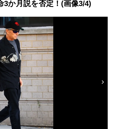
か月説を否定！(画像3/4)