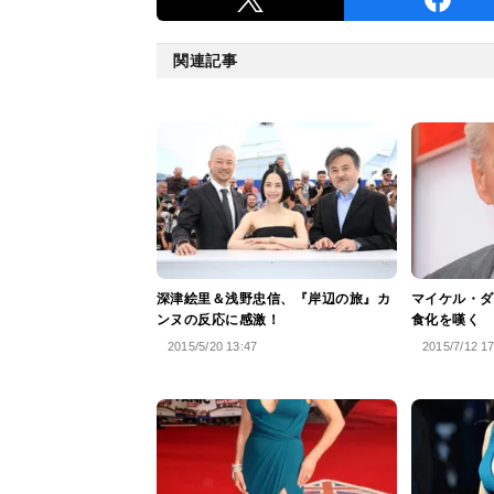
関連記事
深津絵里＆浅野忠信、『岸辺の旅』カ
マイケル・ダ
ンヌの反応に感激！
食化を嘆く
2015/5/20 13:47
2015/7/12 1