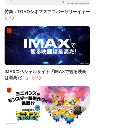
特集：TOHOシネマズアニバーサリーイヤー
PR
IMAXスペシャルサイト「IMAXで観る映画
は最高だ！」
PR