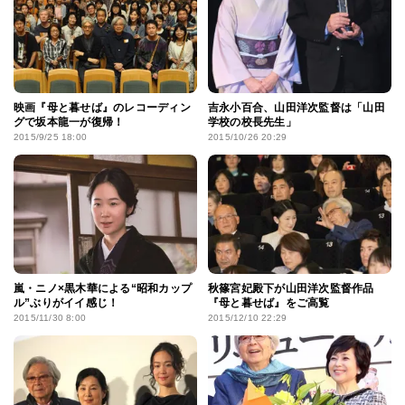
映画『母と暮せば』のレコーディン
吉永小百合、山田洋次監督は「山田
グで坂本龍一が復帰！
学校の校長先生」
2015/9/25 18:00
2015/10/26 20:29
嵐・ニノ×黒木華による“昭和カップ
秋篠宮妃殿下が山田洋次監督作品
ル”ぶりがイイ感じ！
『母と暮せば』をご高覧
2015/11/30 8:00
2015/12/10 22:29