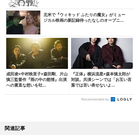
北米で『ウィキッド ふたりの魔女』がミュー
ジカル映画の新記録待ったなしのオープニ...
成田凌×中村映里子×森田剛、片山
『正体』横浜流星×森本慎太郎が
慎三監督作『雨の中の慾情』出演
対談。共演シーンでは「お互い言
への素直な想いを吐...
葉では言い表せないよ...
Recommended by
関連記事