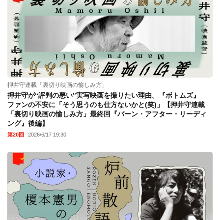
押井守連載「裏切り映画の愉しみ方」
押井守が“評判の悪い”実写映画を撮りたい理由。『ボトムズ』
ファンの不安に「そう思うのも仕方ないかと(笑)」【押井守連載
「裏切り映画の愉しみ方」最終回『バーン・アフター・リーディ
ング』後編】
第20回
2026/6/17 19:30