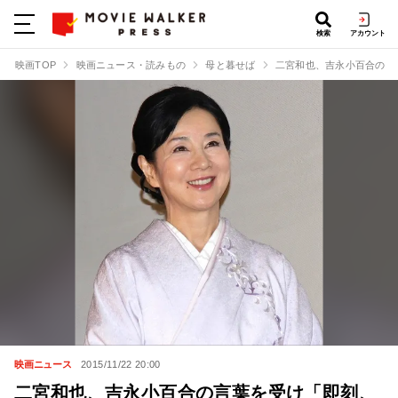
検索
アカウント
映画TOP
映画ニュース・読みもの
母と暮せば
二宮和也、吉永小百合の言
映画ニュース
2015/11/22 20:00
二宮和也、吉永小百合の言葉を受け「即刻、