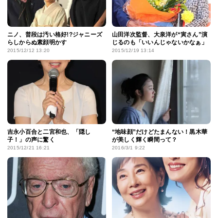
ニノ、普段は汚い格好!?ジャニーズ
山田洋次監督、大泉洋が“寅さん”演
らしからぬ素顔明かす
じるのも「いいんじゃないかなぁ」
2015/12/12 13:20
2015/12/19 13:14
吉永小百合と二宮和也、「隠し
“地味顔”だけどたまんない！黒木華
子！」の声に驚く
が美しく輝く瞬間って？
2015/12/21 16:21
2016/3/1 9:22