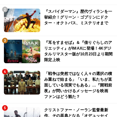
『スパイダーマン』歴代ヴィランを一
挙紹介！グリーン・ゴブリンにドク
ター・オクトパス、ミステリオまで
『耳をすませば』＆『借りぐらしのア
リエッティ』がIMAXに登場！4Kデジ
タルリマスター版が10月23日より期間
限定上映
「戦争は突然ではなく人々の選択の積
み重ねで始まる」「いま、私たちが直
面している現実でもある」…『開戦前
夜』が問いかけるメッセージを映画
ファンはどう観た？
クリストファー・ノーラン監督最新
作、その原典となる「オデュッセイ