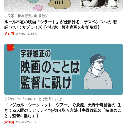
小説家・榎本憲男の炉前散語
ルール不在の映画『シラート』が仕掛ける、サスペンスへの“転
調”というサプライズ【小説家・榎本憲男の炉前散語】
第17回
2026/7/18 18:30
宇野維正の「映画のことは監督に訊け」
『マジカル・シークレット・ツアー』で飛躍。天野千尋監督の“生
きてる人間のリアリティ”を切り取る方法【宇野維正の「映画のこ
とは監督に訊け」】
第30回
2026/6/25 21:15