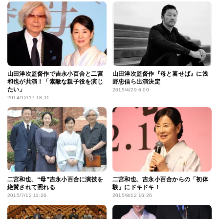
山田洋次監督作で吉永小百合と二宮
山田洋次監督作『母と暮せば』に浅
和也が共演！「素敵な親子役を演じ
野忠信ら出演決定
たい」
2015/4/29 6:00
2014/12/17 18:11
二宮和也、“母”吉永小百合に演技を
二宮和也、吉永小百合からの「初体
絶賛されて照れる
験」にドキドキ！
2015/7/12 11:26
2015/8/12 16:26