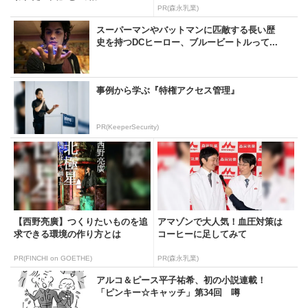
PR(森永乳業)
スーパーマンやバットマンに匹敵する長い歴
史を持つDCヒーロー、ブルービートルって...
事例から学ぶ『特権アクセス管理』
PR(KeeperSecurity)
【西野亮廣】つくりたいものを追
アマゾンで大人気！血圧対策は
求できる環境の作り方とは
コーヒーに足してみて
PR(FINCHI on GOETHE)
PR(森永乳業)
アルコ＆ピース平子祐希、初の小説連載！
「ピンキー☆キャッチ」第34回 噂