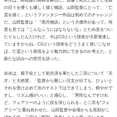
本作は、終戦後の長崎を舞台に、原爆で死んだ息子と母親
の日々を儚くも優しく描く物語。山田監督にとって、「亡
霊を描く」というファンタジー作品は初めてのチャレンジ
だ。山田監督は「『雨月物語』という大傑作があって。何
度も見ては『こんなふうにはならないな』とため息をつい
たりもしたんだけれど、今はCGという技術が大変発達し
ていますからね。CGという技術をどううまく使いこなせ
ば、亡霊という表現をより魅力的にできるのか考えた」と
新たな試みへの苦労を語った。
吉永は、親子役として初共演を果たした二宮について「天
才」と大絶賛。「監督から難しい注文が出ても、ひょいと
それを受け止めて次のテストではできてしまう。軽やかで
すし、リズム感がいい」と感心し、「男性なんですけれ
ど、フェアリーのように役を演じられる」と二宮を“フェ
アリー”と重ね合わせた。山田監督や会場からも笑顔がこ