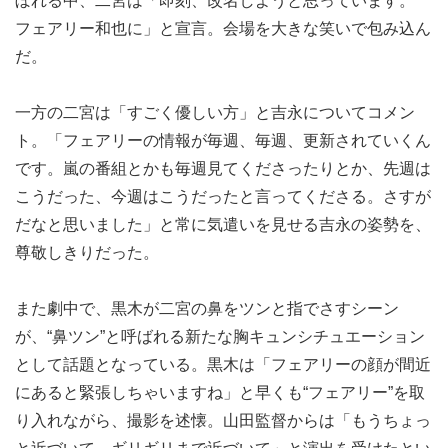
ぼれる中、二宮は「即刻、改名しようと思っています。
フェアリー和也に」と宣言。会場を大きな笑いで包み込ん
だ。
一方の二宮は「すごく優しい方」と吉永についてコメン
ト。「フェアリーの情報が毎週、毎週、更新されていくん
です。嵐の番組とかも毎週見てくださったりとか、先週は
こうだった、今週はこうだったと言ってくださる。さすが
だなと思いました」と常に気遣いを見せる吉永の姿勢を、
尊敬しきりだった。
また劇中で、黒木が二宮の鼻をツンと指でさすシーン
が、“鼻ツン”と呼ばれる新たな胸キュンシチュエーション
として話題となっている。黒木は「フェアリーの顔が間近
にあると緊張しちゃいますね」と早くも“フェアリー”を取
り入れながら、撮影を述懐。山田監督からは「もうちょっ