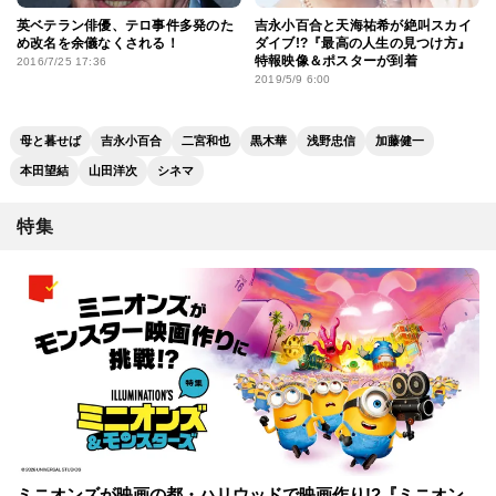
英ベテラン俳優、テロ事件多発のた
吉永小百合と天海祐希が絶叫スカイ
め改名を余儀なくされる！
ダイブ!?『最高の人生の見つけ方』
特報映像＆ポスターが到着
2016/7/25 17:36
2019/5/9 6:00
母と暮せば
吉永小百合
二宮和也
黒木華
浅野忠信
加藤健一
本田望結
山田洋次
シネマ
特集
ミニオンズが映画の都・ハリウッドで映画作り!?『ミニオン