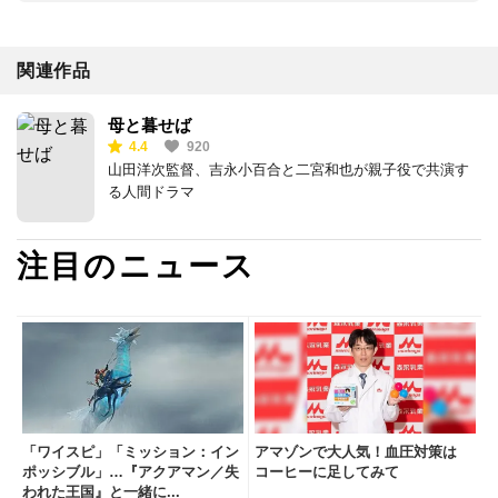
関連作品
母と暮せば
4.4
920
山田洋次監督、吉永小百合と二宮和也が親子役で共演す
る人間ドラマ
注目のニュース
「ワイスピ」「ミッション：イン
アマゾンで大人気！血圧対策は
ポッシブル」…『アクアマン／失
コーヒーに足してみて
われた王国』と一緒に...