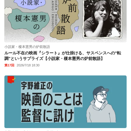
小説家・榎本憲男の炉前散語
ルール不在の映画『シラート』が仕掛ける、サスペンスへの“転
調”というサプライズ【小説家・榎本憲男の炉前散語】
第17回
2026/7/18 18:30