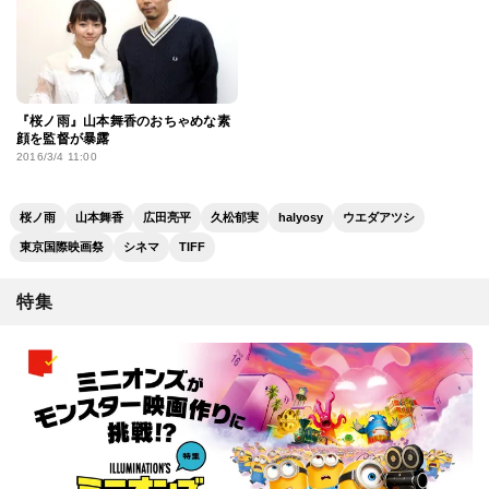
『桜ノ雨』山本舞香のおちゃめな素
顔を監督が暴露
2016/3/4 11:00
桜ノ雨
山本舞香
広田亮平
久松郁実
halyosy
ウエダアツシ
東京国際映画祭
シネマ
TIFF
特集