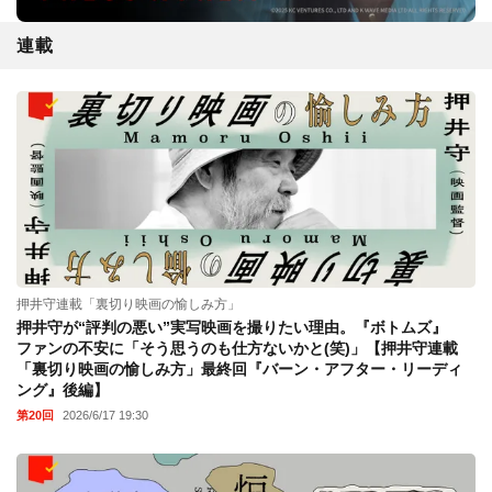
連載
押井守連載「裏切り映画の愉しみ方」
押井守が“評判の悪い”実写映画を撮りたい理由。『ボトムズ』
ファンの不安に「そう思うのも仕方ないかと(笑)」【押井守連載
「裏切り映画の愉しみ方」最終回『バーン・アフター・リーディ
ング』後編】
第20回
2026/6/17 19:30