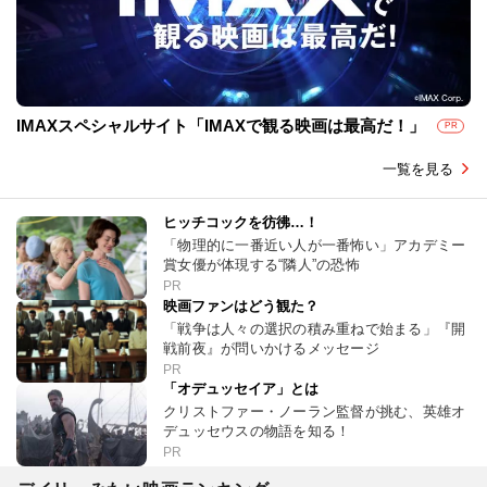
IMAXスペシャルサイト「IMAXで観る映画は最高だ！」
PR
一覧を見る
ヒッチコックを彷彿…！
「物理的に一番近い人が一番怖い」アカデミー
賞女優が体現する“隣人”の恐怖
PR
映画ファンはどう観た？
「戦争は人々の選択の積み重ねで始まる」『開
戦前夜』が問いかけるメッセージ
PR
「オデュッセイア」とは
クリストファー・ノーラン監督が挑む、英雄オ
デュッセウスの物語を知る！
PR