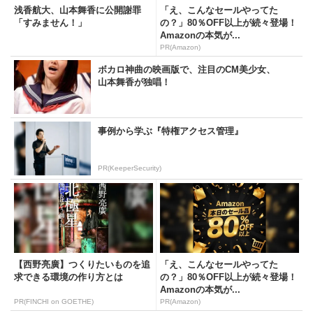
浅香航大、山本舞香に公開謝罪
「え、こんなセールやってた
「すみません！」
の？」80％OFF以上が続々登場！
Amazonの本気が...
PR(Amazon)
ボカロ神曲の映画版で、注目のCM美少女、
山本舞香が独唱！
事例から学ぶ『特権アクセス管理』
PR(KeeperSecurity)
【西野亮廣】つくりたいものを追
「え、こんなセールやってた
求できる環境の作り方とは
の？」80％OFF以上が続々登場！
Amazonの本気が...
PR(FINCHI on GOETHE)
PR(Amazon)