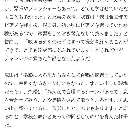
本作で映画初主演を果たした山本は「うれしかったんです
が、緊張やプレッシャーもあって。とても学ばせていただ
くことも多かった」と充実の表情。浅香は「僕は合唱部で
ピアノを弾く役。僕自身、幼い頃にピアノを習っていた経
験があるので、練習をして吹き替えなしで挑みました」と
告白し、「吹き替えを使わずにすべて撮影を終えることが
できて、とても達成感にあふれています」とそれぞれが
チャレンジに満ちた作品となったようだ。
広田は「撮影に入る前からみんなで合唱の練習をしていた
ので、仲良くなるきっかけにもなった。すごい楽しい現場
だった」、久松は「みんなで合唱するシーンがあって。息
を合わせて歌うことや感情を込めて歌うところがすごく思
い出に残っているし、苦労したところでもあります」と語
るなど、学校が舞台とあって仲間としての絆を育んだ様子
だ。