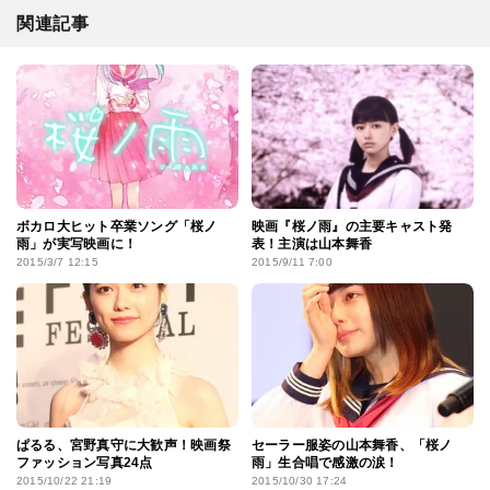
関連記事
ボカロ大ヒット卒業ソング「桜ノ
映画『桜ノ雨』の主要キャスト発
雨」が実写映画に！
表！主演は山本舞香
2015/3/7 12:15
2015/9/11 7:00
ぱるる、宮野真守に大歓声！映画祭
セーラー服姿の山本舞香、「桜ノ
ファッション写真24点
雨」生合唱で感激の涙！
2015/10/22 21:19
2015/10/30 17:24