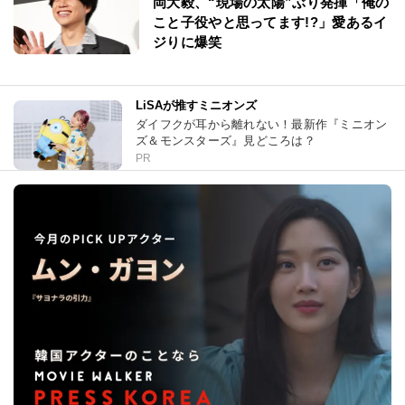
岡大毅、“現場の太陽”ぶり発揮「俺の
こと子役やと思ってます!?」愛あるイ
ジりに爆笑
LiSAが推すミニオンズ
ダイフクが耳から離れない！最新作『ミニオン
ズ＆モンスターズ』見どころは？
PR