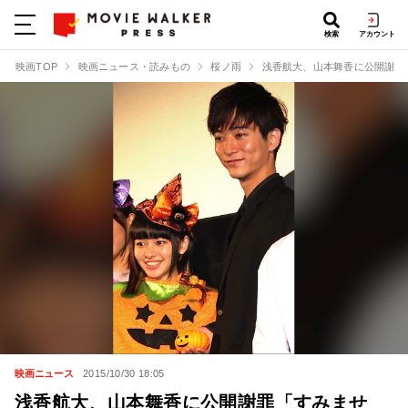
検索
アカウント
映画TOP
映画ニュース・読みもの
桜ノ雨
浅香航大、山本舞香に公開謝罪
映画ニュース
2015/10/30 18:05
浅香航大、山本舞香に公開謝罪「すみませ