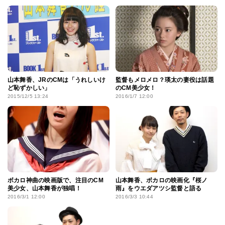
山本舞香、JRのCMは「うれしいけ
監督もメロメロ？瑛太の妻役は話題
ど恥ずかしい」
のCM美少女！
2015/12/5 13:24
2016/1/7 12:00
ボカロ神曲の映画版で、注目のCM
山本舞香、ボカロの映画化『桜ノ
美少女、山本舞香が独唱！
雨』をウエダアツシ監督と語る
2016/3/1 12:00
2016/3/3 10:44