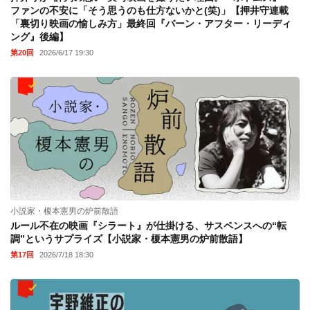
ファンの不安に「そう思うのも仕方ないかと(笑)」【押井守連載
「裏切り映画の愉しみ方」最終回『バーン・アフター・リーディ
ング』後編】
第20回
2026/6/17 19:30
小説家・榎本憲男の炉前散語
ルール不在の映画『シラート』が仕掛ける、サスペンスへの“転
調”というサプライズ【小説家・榎本憲男の炉前散語】
第17回
2026/7/18 18:30