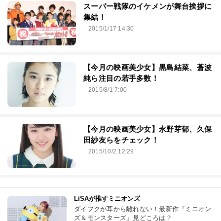
スーパー戦隊のイケメンが舞台挨拶に
集結！
2015/1/17 14:30
【今月の映画美少女】黒島結菜、蒼波
純ら注目の若手多数！
2015/8/1 7:00
【今月の映画美少女】永野芽郁、久保
田紗友らをチェック！
2015/10/2 12:29
LiSAが推すミニオンズ
ダイフクが耳から離れない！最新作『ミニオン
ズ＆モンスターズ』見どころは？