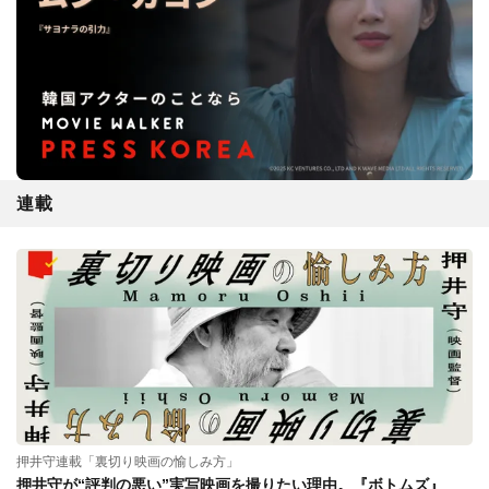
連載
押井守連載「裏切り映画の愉しみ方」
押井守が“評判の悪い”実写映画を撮りたい理由。『ボトムズ』