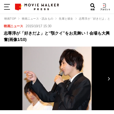
検索
アカウント
映画TOP
映画ニュース・読みもの
先輩と彼女
志尊淳が「好きだよ」と“
映画ニュース
2015/10/17 15:30
志尊淳が「好きだよ」と“顎クイ”をお見舞い！会場も大興
奮(画像1/10)