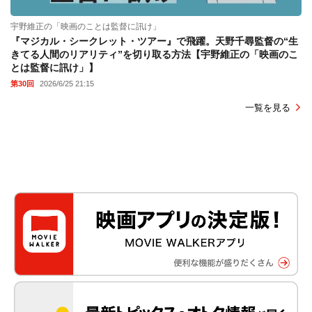
宇野維正の「映画のことは監督に訊け」
『マジカル・シークレット・ツアー』で飛躍。天野千尋監督の“生
きてる人間のリアリティ”を切り取る方法【宇野維正の「映画のこ
とは監督に訊け」】
第30回
2026/6/25 21:15
一覧を見る