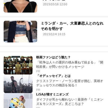
2015/10/18 12:00
ミランダ・カー、大富豪恋人とのなれ
そめを明かす
2015/12/4 16:15
映画ファンはどう観た？
「戦争は人々の選択の積み重ねで始まる」『開
戦前夜』が問いかけるメッセージ
PR
「オデュッセイア」とは
クリストファー・ノーラン監督が挑む、英雄オ
デュッセウスの物語を知る！
PR
LiSAが推すミニオンズ
ダイフクが耳から離れない！最新作『ミニオン
ズ＆モンスターズ』見どころは？