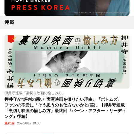
連載
押井守連載「裏切り映画の愉しみ方」
押井守が“評判の悪い”実写映画を撮りたい理由。『ボトムズ』
ファンの不安に「そう思うのも仕方ないかと(笑)」【押井守連載
「裏切り映画の愉しみ方」最終回『バーン・アフター・リーディ
ング』後編】
第20回
2026/6/17 19:30