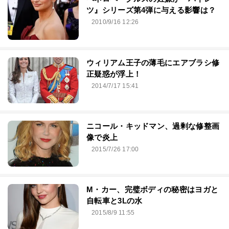
ツ』シリーズ第4弾に与える影響は？
2010/9/16 12:26
ウィリアム王子の薄毛にエアブラシ修
正疑惑が浮上！
2014/7/17 15:41
ニコール・キッドマン、過剰な修整画
像で炎上
2015/7/26 17:00
M・カー、完璧ボディの秘密はヨガと
自転車と3Lの水
2015/8/9 11:55