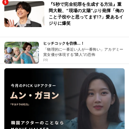
『5秒で完全犯罪を生成する方法』重
岡大毅、“現場の太陽”ぶり発揮「俺の
こと子役やと思ってます!?」愛あるイ
ジりに爆笑
ヒッチコックを彷彿…！
「物理的に一番近い人が一番怖い」アカデミー
賞女優が体現する“隣人”の恐怖
PR