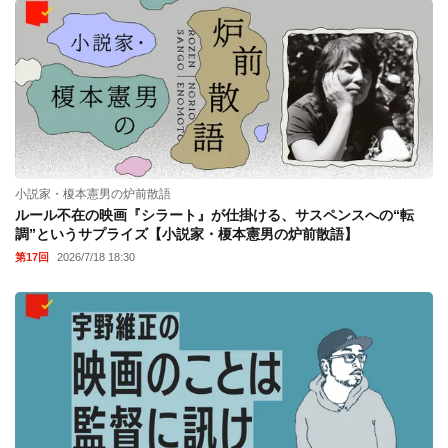
小説家・榎本憲男の炉前散語
ルール不在の映画『シラート』が仕掛ける、サスペンスへの“転
調”というサプライズ【小説家・榎本憲男の炉前散語】
第17回
2026/7/18 18:30