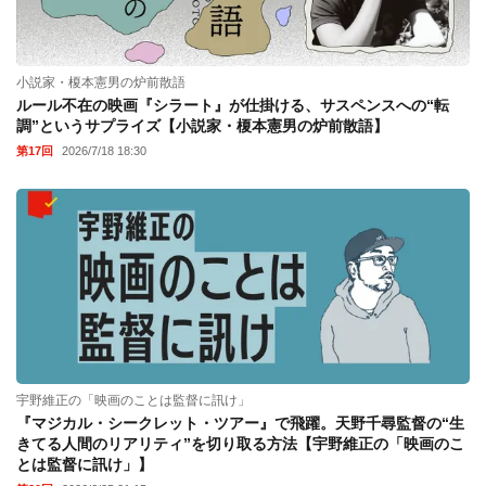
小説家・榎本憲男の炉前散語
ルール不在の映画『シラート』が仕掛ける、サスペンスへの“転
調”というサプライズ【小説家・榎本憲男の炉前散語】
第17回
2026/7/18 18:30
宇野維正の「映画のことは監督に訊け」
『マジカル・シークレット・ツアー』で飛躍。天野千尋監督の“生
きてる人間のリアリティ”を切り取る方法【宇野維正の「映画のこ
とは監督に訊け」】