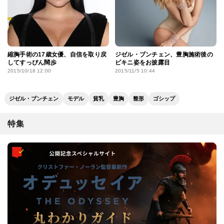
縮胸手術の17歳女優、自信を取り戻
ジゼル・ブンチェン、豊胸施術後の
してすっぴん闊歩
ビキニ姿をお披露目
2015/10/18 12:00
2015/11/5 10:44
ジゼル・ブンチェン
モデル
貧乳
豊胸
整形
ゴシップ
特集