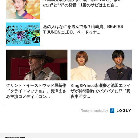
の力”と“N”の発音「1番のサビはまだ自...
あの人はなにを選んでる？山崎貴、BE:FIRS
T JUNONにLEO、ペ・ドゥナ...
クリント・イーストウッド最新作
King&Prince永瀬廉と池田エライ
『クライ・マッチョ』、長澤まさ
ザが仲間割れでバチバチに!?『真
み主演コメディ『コン...
夜中乙女...
Recommended by