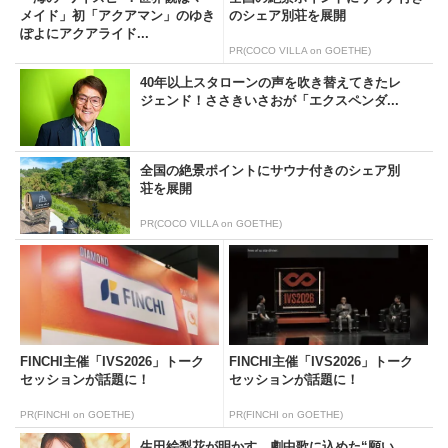
メイド」初「アクアマン」のゆき
のシェア別荘を展開
ぽよにアクアライド...
PR(COCO VILLA on GOETHE)
40年以上スタローンの声を吹き替えてきたレ
ジェンド！ささきいさおが「エクスペンダ...
全国の絶景ポイントにサウナ付きのシェア別
荘を展開
PR(COCO VILLA on GOETHE)
FINCHI主催「IVS2026」トーク
FINCHI主催「IVS2026」トーク
セッションが話題に！
セッションが話題に！
PR(FINCHI on GOETHE)
PR(FINCHI on GOETHE)
生田絵梨花が明かす、劇中歌に込めた“願い