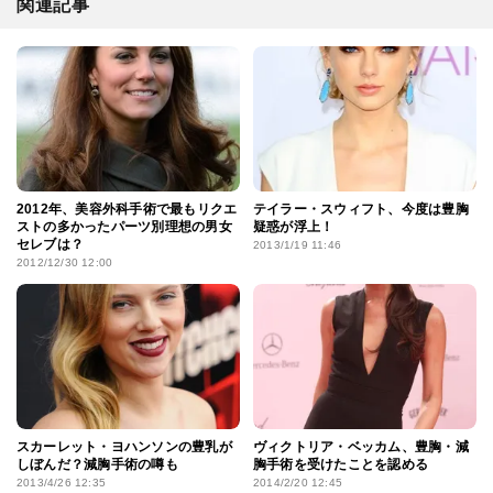
関連記事
2012年、美容外科手術で最もリクエ
テイラー・スウィフト、今度は豊胸
ストの多かったパーツ別理想の男女
疑惑が浮上！
セレブは？
2013/1/19 11:46
2012/12/30 12:00
スカーレット・ヨハンソンの豊乳が
ヴィクトリア・ベッカム、豊胸・減
しぼんだ？減胸手術の噂も
胸手術を受けたことを認める
2013/4/26 12:35
2014/2/20 12:45