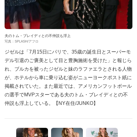
夫のトム・ブレイディとの不仲説も浮上
写真：SPLASH/アフロ
ジゼルは「7月15日にパリで、35歳の誕生日とスーパーモ
デル引退のご褒美として目と豊胸施術を受けた」と報じら
れ、ブルカを被ったジゼルと妹のラファエラとされる人物
が、ホテルから車に乗り込む姿がニューヨークポスト紙に
掲載されていた。また最近では、アメリカンフットボール
の選手でMVPスターである夫のトム・ブレイディとの不
仲説も浮上している。【NY在住/JUNKO】