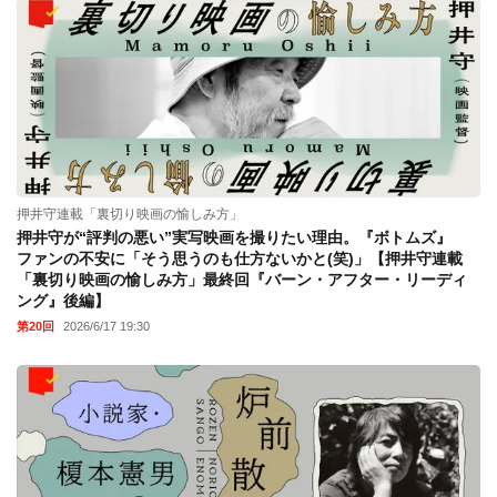
押井守連載「裏切り映画の愉しみ方」
押井守が“評判の悪い”実写映画を撮りたい理由。『ボトムズ』
ファンの不安に「そう思うのも仕方ないかと(笑)」【押井守連載
「裏切り映画の愉しみ方」最終回『バーン・アフター・リーディ
ング』後編】
第20回
2026/6/17 19:30