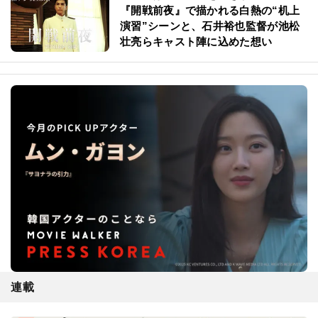
『開戦前夜』で描かれる白熱の“机上
演習”シーンと、石井裕也監督が池松
壮亮らキャスト陣に込めた想い
連載