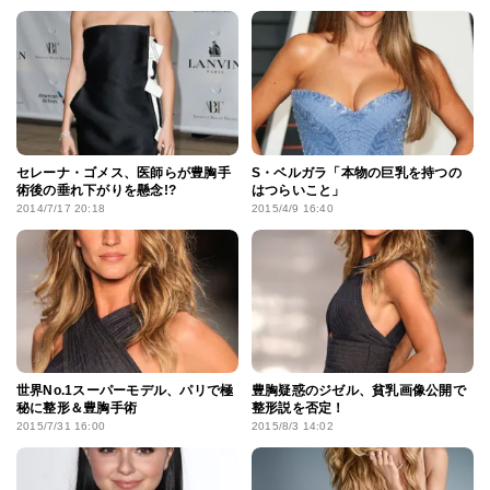
セレーナ・ゴメス、医師らが豊胸手
S・ベルガラ「本物の巨乳を持つの
術後の垂れ下がりを懸念!?
はつらいこと」
2014/7/17 20:18
2015/4/9 16:40
世界No.1スーパーモデル、パリで極
豊胸疑惑のジゼル、貧乳画像公開で
秘に整形＆豊胸手術
整形説を否定！
2015/7/31 16:00
2015/8/3 14:02