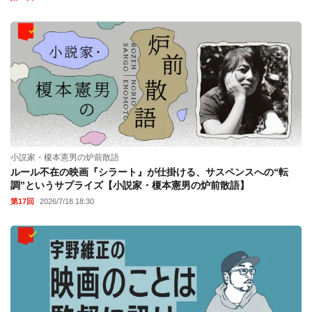
小説家・榎本憲男の炉前散語
ルール不在の映画『シラート』が仕掛ける、サスペンスへの“転
調”というサプライズ【小説家・榎本憲男の炉前散語】
第17回
2026/7/18 18:30