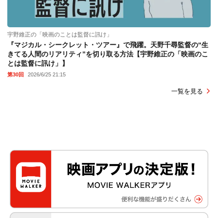
宇野維正の「映画のことは監督に訊け」
『マジカル・シークレット・ツアー』で飛躍。天野千尋監督の“生
きてる人間のリアリティ”を切り取る方法【宇野維正の「映画のこ
とは監督に訊け」】
第30回
2026/6/25 21:15
一覧を見る