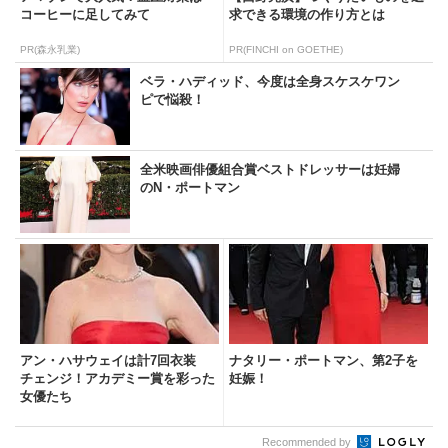
コーヒーに足してみて
求できる環境の作り方とは
PR(森永乳業)
PR(FINCHI on GOETHE)
ベラ・ハディッド、今度は全身スケスケワン
ピで悩殺！
全米映画俳優組合賞ベストドレッサーは妊婦
のN・ポートマン
アン・ハサウェイは計7回衣装
ナタリー・ポートマン、第2子を
チェンジ！アカデミー賞を彩った
妊娠！
女優たち
Recommended by