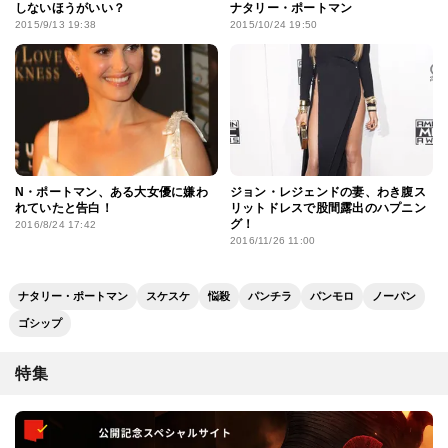
しないほうがいい？
ナタリー・ポートマン
2015/9/13 19:38
2015/10/24 19:50
N・ポートマン、ある大女優に嫌わ
ジョン・レジェンドの妻、わき腹ス
れていたと告白！
リットドレスで股間露出のハプニン
グ！
2016/8/24 17:42
2016/11/26 11:00
ナタリー・ポートマン
スケスケ
悩殺
パンチラ
パンモロ
ノーパン
ゴシップ
特集