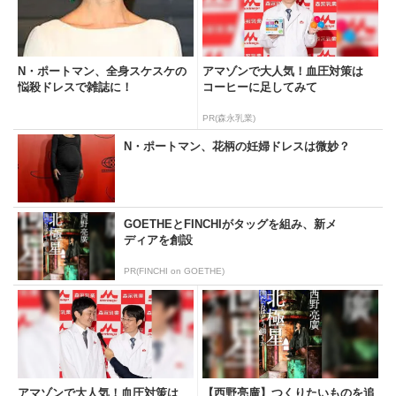
N・ポートマン、全身スケスケの
アマゾンで大人気！血圧対策は
悩殺ドレスで雑誌に！
コーヒーに足してみて
PR(森永乳業)
N・ポートマン、花柄の妊婦ドレスは微妙？
GOETHEとFINCHIがタッグを組み、新メ
ディアを創設
PR(FINCHI on GOETHE)
アマゾンで大人気！血圧対策は
【西野亮廣】つくりたいものを追