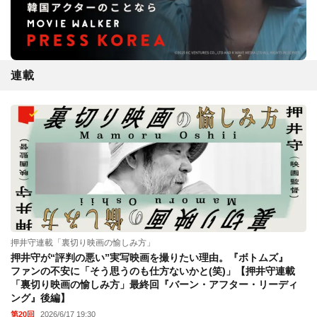
連載
押井守連載「裏切り映画の愉しみ方」
押井守が“評判の悪い”実写映画を撮りたい理由。『ボトムズ』
ファンの不安に「そう思うのも仕方ないかと(笑)」【押井守連載
「裏切り映画の愉しみ方」最終回『バーン・アフター・リーディ
ング』後編】
第20回
2026/6/17 19:30