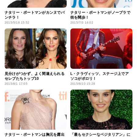
ナタリー・ポートマンがカンヌでパ
ナタリー・ポートマンがノーブラで
ンチラ！
街を闊歩！
2015/5/18 15:52
2015/7/3 14:02
見分けがつかず、よく間違えられる
L・クラヴィッツ、ステージ上でア
セレブたちトップ10
ソコがポロリ！
2015/8/1 17:05
2015/8/10 15:28
ナタリー・ポートマンは胸元を露出
「最もセクシーなベジタリアン」に