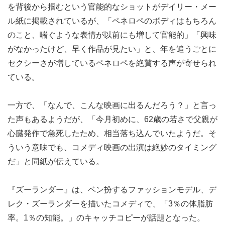
を背後から掴むという官能的なショットがデイリー・メー
ル紙に掲載されているが、「ペネロペのボディはもちろん
のこと、喘ぐような表情が以前にも増して官能的」「興味
がなかったけど、早く作品が見たい」と、年を追うごとに
セクシーさが増しているペネロペを絶賛する声が寄せられ
ている。
一方で、「なんで、こんな映画に出るんだろう？」と言っ
た声もあるようだが、「今月初めに、62歳の若さで父親が
心臓発作で急死したため、相当落ち込んでいたようだ。そ
ういう意味でも、コメディ映画の出演は絶妙のタイミング
だ」と同紙が伝えている。
『ズーランダー』は、ベン扮するファッションモデル、デ
レク・ズーランダーを描いたコメディで、「3％の体脂肪
率。1％の知能。」のキャッチコピーが話題となった。