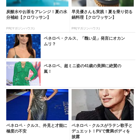
炭酸水やお茶をアレンジ！夏の水
早見優さんも実践！夏を乗り切る
分補給【クロワッサン】
鍋料理【クロワッサン】
PR(マガジンハウス)
PR(マガジンハウス)
ペネロペ・クルス、「醜い足」発言にオカン
ムリ？
ペネロペ、超ミニ姿の41歳の美脚に絶賛の
嵐！
ペネロペ・クルス、外見と才能に
ペネロペ・クルスがラテン歌手と
極度の不安
デュエット！PVで豊満ボディを
披露