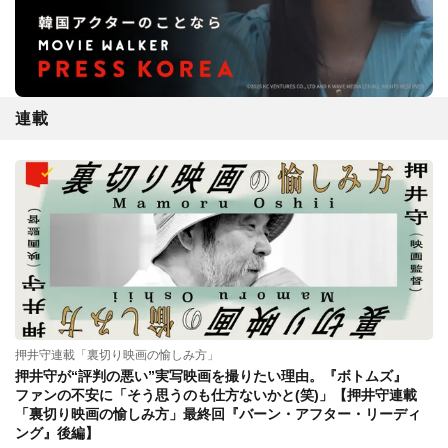
連載
押井守連載「裏切り映画の愉しみ方」
押井守が“評判の悪い”実写映画を撮りたい理由。『ボトムズ』
ファンの不安に「そう思うのも仕方ないかと(笑)」【押井守連載
「裏切り映画の愉しみ方」最終回『バーン・アフター・リーディ
ング』後編】