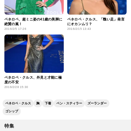
ペネロペ、超ミニ姿の41歳の美脚に
ペネロペ・クルス、「醜い足」発言
絶賛の嵐！
にオカンムリ？
2016/2/5 17:26
2016/2/15 13:43
ペネロペ・クルス、外見と才能に極
度の不安
2016/2/28 15:30
ペネロペ・クルス
胸
下着
ベン・スティラー
ズーランダー
ゴシップ
特集