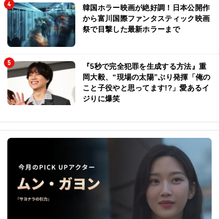
韓国ホラー映画が絶好調！日本公開作
から富川国際ファンタスティック映画
祭で目撃した最新ホラーまで
『5秒で完全犯罪を生成する方法』重
岡大毅、“現場の太陽”ぶり発揮「俺の
こと子役やと思ってます!?」愛あるイ
ジりに爆笑