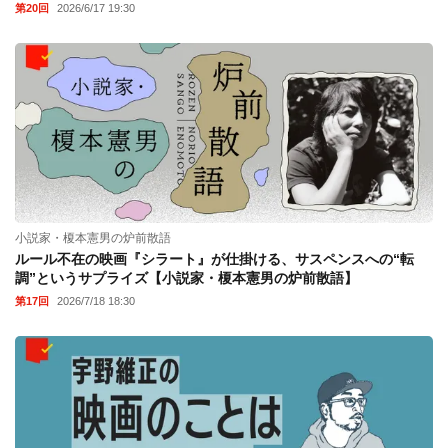
第20回
2026/6/17 19:30
小説家・榎本憲男の炉前散語
ルール不在の映画『シラート』が仕掛ける、サスペンスへの“転
調”というサプライズ【小説家・榎本憲男の炉前散語】
第17回
2026/7/18 18:30