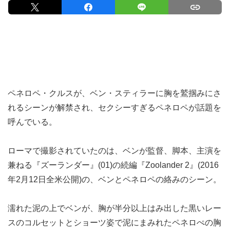
ペネロペ・クルスが、ベン・スティラーに胸を鷲掴みにさ
れるシーンが解禁され、セクシーすぎるペネロペが話題を
呼んでいる。
ローマで撮影されていたのは、ベンが監督、脚本、主演を
兼ねる『ズーランダー』(01)の続編『Zoolander 2』(2016
年2月12日全米公開)の、ベンとペネロペの絡みのシーン。
濡れた泥の上でベンが、胸が半分以上はみ出した黒いレー
スのコルセットとショーツ姿で泥にまみれたペネロぺの胸