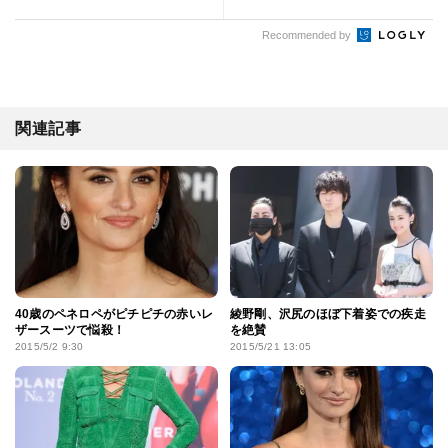
Recommended by
関連記事
40歳のペネロペがピチピチの赤いレ
綾野剛、沢尻のほぼ下着姿での疾走
ザースーツで悩殺！
を絶賛
2015/5/2 9:30
2015/5/21 13:05