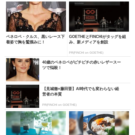
ペネロペ・クルス、黒いレース下
GOETHEとFINCHIがタッグを組
着姿で胸を鷲掴みに！
み、新メディアを創設
PR(FINCHI on GOETHE)
40歳のペネロペがピチピチの赤いレザースー
ツで悩殺！
【見城徹×藤田晋】AI時代でも変わらない経
営者の本質
PR(FINCHI on GOETHE)