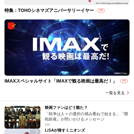
特集：TOHOシネマズアニバーサリーイヤー
PR
IMAXスペシャルサイト「IMAXで観る映画は最高だ！」
PR
一覧を見る
映画ファンはどう観た？
「戦争は人々の選択の積み重ねで始まる」『開
戦前夜』が問いかけるメッセージ
PR
LiSAが推すミニオンズ