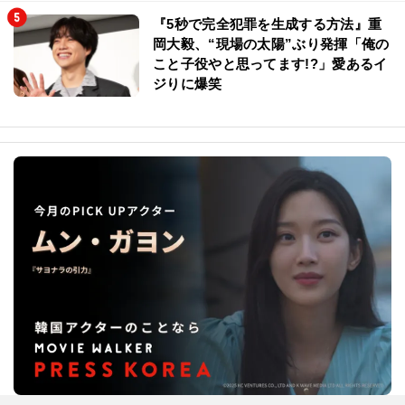
『5秒で完全犯罪を生成する方法』重
岡大毅、“現場の太陽”ぶり発揮「俺の
こと子役やと思ってます!?」愛あるイ
ジりに爆笑