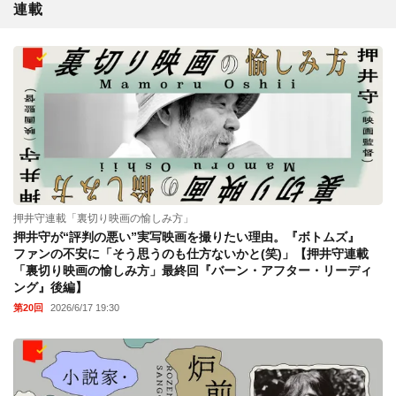
連載
押井守連載「裏切り映画の愉しみ方」
押井守が“評判の悪い”実写映画を撮りたい理由。『ボトムズ』
ファンの不安に「そう思うのも仕方ないかと(笑)」【押井守連載
「裏切り映画の愉しみ方」最終回『バーン・アフター・リーディ
ング』後編】
第20回
2026/6/17 19:30