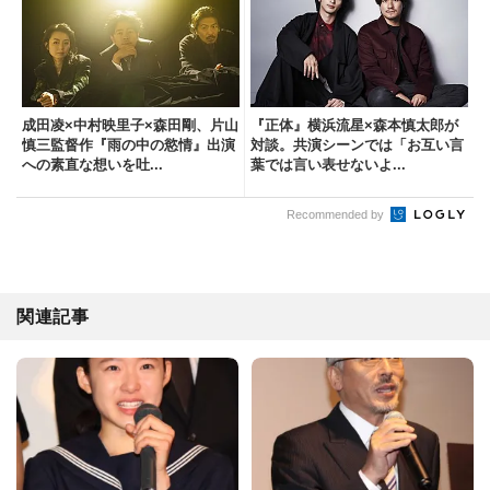
成田凌×中村映里子×森田剛、片山
『正体』横浜流星×森本慎太郎が
慎三監督作『雨の中の慾情』出演
対談。共演シーンでは「お互い言
への素直な想いを吐...
葉では言い表せないよ...
Recommended by
関連記事