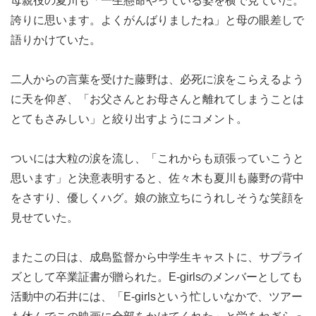
母親役の夏川も「一生懸命やっている姿を横で見ていた。
誇りに思います。よくがんばりましたね」と母の眼差しで
語りかけていた。
二人からの言葉を受けた藤野は、必死に涙をこらえるよう
に天を仰ぎ、「お父さんとお母さんと離れてしまうことは
とてもさみしい」と絞り出すようにコメント。
ついには大粒の涙を流し、「これからも頑張っていこうと
思います」と決意表明すると、佐々木も夏川も藤野の背中
をさすり、優しくハグ。娘の旅立ちにうれしそうな笑顔を
見せていた。
またこの日は、成島監督から中学生キャストに、サプライ
ズとして卒業証書が贈られた。E-girlsのメンバーとしても
活動中の石井には、「E-girlsという忙しいなかで、ツアー