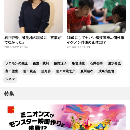
石井杏奈、被災地の現状に「言葉が
16歳にしてヤバい演技連発…個性派
でなかった」
イケメン俳優の正体は!?
2016/1/22 13:34
2016/2/17 11:13
ソロモンの偽証
後篇・裁判
藤野涼子
板垣瑞生
石井杏奈
清水尋也
富田望生
前田航基
望月歩
佐々木蔵之介
夏川結衣
成島出監督
シネマ
特集