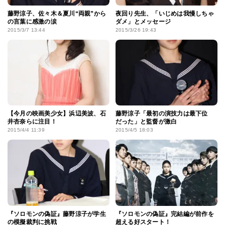
藤野涼子、佐々木＆夏川“両親”から
夜回り先生、「いじめは我慢しちゃ
の言葉に感激の涙
ダメ」とメッセージ
2015/3/7 13:44
2015/3/26 19:43
【今月の映画美少女】浜辺美波、石
藤野涼子「最初の演技力は最下位
井杏奈らに注目！
だった」と監督が激白
2015/4/4 11:39
2015/4/5 18:03
『ソロモンの偽証』藤野涼子が学生
『ソロモンの偽証』完結編が前作を
の模擬裁判に挑戦
超える好スタート！