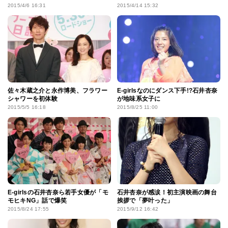
2015/4/6 16:31
2015/4/14 15:32
佐々木蔵之介と永作博美、フラワー
E-girlsなのにダンス下手!?石井杏奈
シャワーを初体験
が地味系女子に
2015/5/5 16:18
2015/8/25 11:00
E-girlsの石井杏奈ら若手女優が「モ
石井杏奈が感涙！初主演映画の舞台
モヒキNG」話で爆笑
挨拶で「夢叶った」
2015/8/24 17:55
2015/9/12 16:42