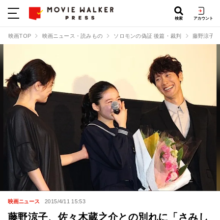
検索
アカウント
映画TOP
映画ニュース・読みもの
ソロモンの偽証 後篇・裁判
藤野涼子、
映画ニュース
2015/4/11 15:53
藤野涼子、佐々木蔵之介との別れに「さみし