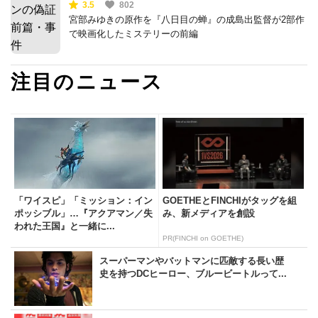
3.5
802
宮部みゆきの原作を『八日目の蝉』の成島出監督が2部作
で映画化したミステリーの前編
注目のニュース
「ワイスピ」「ミッション：イン
GOETHEとFINCHIがタッグを組
ポッシブル」…『アクアマン／失
み、新メディアを創設
われた王国』と一緒に...
PR(FINCHI on GOETHE)
スーパーマンやバットマンに匹敵する長い歴
史を持つDCヒーロー、ブルービートルって...