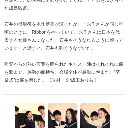
も休んでこの映画に全部をかけてくれた」と労をねぎらっ
た成島監督。
石井の母親役を永作博美が演じたが、「永作さんが同じ年
頃のときに、Ribbonをやっていて。永作さんは日本を代
表する女優さんになった。石井もそうなれるように願って
います」と話すと、石井も強くうなずいた。
監督からの熱い言葉を贈られたキャスト陣はそれぞれに瞳
を潤ませ、感激の面持ち。会場全体が感動に包まれ、“卒
業式”は幕を閉じた。【取材・文/成田おり枝】