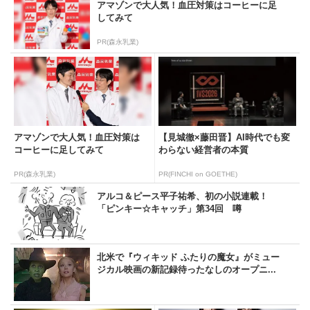
アマゾンで大人気！血圧対策はコーヒーに足
してみて
PR(森永乳業)
アマゾンで大人気！血圧対策は
【見城徹×藤田晋】AI時代でも変
コーヒーに足してみて
わらない経営者の本質
PR(森永乳業)
PR(FINCHI on GOETHE)
アルコ＆ピース平子祐希、初の小説連載！
「ピンキー☆キャッチ」第34回 噂
北米で『ウィキッド ふたりの魔女』がミュー
ジカル映画の新記録待ったなしのオープニ...