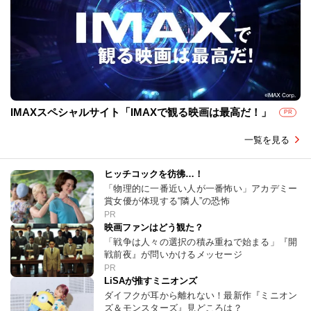
IMAXスペシャルサイト「IMAXで観る映画は最高だ！」
PR
一覧を見る
ヒッチコックを彷彿…！
「物理的に一番近い人が一番怖い」アカデミー
賞女優が体現する“隣人”の恐怖
PR
映画ファンはどう観た？
「戦争は人々の選択の積み重ねで始まる」『開
戦前夜』が問いかけるメッセージ
PR
LiSAが推すミニオンズ
ダイフクが耳から離れない！最新作『ミニオン
ズ＆モンスターズ』見どころは？