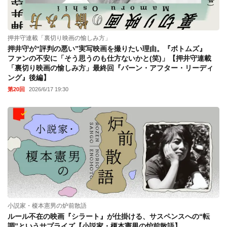
押井守連載「裏切り映画の愉しみ方」
押井守が“評判の悪い”実写映画を撮りたい理由。『ボトムズ』
ファンの不安に「そう思うのも仕方ないかと(笑)」【押井守連載
「裏切り映画の愉しみ方」最終回『バーン・アフター・リーディ
ング』後編】
第20回
2026/6/17 19:30
小説家・榎本憲男の炉前散語
ルール不在の映画『シラート』が仕掛ける、サスペンスへの“転
調”というサプライズ【小説家・榎本憲男の炉前散語】