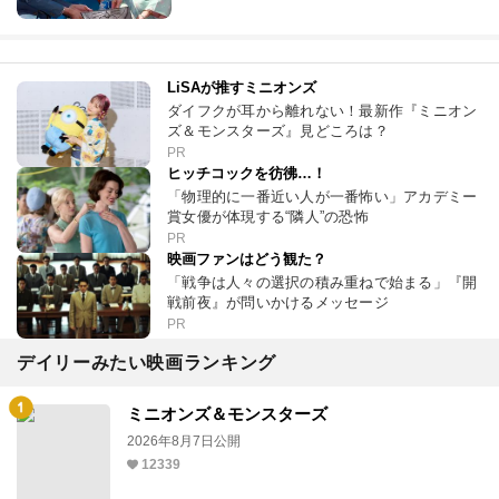
LiSAが推すミニオンズ
ダイフクが耳から離れない！最新作『ミニオン
ズ＆モンスターズ』見どころは？
PR
ヒッチコックを彷彿…！
「物理的に一番近い人が一番怖い」アカデミー
賞女優が体現する“隣人”の恐怖
PR
映画ファンはどう観た？
「戦争は人々の選択の積み重ねで始まる」『開
戦前夜』が問いかけるメッセージ
PR
デイリーみたい映画ランキング
ミニオンズ＆モンスターズ
2026年8月7日公開
12339