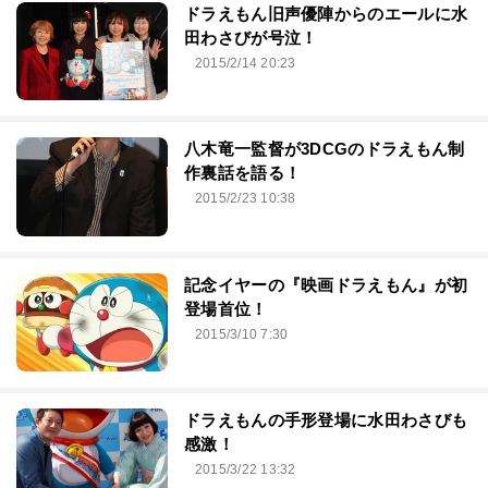
ドラえもん旧声優陣からのエールに水
田わさびが号泣！
2015/2/14 20:23
八木竜一監督が3DCGのドラえもん制
作裏話を語る！
2015/2/23 10:38
記念イヤーの『映画ドラえもん』が初
登場首位！
2015/3/10 7:30
ドラえもんの手形登場に水田わさびも
感激！
2015/3/22 13:32