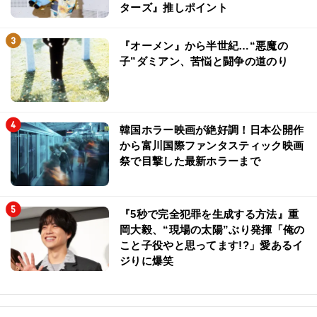
ターズ』推しポイント
『オーメン』から半世紀…“悪魔の
子”ダミアン、苦悩と闘争の道のり
韓国ホラー映画が絶好調！日本公開作
から富川国際ファンタスティック映画
祭で目撃した最新ホラーまで
『5秒で完全犯罪を生成する方法』重
岡大毅、“現場の太陽”ぶり発揮「俺の
こと子役やと思ってます!?」愛あるイ
ジりに爆笑