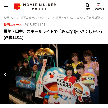
検索
アカウント
映画TOP
映画ニュース・読みもの
映画ドラえもん のび太の宇宙英雄記(スペ
映画ニュース
2015/3/7 14:01
爆笑・田中、スモールライトで「みんなを小さくしたい」
(画像11/11)