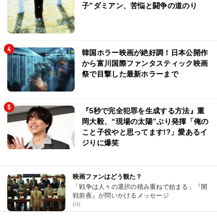
子”ダミアン、苦悩と闘争の道のり
韓国ホラー映画が絶好調！日本公開作
から富川国際ファンタスティック映画
祭で目撃した最新ホラーまで
『5秒で完全犯罪を生成する方法』重
岡大毅、“現場の太陽”ぶり発揮「俺の
こと子役やと思ってます!?」愛あるイ
ジりに爆笑
映画ファンはどう観た？
「戦争は人々の選択の積み重ねで始まる」『開
戦前夜』が問いかけるメッセージ
PR