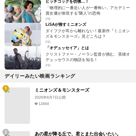
ヒッチコックを彷彿…！
「物理的に一番近い人が一番怖い」アカデミー
賞女優が体現する“隣人”の恐怖
PR
LiSAが推すミニオンズ
ダイフクが耳から離れない！最新作『ミニオン
ズ＆モンスターズ』見どころは？
PR
「オデュッセイア」とは
クリストファー・ノーラン監督が挑む、英雄オ
デュッセウスの物語を知る！
PR
デイリーみたい映画ランキング
ミニオンズ＆モンスターズ
2026年8月7日公開
12660
あの星が降る丘で、君とまた出会いたい。