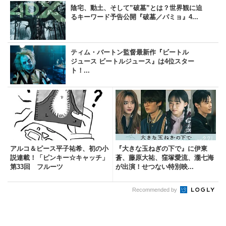
陰宅、動土、そして”破墓”とは？世界観に迫
るキーワード予告公開『破墓／パミョ』4...
ティム・バートン監督最新作『ビートル
ジュース ビートルジュース』は4位スター
ト！...
アルコ＆ピース平子祐希、初の小
『大きな玉ねぎの下で』に伊東
説連載！「ピンキー☆キャッチ」
蒼、藤原大祐、窪塚愛流、瀧七海
第33回 フルーツ
が出演！せつない特別映...
Recommended by