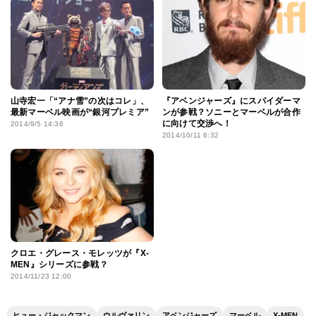
山寺宏一「“アナ雪”の次はコレ」、
『アベンジャーズ』にスパイダーマ
最新マーベル映画が“銀河プレミア”
ンが参戦？ソニーとマーベルが合作
に向けて交渉へ！
2014/9/5 14:36
2014/10/11 6:32
クロエ・グレース・モレッツが『X-
MEN』シリーズに参戦？
2014/11/23 12:00
ヒュー・ジャックマン
ウルヴァリン
アベンジャーズ
マーベル
X-MEN