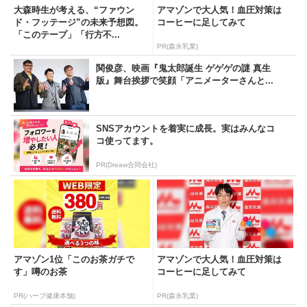
大森時生が考える、“ファウン
アマゾンで大人気！血圧対策は
ド・フッテージ”の未来予想図。
コーヒーに足してみて
「このテープ」「行方不...
PR(森永乳業)
関俊彦、映画『鬼太郎誕生 ゲゲゲの謎 真生
版』舞台挨拶で笑顔「アニメーターさんと...
SNSアカウントを着実に成長。実はみんなコ
コ使ってます。
PR(Dreaw合同会社)
アマゾン1位「このお茶ガチで
アマゾンで大人気！血圧対策は
す」噂のお茶
コーヒーに足してみて
PR(ハーブ健康本舗)
PR(森永乳業)