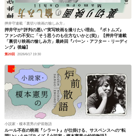
押井守連載「裏切り映画の愉しみ方」
押井守が“評判の悪い”実写映画を撮りたい理由。『ボトムズ』
ファンの不安に「そう思うのも仕方ないかと(笑)」【押井守連載
「裏切り映画の愉しみ方」最終回『バーン・アフター・リーディ
ング』後編】
第20回
2026/6/17 19:30
小説家・榎本憲男の炉前散語
ルール不在の映画『シラート』が仕掛ける、サスペンスへの“転
調”というサプライズ【小説家・榎本憲男の炉前散語】