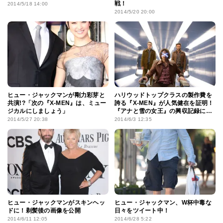
戦！
2014/5/18 14:00
2014/5/20 20:00
ヒュー・ジャックマンが剛力彩芽と
ハリウッドトップクラスの製作費を
共演!?「次の『X-MEN』は、ミュー
誇る『X-MEN』が人気健在を証明！
ジカルにしましょう」
『アナと雪の女王』の興収記録にも
期待
2014/5/27 20:38
2014/6/3 12:35
ヒュー・ジャックマンがスキンヘッ
ヒュー・ジャックマン、W杯中毒な
ドに！剃髪後の画像を公開
日々をツイート中！
2014/6/11 12:05
2014/6/28 5:22