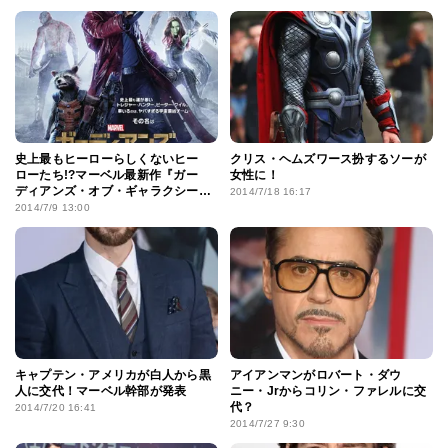
史上最もヒーローらしくないヒー
クリス・ヘムズワース扮するソーが
ローたち!?マーベル最新作『ガー
女性に！
ディアンズ・オブ・ギャラクシー』
2014/7/18 16:17
予告＆ポスター画像が解禁！
2014/7/9 13:00
キャプテン・アメリカが白人から黒
アイアンマンがロバート・ダウ
人に交代！マーベル幹部が発表
ニー・Jrからコリン・ファレルに交
代？
2014/7/20 16:41
2014/7/27 9:30