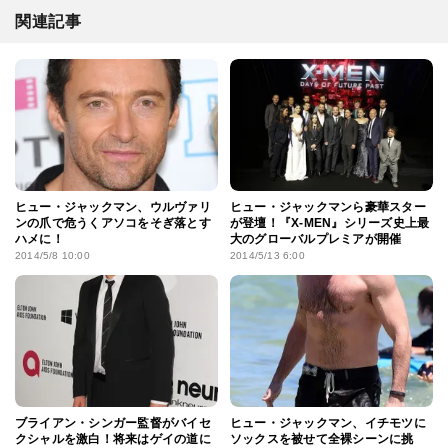
関連記事
ヒュー・ジャックマン、ウルヴァリ
ヒュー・ジャックマンら豪華スター
ンの爪で危うくアソコをそぎ落とす
が登壇！『X-MEN』シリーズ史上最
ハメに！
大のグローバルプレミアが開催
2014/5/8 10:00
2014/5/13 6:00
ブライアン・シンガー監督がバイセ
ヒュー・ジャックマン、イチモツに
クシャルを激白！将来はゲイの道に
ソックスを被せて全裸シーンに挑