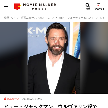
検索
アカウント
映画TOP
映画ニュース・読みもの
X-MEN：フューチャー＆パスト
ヒュー
映画ニュース
2014/5/22 12:45
ヒュー・ジャックマン、ウルヴァリン役で