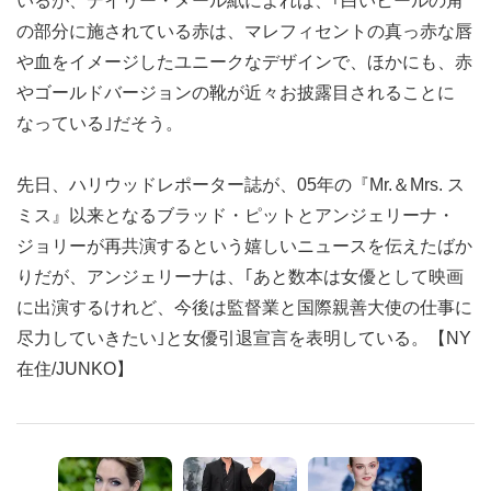
いるが、デイリー・メール紙によれば、｢白いヒールの角
の部分に施されている赤は、マレフィセントの真っ赤な唇
や血をイメージしたユニークなデザインで、ほかにも、赤
やゴールドバージョンの靴が近々お披露目されることに
なっている｣だそう。
先日、ハリウッドレポーター誌が、05年の『Mr.＆Mrs. ス
ミス』以来となるブラッド・ピットとアンジェリーナ・
ジョリーが再共演するという嬉しいニュースを伝えたばか
りだが、アンジェリーナは、｢あと数本は女優として映画
に出演するけれど、今後は監督業と国際親善大使の仕事に
尽力していきたい｣と女優引退宣言を表明している。【NY
在住/JUNKO】