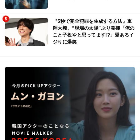
『5秒で完全犯罪を生成する方法』重
岡大毅、“現場の太陽”ぶり発揮「俺の
こと子役やと思ってます!?」愛あるイ
ジりに爆笑