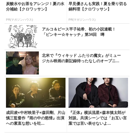
炭酸水やお茶をアレンジ！夏の水
早見優さんも実践！夏を乗り切る
分補給【クロワッサン】
鍋料理【クロワッサン】
PR(マガジンハウス)
PR(マガジンハウス)
アルコ＆ピース平子祐希、初の小説連載！
「ピンキー☆キャッチ」第34回 噂
北米で『ウィキッド ふたりの魔女』がミュー
ジカル映画の新記録待ったなしのオープニ...
成田凌×中村映里子×森田剛、片山
『正体』横浜流星×森本慎太郎が
慎三監督作『雨の中の慾情』出演
対談。共演シーンでは「お互い言
への素直な想いを吐...
葉では言い表せないよ...