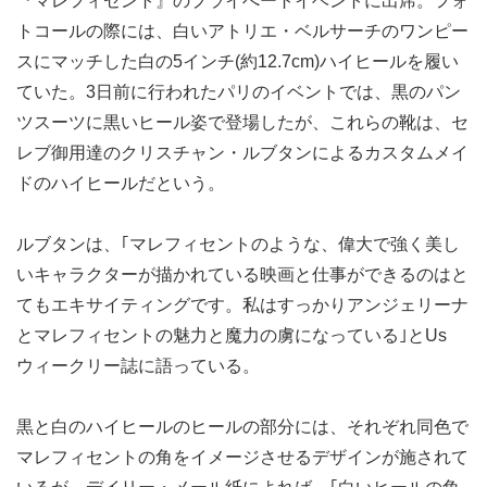
『マレフィセント』のプライべートイベントに出席。フォ
トコールの際には、白いアトリエ・ベルサーチのワンピー
スにマッチした白の5インチ(約12.7cm)ハイヒールを履い
ていた。3日前に行われたパリのイベントでは、黒のパン
ツスーツに黒いヒール姿で登場したが、これらの靴は、セ
レブ御用達のクリスチャン・ルブタンによるカスタムメイ
ドのハイヒールだという。
ルブタンは、｢マレフィセントのような、偉大で強く美し
いキャラクターが描かれている映画と仕事ができるのはと
てもエキサイティングです。私はすっかりアンジェリーナ
とマレフィセントの魅力と魔力の虜になっている｣とUs
ウィークリー誌に語っている。
黒と白のハイヒールのヒールの部分には、それぞれ同色で
マレフィセントの角をイメージさせるデザインが施されて