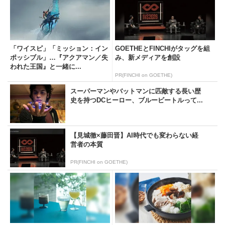
「ワイスピ」「ミッション：イン
GOETHEとFINCHIがタッグを組
ポッシブル」…『アクアマン／失
み、新メディアを創設
われた王国』と一緒に...
PR(FINCHI on GOETHE)
スーパーマンやバットマンに匹敵する長い歴
史を持つDCヒーロー、ブルービートルって...
【見城徹×藤田晋】AI時代でも変わらない経
営者の本質
PR(FINCHI on GOETHE)