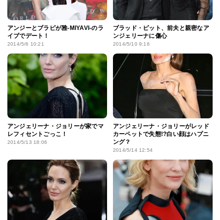
アンジーとブラピが雅-MIYAVI-のラ
ブラッド・ピット、前夫と親密なア
イブでデート！
ンジェリーナに傷心
2014/5/6 10:21
2014/5/10 9:16
アンジェリーナ・ジョリーが家でマ
アンジェリーナ・ジョリーがレッド
レフィセントごっこ！
カーペットで失態!?白い顔はハプニ
ング？
2014/5/13 18:06
2014/5/14 12:54