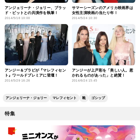
アンジェリーナ・ジョリー、ブラッ
サマーシーズンのアメリカ映画界は
ド・ピットとの共演作を執筆！
女性主演映画の当たり年！
2014/5/18 10:00
2014/5/24 10:30
アンジー＆ブラピが『マレフィセン
アンジーが上戸彩を「美しい人。惹
ト』ワールドプレミアに登壇！
かれるものがあった」と絶賛！
2014/5/29 16:26
2014/6/24 15:45
アンジェリーナ・ジョリー
マレフィセント
靴
ゴシップ
特集