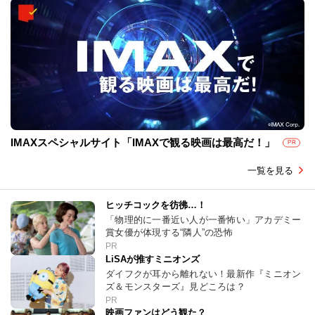
IMAXスペシャルサイト「IMAXで観る映画は最高だ！」
PR
一覧を見る
ヒッチコックを彷彿…！
「物理的に一番近い人が一番怖い」アカデミー
賞女優が体現する“隣人”の恐怖
PR
LiSAが推すミニオンズ
ダイフクが耳から離れない！最新作『ミニオン
ズ＆モンスターズ』見どころは？
PR
映画ファンはどう観た？