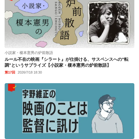
小説家・榎本憲男の炉前散語
ルール不在の映画『シラート』が仕掛ける、サスペンスへの“転
調”というサプライズ【小説家・榎本憲男の炉前散語】
第17回
2026/7/18 18:30