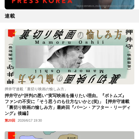
連載
押井守連載「裏切り映画の愉しみ方」
押井守が“評判の悪い”実写映画を撮りたい理由。『ボトムズ』
ファンの不安に「そう思うのも仕方ないかと(笑)」【押井守連載
「裏切り映画の愉しみ方」最終回『バーン・アフター・リーディ
ング』後編】
第20回
2026/6/17 19:30