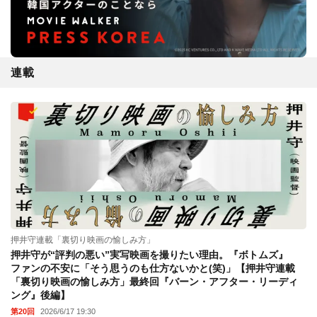
連載
押井守連載「裏切り映画の愉しみ方」
押井守が“評判の悪い”実写映画を撮りたい理由。『ボトムズ』
ファンの不安に「そう思うのも仕方ないかと(笑)」【押井守連載
「裏切り映画の愉しみ方」最終回『バーン・アフター・リーディ
ング』後編】
第20回
2026/6/17 19:30