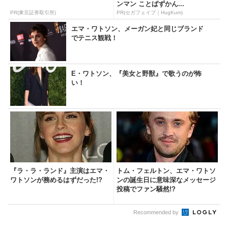
ンマン ことばずかん...
PR(東京証券取引所)
PR(セガフェイブ｜HugKum)
エマ・ワトソン、メーガン妃と同じブランド
でテニス観戦！
E・ワトソン、『美女と野獣』で歌うのが怖
い！
『ラ・ラ・ランド』主演はエマ・
トム・フェルトン、エマ・ワトソ
ワトソンが務めるはずだった!?
ンの誕生日に意味深なメッセージ
投稿でファン騒然!?
Recommended by