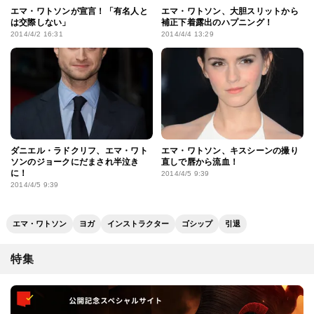
エマ・ワトソンが宣言！「有名人と
エマ・ワトソン、大胆スリットから
は交際しない」
補正下着露出のハプニング！
2014/4/2 16:31
2014/4/4 13:29
ダニエル・ラドクリフ、エマ・ワト
エマ・ワトソン、キスシーンの撮り
ソンのジョークにだまされ半泣き
直しで唇から流血！
に！
2014/4/5 9:39
2014/4/5 9:39
エマ・ワトソン
ヨガ
インストラクター
ゴシップ
引退
特集