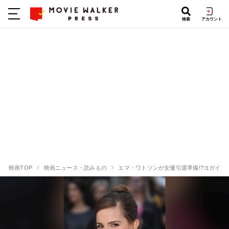
検索
アカウント
映画TOP
映画ニュース・読みもの
エマ・ワトソンが女優引退準備!?ヨガイン