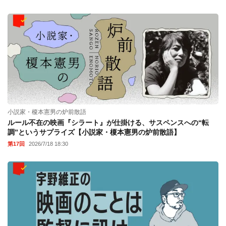
小説家・榎本憲男の炉前散語
ルール不在の映画『シラート』が仕掛ける、サスペンスへの“転
調”というサプライズ【小説家・榎本憲男の炉前散語】
第17回
2026/7/18 18:30