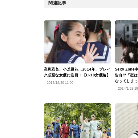
関連記事
高月彩良、小芝風花…2014年、ブレイ
Sexy Zo
ク必至な女優に注目！【U-18女優編】
告白!?「恋
なってしまっ
2013/12/30 11:00
2014/1/29 1