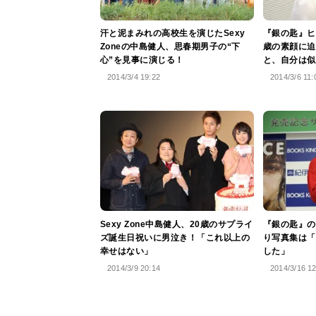
汗と泥まみれの高校生を演じたSexy
『銀の匙』ヒ
Zoneの中島健人、思春期男子の“下
歳の素顔に迫
心”を見事に演じる！
と、自分は似
2014/3/4 19:22
2014/3/6 11:
Sexy Zone中島健人、20歳のサプライ
『銀の匙』の
ズ誕生日祝いに男泣き！「これ以上の
り写真集は「
幸せはない」
した」
2014/3/9 20:14
2014/3/16 1