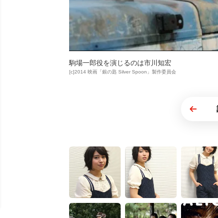
駒場一郎役を演じるのは市川知宏
[c]2014 映画「銀の匙 Silver Spoon」製作委員会