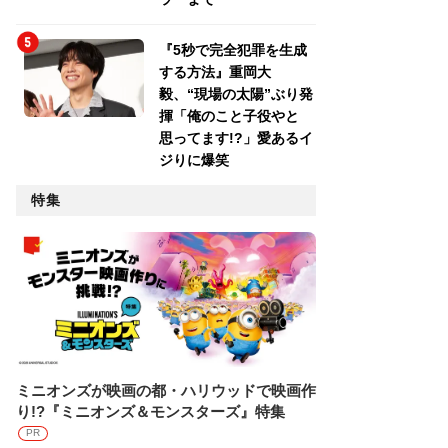
『5秒で完全犯罪を生成
する方法』重岡大
毅、“現場の太陽”ぶり発
揮「俺のこと子役やと
思ってます!?」愛あるイ
ジりに爆笑
特集
ミニオンズが映画の都・ハリウッドで映画作
り!?『ミニオンズ＆モンスターズ』特集
PR