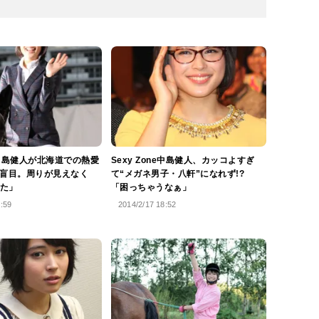
ne中島健人が北海道での熱愛
Sexy Zone中島健人、カッコよすぎ
は盲目。周りが見えなく
て“メガネ男子・八軒”になれず!?
た」
「困っちゃうなぁ」
9:59
2014/2/17 18:52