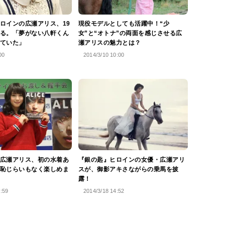
ロインの広瀬アリス、19
現役モデルとしても活躍中！“少
る。「夢がない八軒くん
女”と“オトナ”の両面を感じさせる広
ていた」
瀬アリスの魅力とは？
00
2014/3/10 10:00
広瀬アリス、初の水着あ
『銀の匙』ヒロインの女優・広瀬アリ
恥じらいもなく楽しめま
スが、御影アキさながらの乗馬を披
露！
2:59
2014/3/18 14:52