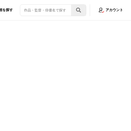
館を探す
アカウント
た！
画像6/9