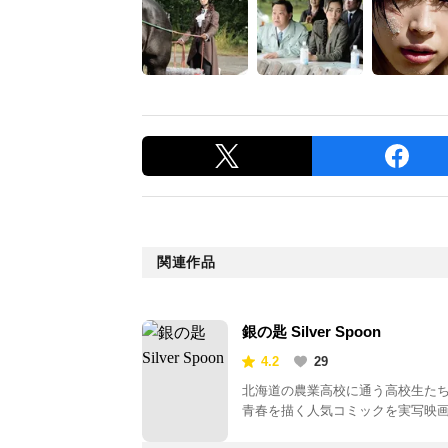
関連作品
銀の匙 Silver Spoon
4.2
29
北海道の農業高校に通う高校生た
青春を描く人気コミックを実写映