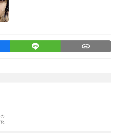
ちの
画化