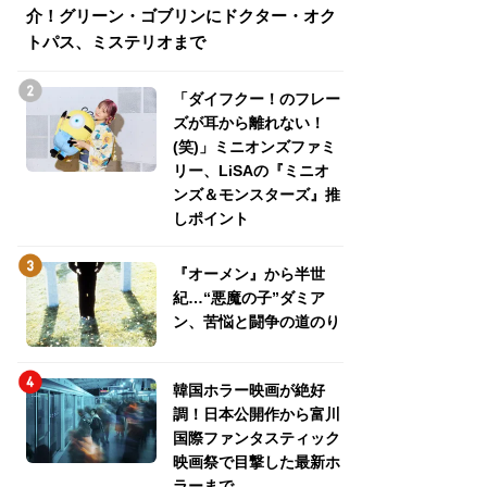
介！グリーン・ゴブリンにドクター・オク
介！グリーン・ゴ
トパス、ミステリオまで
トパス、ミステリ
「ダイフクー！のフレー
ズが耳から離れない！
(笑)」ミニオンズファミ
リー、LiSAの『ミニオ
ンズ＆モンスターズ』推
しポイント
『オーメン』から半世
紀…“悪魔の子”ダミア
ン、苦悩と闘争の道のり
韓国ホラー映画が絶好
調！日本公開作から富川
国際ファンタスティック
映画祭で目撃した最新ホ
ラーまで