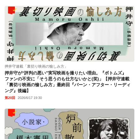
押井守連載「裏切り映画の愉しみ方」
押井守が“評判の悪い”実写映画を撮りたい理由。『ボトムズ』
ファンの不安に「そう思うのも仕方ないかと(笑)」【押井守連載
「裏切り映画の愉しみ方」最終回『バーン・アフター・リーディ
ング』後編】
第20回
2026/6/17 19:30