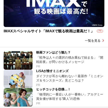
IMAXスペシャルサイト「IMAXで観る映画は最高だ！」
PR
一覧を見る
映画ファンはどう観た？
「戦争は人々の選択の積み重ねで始まる」『開
戦前夜』が問いかけるメッセージ
PR
LiSAが推すミニオンズ
ダイフクが耳から離れない！最新作『ミニオン
ズ＆モンスターズ』見どころは？
PR
ヒッチコックを彷彿…！
「物理的に一番近い人が一番怖い」アカデミー
賞女優が体現する“隣人”の恐怖
PR