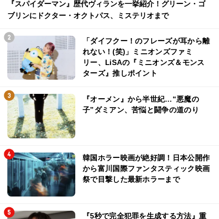
『スパイダーマン』歴代ヴィランを一挙紹介！グリーン・ゴ
ブリンにドクター・オクトパス、ミステリオまで
「ダイフクー！のフレーズが耳から離
れない！(笑)」ミニオンズファミ
リー、LiSAの『ミニオンズ＆モンス
ターズ』推しポイント
『オーメン』から半世紀…“悪魔の
子”ダミアン、苦悩と闘争の道のり
韓国ホラー映画が絶好調！日本公開作
から富川国際ファンタスティック映画
祭で目撃した最新ホラーまで
『5秒で完全犯罪を生成する方法』重