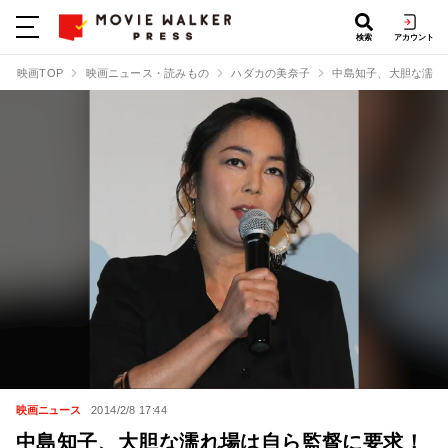
検索
アカウント
映画TOP
映画ニュース・読みもの
ハダカの美奈子
中島知子、大胆な濡れ
映画ニュース
2014/2/8 17:44
中島知子、大胆な濡れ場は自ら監督に要求！