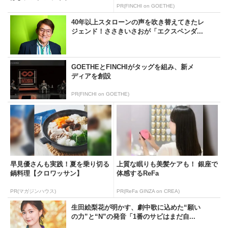
PR(FINCHI on GOETHE)
40年以上スタローンの声を吹き替えてきたレ
ジェンド！ささきいさおが「エクスペンダ...
GOETHEとFINCHIがタッグを組み、新メ
ディアを創設
PR(FINCHI on GOETHE)
早見優さんも実践！夏を乗り切る
上質な眠りも美髪ケアも！ 銀座で
鍋料理【クロワッサン】
体感するReFa
PR(マガジンハウス)
PR(ReFa GINZA on CREA)
生田絵梨花が明かす、劇中歌に込めた“願い
の力”と“N”の発音「1番のサビはまだ自...