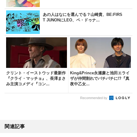
あの人はなにを選んでる？山崎貴、BE:FIRS
T JUNONにLEO、ペ・ドゥナ...
クリント・イーストウッド最新作
King&Prince永瀬廉と池田エライ
『クライ・マッチョ』、長澤まさ
ザが仲間割れでバチバチに!?『真
み主演コメディ『コン...
夜中乙女...
Recommended by
関連記事