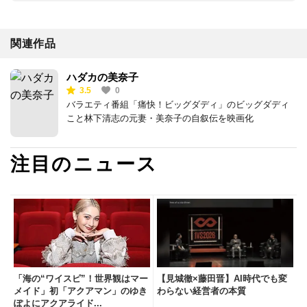
関連作品
ハダカの美奈子
3.5
0
バラエティ番組「痛快！ビッグダディ」のビッグダディ
こと林下清志の元妻・美奈子の自叙伝を映画化
注目のニュース
「海の“ワイスピ”！世界観はマー
【見城徹×藤田晋】AI時代でも変
メイド」初「アクアマン」のゆき
わらない経営者の本質
ぽよにアクアライド...