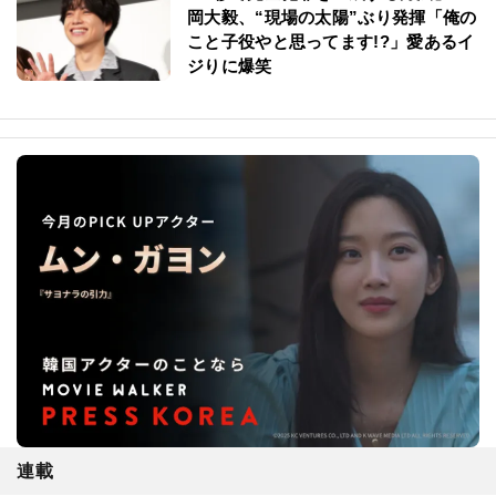
岡大毅、“現場の太陽”ぶり発揮「俺の
こと子役やと思ってます!?」愛あるイ
ジりに爆笑
連載