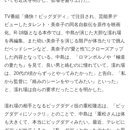
いても近況を明かし、会場を盛り上げた。
TV番組「痛快！ビッグダディ」で注目され、芸能界デ
ビューしたタレント・美奈子の同名自叙伝を原作を映画
化。R-18版となる本作では、中島が演じた大胆な濡れ場
を再編集。また幼い美奈子を演じる階戸が体当たりで挑ん
だベッドシーンなど、美奈子の“愛と性”にクローズアップ
した内容となっている。中島は、「ロマンポルノや『極道
の妻たち』を見て、良い男と絡むのに憧れていて。濡れ場
は、20代の頃からずっとやってみたかった」と告白。「私
から監督に『絡みのシーンをやってみたい』といった」
と、濡れ場は自らの要求だったことを明かした。
濡れ場の相手となるビッグダディ役の重松隆志は、「ビッ
グダディにソックリ」とのことで、中島は「重松さんは体
も大きくて、本当にビッグダディみたい。最近、テレビに