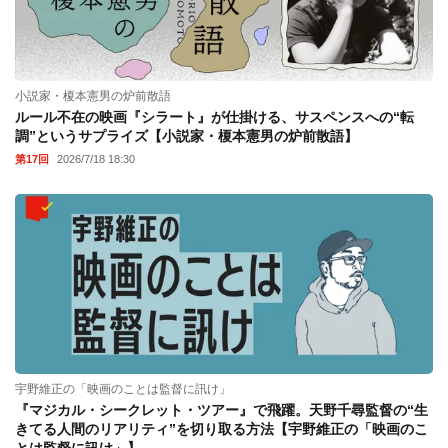
小説家・榎本憲男の炉前散語
ルール不在の映画『シラート』が仕掛ける、サスペンスへの“転
調”というサプライズ【小説家・榎本憲男の炉前散語】
第17回
2026/7/18 18:30
宇野維正の「映画のことは監督に訊け」
『マジカル・シークレット・ツアー』で飛躍。天野千尋監督の“生
きてる人間のリアリティ”を切り取る方法【宇野維正の「映画のこ