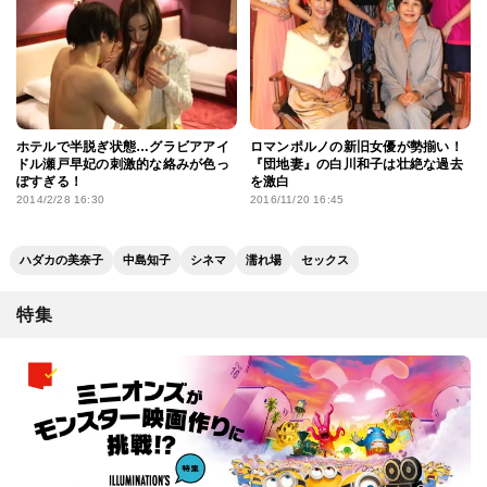
ホテルで半脱ぎ状態…グラビアアイ
ロマンポルノの新旧女優が勢揃い！
ドル瀬戸早妃の刺激的な絡みが色っ
『団地妻』の白川和子は壮絶な過去
ぽすぎる！
を激白
2014/2/28 16:30
2016/11/20 16:45
ハダカの美奈子
中島知子
シネマ
濡れ場
セックス
特集