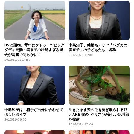
DVに薬物、背中にタトゥー!?ビッグ
中島知子、結婚もアリ!?『ハダカの
ダディ元妻・美奈子の壮絶すぎる過
美奈子』の子どもたちに感激
去が写真で明らかに！
2013/11/8 17:00
2013/10/23 14:57
中島知子は「相手が自分に合わせて
生きたまま髪の毛を剥ぎ取られる!?
ほしいタイプ」
元AKB48の“クリス”が美しい絶叫顔
を披露
2013/11/9 9:00
2014/2/14 17:00