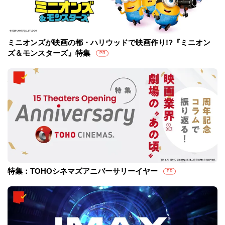
ミニオンズが映画の都・ハリウッドで映画作り!?『ミニオン
ズ＆モンスターズ』特集
PR
特集：TOHOシネマズアニバーサリーイヤー
PR