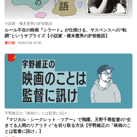
小説家・榎本憲男の炉前散語
ルール不在の映画『シラート』が仕掛ける、サスペンスへの“転
調”というサプライズ【小説家・榎本憲男の炉前散語】
第17回
2026/7/18 18:30
宇野維正の「映画のことは監督に訊け」
『マジカル・シークレット・ツアー』で飛躍。天野千尋監督の“生
きてる人間のリアリティ”を切り取る方法【宇野維正の「映画のこ
とは監督に訊け」】