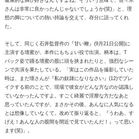
健康的な脚が好きなんですよね。そういう意味で、佐々木
さんは非常に良かったんじゃないでしょうか(笑)」と、理
想の脚についての熱い持論を交えて、存分に語ってくれ
た。
そして、同じく石井監督作の『甘い鞭』(9月21日公開)に
主演する壇蜜が、本作にもちょい役で出演。柄本は、T
バック姿で踊る壇蜜の股に頭を挟まれたりと、強烈なシー
ンで共演を果たしている。「実はこの作品を撮影していた
時は、まだ壇さんが『私の奴隷になりなさい』(12)でブレ
イクする前のことで、現場で彼女がどんな方なのか認識し
ていなかったんですよ。すごく綺麗で淫靡な方だなあと
思っていたんですが、まさかその後、あんなに人気になる
とは想像していなくて。改めて振り返ると、『うわあ、す
げえ！あんな人の股間を間近で見ていたんだ！』って思い
ます(笑)」。