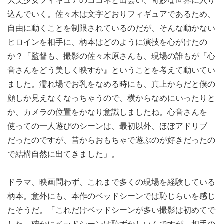
大美少女フィギュアのココネと出会い、奇妙な世界に入り
込んでいく。佐々木は文字どおりフィギュアであるため、
自由に動くことを制限されているのだが、そんな動かない
ヒロインを相手に、柄本はどのように演技を心がけたの
か？「監督も、撮影の佐々木原さんも、現場の誰もが『心
音さんをどう美しく映すか』ということを考えて動いてい
ました。濡れ場でお乳をなめる時にも、真上からだと僕の
顔しか見えなくなっちゃうので、横からなめにいったりと
か、カメラの位置をかなり意識しましたね。心音さんを
使っての一人遊びのシーンは、最初以外、ほぼアドリブ
だったのですが、昔からおもちゃで遊ぶのが好きだったの
で結構自然に出てきました」。
ドラマ、映画問わず、これまで多くの現場を経験している
柄本。意外にも、本作のベッドシーンでは恥じらいを感じ
たそうだ。「これだけベッドシーンが多い撮影は初めてで