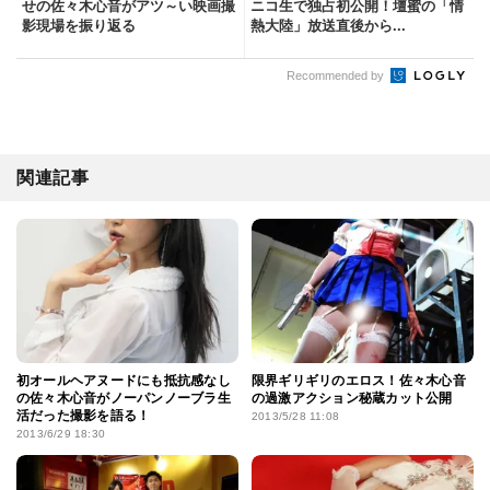
せの佐々木心音がアツ～い映画撮
ニコ生で独占初公開！壇蜜の「情
影現場を振り返る
熱大陸」放送直後から...
Recommended by
関連記事
初オールヘアヌードにも抵抗感なし
限界ギリギリのエロス！佐々木心音
の佐々木心音がノーパンノーブラ生
の過激アクション秘蔵カット公開
活だった撮影を語る！
2013/5/28 11:08
2013/6/29 18:30