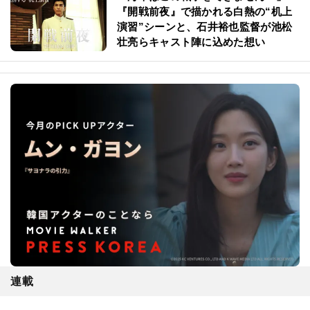
『開戦前夜』で描かれる白熱の“机上
演習”シーンと、石井裕也監督が池松
壮亮らキャスト陣に込めた想い
連載