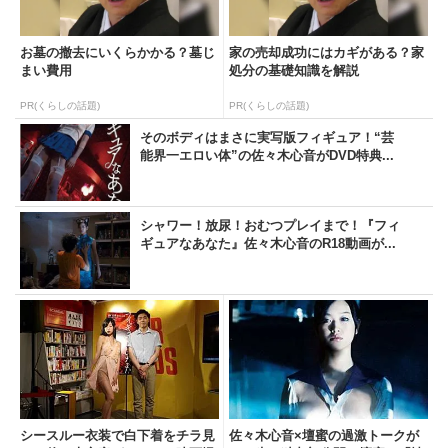
お墓の撤去にいくらかかる？墓じ
家の売却成功にはカギがある？家
まい費用
処分の基礎知識を解説
PR(くらしの話題)
PR(くらしの話題)
そのボディはまさに実写版フィギュア！“芸
能界一エロい体”の佐々木心音がDVD特典...
シャワー！放尿！おむつプレイまで！『フィ
ギュアなあなた』佐々木心音のR18動画が...
シースルー衣装で白下着をチラ見
佐々木心音×壇蜜の過激トークが