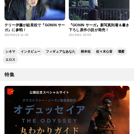
テリー伊藤が組長役で『GONIN サー
『GONIN サーガ』新写真到着＆書き
ガ』に参戦！
下ろし原作小説が発売！
2015/3/19 11:00
2015/9/1 20:00
シネマ
インタビュー
フィギュアなあなた
柄本佑
佐々木心音
壇蜜
エロス
特集