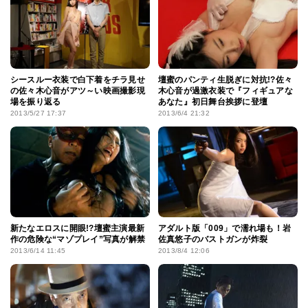
シースルー衣装で白下着をチラ見せ
壇蜜のパンティ生脱ぎに対抗!?佐々
の佐々木心音がアツ～い映画撮影現
木心音が過激衣装で『フィギュアな
場を振り返る
あなた』初日舞台挨拶に登壇
2013/5/27 17:37
2013/6/4 21:32
新たなエロスに開眼!?壇蜜主演最新
アダルト版「009」で濡れ場も！岩
作の危険な“マゾプレイ”写真が解禁
佐真悠子のバストガンが炸裂
2013/6/14 11:45
2013/8/4 12:06