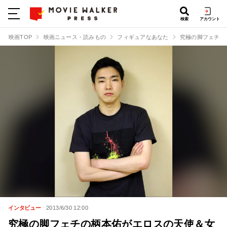
検索
アカウント
映画TOP
映画ニュース・読みもの
フィギュアなあなた
究極の脚フェチの
インタビュー
2013/6/30 12:00
究極の脚フェチの柄本佑がエロスの天使＆女