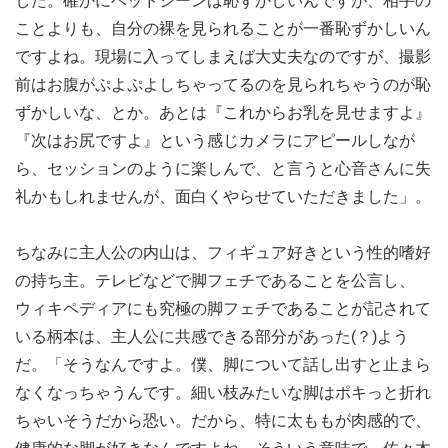
した。確かにベッドシーンは恥ずかしいんですが、相手の
ことよりも、自分の裸を見られることが一番恥ずかしいん
ですよね。現場に入ってしまえば大丈夫なのですが、撮影
前はお腹がぷよぷよしちゃってるのを見られちゃうのが恥
ずかしいな、とか。あとは『これからお乳を見せますよ』
『次はお尻ですよ』という感じカメラにアピールしなが
ら、セッションのように楽しんで、と言うと心音さんに失
礼かもしれませんが、面白くやらせていただきました」。
ちなみに主人公の内山は、フィギュア好きという性的嗜好
の持ち主。テレビなどで脚フェチであることを公言し、
ウィキペディアにも究極の脚フェチであることが記されて
いる柄本は、主人公に共感できる部分があった(？)よう
だ。「そうなんですよ。僕、脚について話し出すと止まら
なくなっちゃうんです。細い枝みたいな脚はポキっと折れ
ちゃいそうだから恐い。だから、特に太ももが肉感的で、