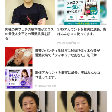
究極の脚フェチの柄本佑がエロス
SNSアカウントを着実に成長。実
の天使＆女王との過激共演を語
はみんなココ使ってます。
る！
PR(Dreaw合同会社)
壇蜜のパンティ生脱ぎに対抗!?佐々木心音が
過激衣装で『フィギュアなあなた』初日舞...
SNSアカウントを着実に成長。実はみんなコ
コ使ってます。
PR(Dreaw合同会社)