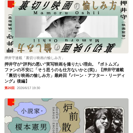
押井守連載「裏切り映画の愉しみ方」
押井守が“評判の悪い”実写映画を撮りたい理由。『ボトムズ』
ファンの不安に「そう思うのも仕方ないかと(笑)」【押井守連載
「裏切り映画の愉しみ方」最終回『バーン・アフター・リーディ
ング』後編】
第20回
2026/6/17 19:30